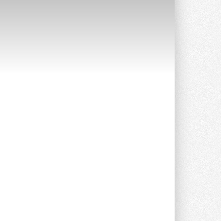
Краска для окон: как выбрать
состав, который не
растрескается после первой
зимы
Частые вопросы о краске для окон ...
30 ИЮЛЯ 2026
СИЭНПИ РУС представила
новую серию консольных
насосов NM
Усовершенствованная гидравлика
помогает снизить энергопотребление ...
30 ИЮЛЯ 2026
Группа «Теплолюкс» открыла
новую производственную
площадку
Открытие нового завода состоялось
сегодня в Мытищах ...
29 ИЮЛЯ 2026
Stiebel Eltron — спонсирует
международные соревнования
25 спортсменов, выступающих в
прыжках с трамплина и лыжном
двоеборье на международных ...
29 ИЮЛЯ 2026