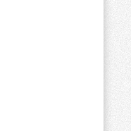
предложение оснащать все новые ...
1
28 ИЮЛЯ 2026
В Подмосковье запустят
производство холодильной
техники и теплообменного
оборудования
Проект реализует компания «ВЕЗА» ...
28 ИЮЛЯ 2026
Ридан объявил о старте продаж
автоматического
балансировочного клапана
Клапан APT‑R3 производится на заводе
в Лешково (Московская область) ...
27 ИЮЛЯ 2026
Шумоглушители собственного
производства от компании
TURKOV
Новая линейка пластинчатых
прямоугольных шумоглушителей ...
27 ИЮЛЯ 2026
Aquatherm Almaty 2026:
ключевая платформа для
развития инженерных систем