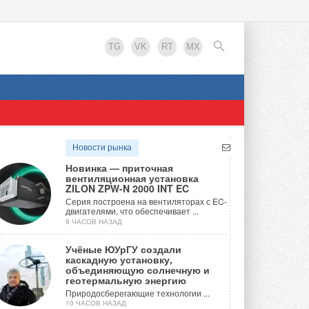
TG
VK
RT
MX
EN
Новости рынка
Новинка — приточная
вентиляционная установка
ZILON ZPW-N 2000 INT EC
Серия построена на вентиляторах с EC-
двигателями, что обеспечивает ...
9 ЧАСОВ НАЗАД
Учёные ЮУрГУ создали
каскадную установку,
объединяющую солнечную и
геотермальную энергию
Природосберегающие технологии ...
10 ЧАСОВ НАЗАД