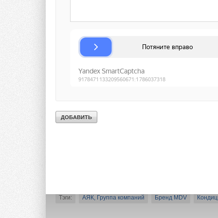
Это уже второй под
в Москве).
Фотоотчет с меропр
открытия, экспозиц
Тэги:
АЯК, Группа компаний
Бренд MDV
Кондиц