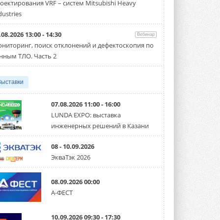
оектирования VRF – систем Mitsubishi Heavy
производительностью от 22,4 до 56 кВт.
Суммарная длина трубопроводов ...
dustries
3 АВГУСТА 2026
.08.2026 13:00 - 14:30
Вебинар
«СиСофт Девелопмент» подвел
ниторинг, поиск отклонений и дефектоскопия по
итоги конкурса студенческих
проектов «ТИМ-лидеры 2026»
нным ТЛО. Часть 2
Новый сезон конкурса «ТИМ-лидеры»
стартует уже в сентябре 2026 года ...
3 АВГУСТА 2026
Выставки
«Русклимат» укрепляет
партнёрство за Уралом
07.08.2026 11:00 - 16:00
Президент Омского землячества в
LUNDA EXPO: выставка
Москве Михаил Тимошенко посетил
инженерных решений в Казани
Омск с трёхдневным рабочим визитом ...
31 ИЮЛЯ 2026
08 - 10.09.2026
Carrier модернизирует
ЭкваТэк 2026
флагманский чиллер AquaEdge
19XR
Чиллер получил новую версию,
08.09.2026 00:00
работающую на хладагенте R1234ze ...
А-ФЕСТ
31 ИЮЛЯ 2026
Mitsubishi расширяет
10.09.2026 09:30 - 17:30