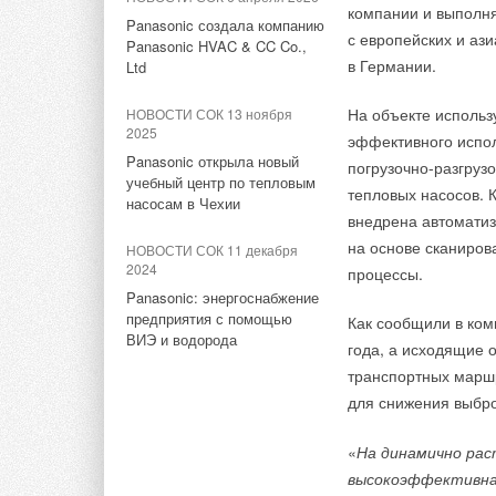
чиллеров MDV
компании и выполня
Panasonic создала компанию
В результате устан
с европейских и аз
Panasonic HVAC & CC Co.,
НОВОСТИ СОК 23 апреля
электроэнергетики 
в Германии.
Ltd
2026
до 6,3 тыс. МВт эле
В России определили
На объекте исполь
НОВОСТИ СОК 13 ноября
лучшего студента-
2025
Проект строительст
эффективного испо
климатехника
Panasonic открыла новый
энергетики реализу
погрузочно-разгруз
учебный центр по тепловым
НОВОСТИ СОК 19 февраля
подписала соглашен
тепловых насосов. 
насосам в Чехии
2026
и правительством А
внедрена автоматиз
Надежное оборудование для
Восточного экономи
на основе сканиров
НОВОСТИ СОК 11 декабря
сурового климата: новые
2024
ведет ГК «Хевел».
процессы.
решения MDV с фрикулингом
Panasonic: энергоснабжение
предприятия с помощью
ИСТОЧНИК:
ИНТЕР
Как сообщили в ком
НОВОСТИ СОК 23 декабря
Почему открытие та
ВИЭ и водорода
2025
года, а исходящие 
Тэги:
Ветрогенераторы
Солнечные электростанци
Инженерный вызов на 9 МВт:
транспортных маршр
СЗФО — рынок со св
больше 100 000 кв. м,
для снижения выбр
здесь смещен с быт
сложная архитектура,
и промышленный хол
потолки до 10 м
Комментарии
«
На динамично рас
себя.
высокоэффективна
НОВОСТИ СОК 10 декабря