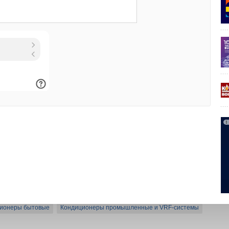
обный концепт-центр ГК «АЯК» (первый успешно работает
иятия опубликован по
ссылке
. На снимках — участники
ия оборудования и фрагменты программы.
ионеры бытовые
Кондиционеры промышленные и VRF-системы