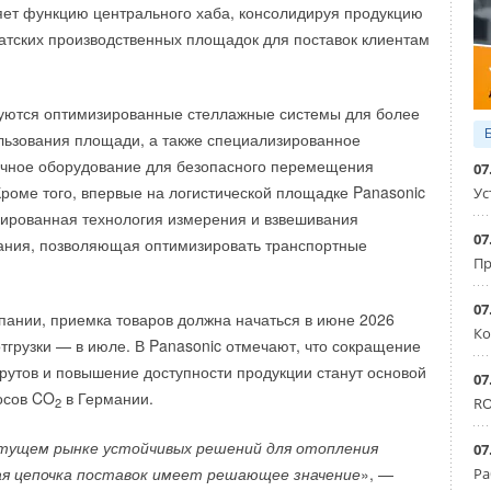
ет функцию центрального хаба, консолидируя продукцию
овленная мощность всех объектов большой
иатских производственных площадок для поставок клиентам
в Амурской области увеличится с сегодняшних 4,3 тыс. МВт
ктроэнергии.
зуются оптимизированные стеллажные системы для более
ва Успеновской и Платовской ВЭС в сфере «зеленой»
льзования площади, а также специализированное
ется АО «Росатом Возобновляемая энергия». Компания
очное оборудование для безопасного перемещения
07
ие с Корпорацией развития Дальнего Востока
Кроме того, впервые на логистической площадке Panasonic
Ус
мурской области в сентябре прошлого года в рамках
ированная технология измерения и взвешивания
07
ческого форума. Строительство солнечной электростанции
ания, позволяющая оптимизировать транспортные
Пр
07
ФАКС
пании, приемка товаров должна начаться в июне 2026
кого центра на Северо-Западе — стратегический шаг?
Ко
отгрузки — в июле. В Panasonic отмечают, что сокращение
и
утов и повышение доступности продукции станут основой
оей спецификой. Из-за короткого лета главный фокус
07
осов CO
в Германии.
овых сплит-систем на серьезный коммерческий
2
RO
од. И позиции ГК «АЯК» в этом сегменте говорят сами за
Уведомления отключены
тущем рынке устойчивых решений для отопления
07
я цепочка поставок имеет решающее значение
», —
Ра