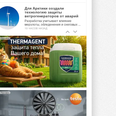
Для Арктики создали
технологию защиты
ветрогенераторов от аварий
Разработка учитывает влияние
мерзлоты, обледенения и снеговых ...
10 ЧАСОВ НАЗАД
Гибридный тепловой насос PV/T
Реклама
с одним общим испарителем
Исследователи предложили
конструкцию двухисточникового ...
ВЧЕРА
21-й ежегодный форум
«ЦОД-2026»
Мероприятие пройдет 2-3 сентября в
отеле Radisson Slavyanskaya. Форум
посетит более двух тысяч участников ...
ВЧЕРА
Реклама
Китайская Shenling представила
линейку тепловых насосов
«воздух-вода» на R290
Серия ThermaX R290 All-In-One
включает три модели ...