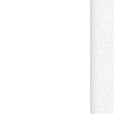
Новый фирменный магазин
Midea открылся в Сургуте
Компания «Даичи» совместно с
партнером «Энердрим» открыла новый
фирменный магазин Midea в Сургуте ...
29 ИЮЛЯ 2026
Токио — лидер по
интенсивности использования
кондиционеров
Данные получены в ходе очередного
опроса Daikin о восприятии жары ...
28 ИЮЛЯ 2026
CDU производства LG прошёл
валидацию NVIDIA для ИИ-дата-
центров
Компания становится официальным
партнёром NVIDIA по системам ...
28 ИЮЛЯ 2026
В Великобритании предлагают
сделать кондиционирование
обязательным для новостроек
Либеральные демократы внесли