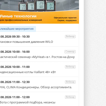
4 АВГУСТА 2026
Тепловые насосы в связке с
солнечной генерацией и
накопителем снижают
потребление на 60%
Исследователи из Италии установили ...
Ближайшие мероприятия
4 АВГУСТА 2026
.08.2026 09:30 - 10:30
Вебинар
«РУСКЛИМАТ Fest 2026» в Уфе
тановки повышения давления WILO
собрал свыше 700 профи
климатической отрасли
.08.2026 10:00 - 16:00
Семинар
Организатором выступил торгово-
производственный холдинг ...
актический семинар «MyHeat» в г. Ростов-на-Дону
3 АВГУСТА 2026
.08.2026 10:00 - 11:00
Вебинар
«Датарк» испытал модульный
нденсационные котлы Vaillant 48+ кВт
ЦОД с плотностью 54 кВт на
стойку
Испытания прошли на собственной
.08.2026 11:00 - 12:30
Вебинар
производственной площадке и были ...
YAL CLIMA Кондиционеры. Обзор ассортимента.
3 АВГУСТА 2026
Samsung выпускает VRF-
.08.2026 11:00 - 12:00
Вебинар
систему DVM на R32
бота с программой подбора, нюансы
Линейка включает семь типоразмеров