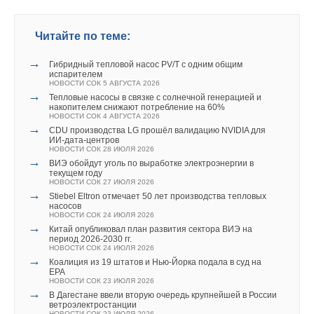
того были улучшены показатели эффективности систем.
«Становление чистой энергетики – важный шаг на пути к
Новый продукт разрабатывался в течение нескольких лет, и
созданию нового, более совершенного мира. Без создания
он произведет настоящий переворот в индустрии
надежной энергетической системы и стабилизации климата
Читайте по теме:
теплоносителей».
на земле сложно говорить про образовательную и
→
Гибридный тепловой насос PV/T с одним общим
коммуникативную составляющие развития мирового
испарителем
Уведомления отключены
Kilfrost продолжает инвестировать средства в разработку
НОВОСТИ СОК 5 АВГУСТА 2026
сообщества. На сегодняшний день процесс создания
→
Тепловые насосы в связке с солнечной генерацией и
теплоносителей нового поколения, которые обладают
надежной энергетической системы продвигается слишком
Комментарии
накопителем снижают потребление на 60%
повышенными рабочими характеристиками и лучшей
НОВОСТИ СОК 4 АВГУСТА 2026
медленно, а существующая система не способна ускорить
→
CDU производства LG прошёл валидацию NVIDIA для
эффективностью.
этот процесс», - заявил Цукерберг на своей странице в
Styx
04-12-2015
ИИ-дата-центров
НОВОСТИ СОК 28 ИЮЛЯ 2026
Фейсбук.
450 тысяч штук угля это круто))))
→
ВИЭ обойдут уголь по выработке электроэнергии в
Комментарий полезен?
текущем году
«Энергетическая коалиция будет поддерживать идеи,
НОВОСТИ СОК 27 ИЮЛЯ 2026
ДА
НЕТ
→
Stiebel Eltron отмечает 50 лет производства тепловых
которые потенциально способны изменить подход
насосов
НОВОСТИ СОК 24 ИЮЛЯ 2026
человечества к производству и потреблению энергии. В то
Читайте по теме:
→
Китай опубликовал план развития сектора ВИЭ на
время как мировые лидеры готовятся к саммиту ООН по
период 2026-2030 гг.
→
НОВОСТИ СОК 24 ИЮЛЯ 2026
вопросам изменения климата в Париже, мы надеемся, что к
Универсальный пульт Z037-5C0 от НЕВАТОМ
Добавить комментарий
→
НОВОСТИ СОК 5 АВГУСТА 2026
Коалиция из 19 штатов и Нью-Йорка подала в суд на
нам примкнут многочисленные партнеры, которые
→
EPA
21-й ежегодный форум «ЦОД-2026»
НОВОСТИ СОК 23 ИЮЛЯ 2026
воспринимают инновации в качестве приоритета в борьбе с
НОВОСТИ СОК 5 АВГУСТА 2026
Ваше имя *
→
→
В Дагестане ввели вторую очередь крупнейшей в России
«РУСКЛИМАТ Fest 2026» в Уфе собрал свыше 700
изменением климата».
ветроэлектростанции
профи климатической отрасли
НОВОСТИ СОК 23 ИЮЛЯ 2026