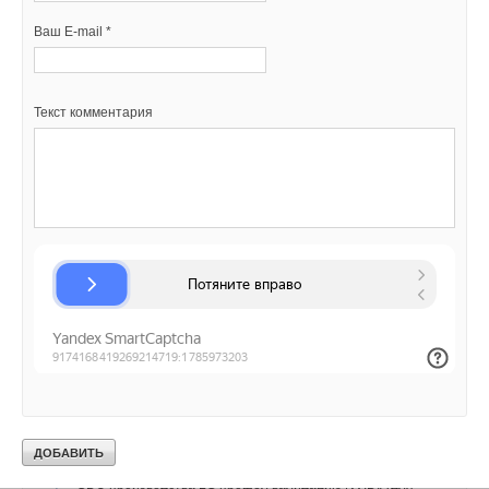
Комментарии
Ваш E-mail *
В этой теме еще нет комментариев
Текст комментария
Добавить комментарий
Ваше имя *
Читайте по теме:
Ваш E-mail *
→
Гибридный тепловой насос PV/T с одним общим
испарителем
НОВОСТИ СОК 5 АВГУСТА 2026
→
Китайская Shenling представила линейку тепловых
Текст комментария
насосов «воздух-вода» на R290
НОВОСТИ СОК 4 АВГУСТА 2026
→
Тепловые насосы в связке с солнечной генерацией и
накопителем снижают потребление на 60%
НОВОСТИ СОК 4 АВГУСТА 2026
→
Уже через месяц в России можно будет устанавливать
солнечные панели в МКД
НОВОСТИ СОК 30 ИЮЛЯ 2026
→
CDU производства LG прошёл валидацию NVIDIA для