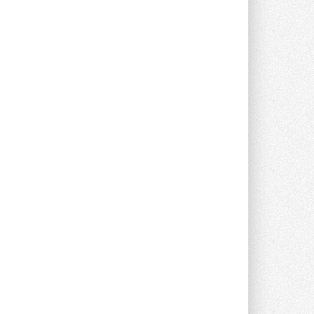
Группа «Теплолюкс» открыла
новую производственную
площадку
Открытие нового завода состоялось
сегодня в Мытищах ...
29 ИЮЛЯ 2026
Stiebel Eltron — спонсирует
международные соревнования
25 спортсменов, выступающих в
прыжках с трамплина и лыжном
двоеборье на международных ...
29 ИЮЛЯ 2026
Новый фирменный магазин
Midea открылся в Сургуте
Компания «Даичи» совместно с
партнером «Энердрим» открыла новый
фирменный магазин Midea в Сургуте ...
29 ИЮЛЯ 2026
Токио — лидер по
интенсивности использования
кондиционеров
Данные получены в ходе очередного