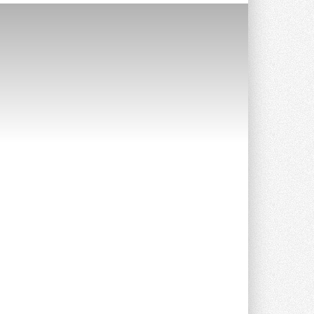
Уже через месяц в России
можно будет устанавливать
солнечные панели в МКД
С 1 сентября снимается запрет на
микрогенерацию в многоквартирных ...
30 ИЮЛЯ 2026
Канальные вентиляторы с ЕС-
двигателями Sysimple TRS EC
Poti
Новинка от Системэйр —
прямоугольный канальный ...
30 ИЮЛЯ 2026
Краска для окон: как выбрать
состав, который не
растрескается после первой
зимы
Частые вопросы о краске для окон ...
30 ИЮЛЯ 2026
СИЭНПИ РУС представила
новую серию консольных
насосов NM
Усовершенствованная гидравлика
помогает снизить энергопотребление ...
30 ИЮЛЯ 2026