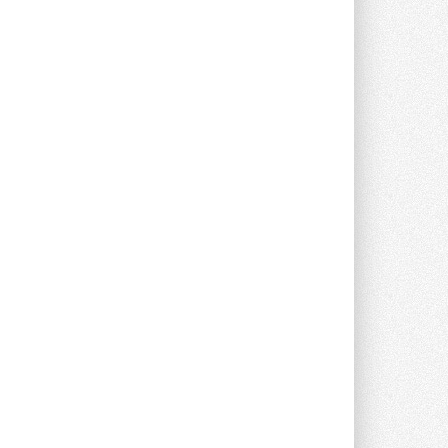
опроса Daikin о восприятии жары ...
28 ИЮЛЯ 2026
CDU производства LG прошёл
валидацию NVIDIA для ИИ-дата-
центров
Компания становится официальным
партнёром NVIDIA по системам ...
28 ИЮЛЯ 2026
В Великобритании предлагают
сделать кондиционирование
обязательным для новостроек
Либеральные демократы внесли
предложение оснащать все новые ...
1
28 ИЮЛЯ 2026
В Подмосковье запустят
производство холодильной
техники и теплообменного
оборудования
Проект реализует компания «ВЕЗА» ...
28 ИЮЛЯ 2026
Ридан объявил о старте продаж
автоматического
балансировочного клапана