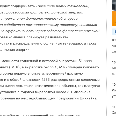
ем роде проект в Азербайджане, он имеет 100 кВт
будет поддерживать «
развитие новых технологий,
ого тока, из которых 95 кВт приходится
в производства фотоэлектрической энергии,
а плавучую часть станции (FPV) и 5 кВт — на наземную
ии применения фотоэлектрической энергии
источник.
на содействии технологическому прогрессу, снижению
ию эффективности производства фотоэлектрической
ВИЭ в общем энергобалансе Азербайджана (с учетом
овая компания планирует развивать как
09
 настоящее время составляет 1
5
%.
, так и распределенную солнечную генерацию, а также
Ав
копления энергии.
сэ
йджан планирует довести долю ВИЭ в энергомощностях
а мощности солнечной и ветровой энергетики Sinopec
10
ватт ( МВт), а выработка около 1,32 миллиарда киловатт-
Мо
.AZ
строила первую в Китае углеродно-нейтральную
да
ию и в общей сложности 4283 распределенные солнечные
10
ом числе есть такие «экзотические» объекты, как плавучая
Ро
установка с годовой выработкой более 3,1 миллиона
орической торговой марки,
Giacomini
присоединяется
ус
остроенная на нефтедобывающем предприятии Цинхэ (на
Уведомления отключены
з 700 итальянских компаний, признанных во всем мире за
11
нство и инновационный вклад. Эта веха подчеркивает
Се
comini качеству, технологичности и непреходящим
крупнейшим на сегодняшний день объектом по