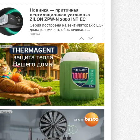
Новинка — приточная
вентиляционная установка
ZILON ZPW-N 2000 INT EC
Серия построена на вентиляторах с EC-
двигателями, что обеспечивает ...
ВЧЕРА
Учёные ЮУрГУ создали
Реклама
каскадную установку,
объединяющую солнечную и
геотермальную энергию
Природосберегающие технологии ...
ВЧЕРА
Для Арктики создали
технологию защиты
ветрогенераторов от аварий
Разработка учитывает влияние
мерзлоты, обледенения и снеговых ...
ВЧЕРА
Реклама
Гибридный тепловой насос PV/T
с одним общим испарителем
Исследователи предложили
конструкцию двухисточникового ...