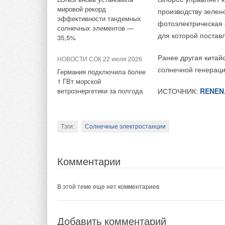
ценностям, которые
мировой рекорд
производству зелен
эффективности тандемных
фотоэлектрическая
Добавить комментарий
солнечных элементов —
для которой постав
35,5%
Ваше имя *
Ваш E-mail *
Ранее другая китай
НОВОСТИ СОК 22 июля 2026
солнечной генерац
Германия подключила более
Тэги:
Джакомини Рус
Бренд Giacomini
Арматура
1 ГВт морской
ветроэнергетики за полгода
ИСТОЧНИК:
RENEN
Текст комментария
Комментарии
Тэги:
Солнечные электростанции
Олег Иванович
Поздравляем коллег!
Комментарии
В этой теме еще нет комментариев
Добавить комментарий
Добавить комментарий
Ваше имя *
Ваш E-mail *