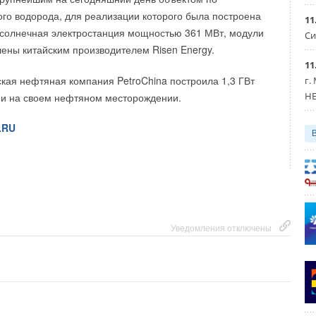
 определили ее историю и будут определять ее будущее.
ого водорода, для реализации которого была построена
11
 солнечная электростанция мощностью 361 МВт, модули
Си
лены китайским производителем Risen Energy.
11
комментарии к новости (
1
)
ская нефтяная компания PetroChina построила 1,3 ГВт
г.
HE
ии на своем нефтяном месторождении.
, фитинги
.RU
Уведомления отключены
28-07-2024
Комментарий полезен?
ДА
НЕТ
Уведомления отключены