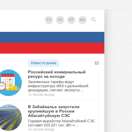
TG
VK
RT
MX
EN
Новости рынка
Российский коммунальный
ресурс на исходе
Заниженные тарифы ведут
инфраструктуру ЖКХ к дальнейшей
деградации, считают эксперты ...
12 ЧАСОВ НАЗАД
В Забайкалье запустили
крупнейшую в России
Абагайтуйскую СЭС
Годовая выработка Абагайтуйской СЭС
составит 223 221 тыс. кВт-ч ...
16 ЧАСОВ НАЗАД