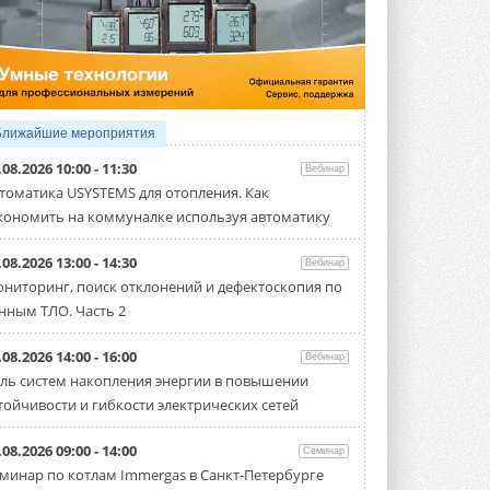
5 АВГУСТА 2026
21-й ежегодный форум
«ЦОД-2026»
Мероприятие пройдет 2-3 сентября в
отеле Radisson Slavyanskaya. Форум
посетит более двух тысяч участников ...
Ближайшие мероприятия
5 АВГУСТА 2026
.08.2026 10:00 - 11:30
Вебинар
Китайская Shenling представила
томатика USYSTEMS для отопления. Как
линейку тепловых насосов
кономить на коммуналке используя автоматику
«воздух-вода» на R290
Серия ThermaX R290 All-In-One
включает три модели ...
.08.2026 13:00 - 14:30
Вебинар
4 АВГУСТА 2026
ниторинг, поиск отклонений и дефектоскопия по
нным ТЛО. Часть 2
Тепловые насосы в связке с
солнечной генерацией и
накопителем снижают
.08.2026 14:00 - 16:00
Вебинар
потребление на 60%
ль систем накопления энергии в повышении
Исследователи из Италии установили ...
тойчивости и гибкости электрических сетей
4 АВГУСТА 2026
«РУСКЛИМАТ Fest 2026» в Уфе
.08.2026 09:00 - 14:00
Семинар
собрал свыше 700 профи
минар по котлам Immergas в Санкт-Петербурге
климатической отрасли