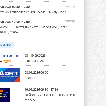
Организатором выступил торгово-
производственный холдинг ...
.08.2026 09:30 - 10:30
Вебинар
3 АВГУСТА 2026
стемы теплоснабжения населенных пунктов
«Датарк» испытал модульный
.08.2026 10:00 - 17:00
ЦОД с плотностью 54 кВт на
Семинар
стойку
 Мытищи - Настенные котлы малой мощности
Испытания прошли на собственной
RMES, COPA
производственной площадке и были ...
3 АВГУСТА 2026
Выставки
Samsung выпускает VRF-
систему DVM на R32
Линейка включает семь типоразмеров
08 - 10.09.2026
производительностью от 22,4 до 56 кВт.
ЭкваТэк 2026
Суммарная длина трубопроводов ...
3 АВГУСТА 2026
08.09.2026 00:00
«СиСофт Девелопмент» подвел
А-ФЕСТ
итоги конкурса студенческих
проектов «ТИМ-лидеры 2026»
Новый сезон конкурса «ТИМ-лидеры»
10.09.2026 09:30 - 17:30
стартует уже в сентябре 2026 года ...
3 АВГУСТА 2026
48-й Форум инженерных систем в
Москве
«Русклимат» укрепляет