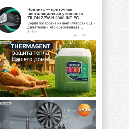
Новинка — приточная
вентиляционная установка
ZILON ZPW-N 2000 INT EC
Серия построена на вентиляторах с EC-
двигателями, что обеспечивает ...
ВЧЕРА
Учёные ЮУрГУ создали
Реклама
каскадную установку,
объединяющую солнечную и
геотермальную энергию
Природосберегающие технологии ...
ВЧЕРА
Для Арктики создали
технологию защиты
ветрогенераторов от аварий
Разработка учитывает влияние
мерзлоты, обледенения и снеговых ...
ВЧЕРА
Реклама
Гибридный тепловой насос PV/T
с одним общим испарителем
Исследователи предложили
конструкцию двухисточникового ...