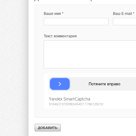
предприятий — это
Текст комментария
и TechnologiCS по
Ваше имя *
Ваш E-mail *
эффект от провед
к цифровому управ
Текст комментария
Справка
:
АО «СИЭС Групп» 
разработкой, поста
обеспечения (ПО), 
технических требов
и инженерными данн
бизнес-процессов, 
решений. Компания
разработок, создава
X-tensive (ООО «
решений в области 
в режиме реального