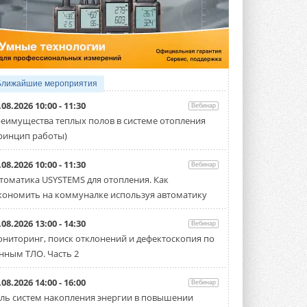
5 АВГУСТА 2026
21-й ежегодный форум
«ЦОД-2026»
Мероприятие пройдет 2-3 сентября в
отеле Radisson Slavyanskaya. Форум
посетит более двух тысяч участников ...
Ближайшие мероприятия
5 АВГУСТА 2026
.08.2026 10:00 - 11:30
Вебинар
Китайская Shenling представила
еимущества теплых полов в системе отопления
линейку тепловых насосов
ринцип работы)
«воздух-вода» на R290
Серия ThermaX R290 All-In-One
включает три модели ...
.08.2026 10:00 - 11:30
Вебинар
4 АВГУСТА 2026
томатика USYSTEMS для отопления. Как
кономить на коммуналке используя автоматику
Тепловые насосы в связке с
солнечной генерацией и
накопителем снижают
.08.2026 13:00 - 14:30
Вебинар
потребление на 60%
ниторинг, поиск отклонений и дефектоскопия по
Исследователи из Италии установили ...
нным ТЛО. Часть 2
4 АВГУСТА 2026
«РУСКЛИМАТ Fest 2026» в Уфе
.08.2026 14:00 - 16:00
Вебинар
собрал свыше 700 профи
ль систем накопления энергии в повышении
климатической отрасли