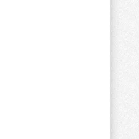
опроса Daikin о восприятии жары ...
28 ИЮЛЯ 2026
CDU производства LG прошёл
валидацию NVIDIA для ИИ-дата-
центров
Компания становится официальным
партнёром NVIDIA по системам ...
28 ИЮЛЯ 2026
В Великобритании предлагают
сделать кондиционирование
обязательным для новостроек
Либеральные демократы внесли
предложение оснащать все новые ...
1
28 ИЮЛЯ 2026
В Подмосковье запустят
производство холодильной
техники и теплообменного
оборудования
Проект реализует компания «ВЕЗА» ...
28 ИЮЛЯ 2026
Ридан объявил о старте продаж
автоматического
балансировочного клапана