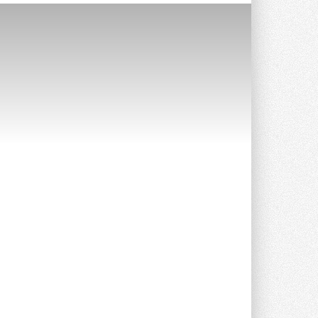
Уже через месяц в России
можно будет устанавливать
солнечные панели в МКД
С 1 сентября снимается запрет на
микрогенерацию в многоквартирных ...
30 ИЮЛЯ 2026
Канальные вентиляторы с ЕС-
двигателями Sysimple TRS EC
Poti
Новинка от Системэйр —
прямоугольный канальный ...
30 ИЮЛЯ 2026
Краска для окон: как выбрать
состав, который не
растрескается после первой
зимы
Частые вопросы о краске для окон ...
30 ИЮЛЯ 2026
СИЭНПИ РУС представила
новую серию консольных
насосов NM
Усовершенствованная гидравлика
помогает снизить энергопотребление ...
30 ИЮЛЯ 2026