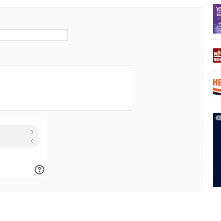
 достойные цели. Вместе с тем, интеграция DPA
зволяет превзойти их и максимизировать экономический
ения мероприятий по автоматизации и переходу
лению на основании данных
».
(ГК «СиСофт»)
— более 30 лет успешно занимается
вкой и внедрением инженерного программного
его кастомизацией под нужды заказчика, формированием
аний к внедряемым системам, обучением работе с ПО
ыми, а также предоставляет услуги в области анализа
связанных с созданием и использованием инженерных
 успешно объединяет опыт мировых и собственных
я технологии для российского рынка.
Экстенсив-Автоматизация»)
— компания-разработчик
систем мониторинга и управления производством
 времени, а также производственных процессов (MES