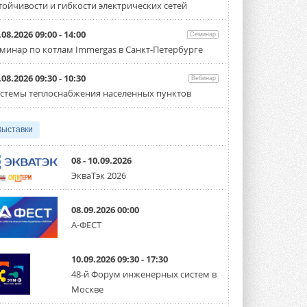
тойчивости и гибкости электрических сетей
Организатором выступил торгово-
производственный холдинг ...
3 АВГУСТА 2026
.08.2026 09:00 - 14:00
Семинар
минар по котлам Immergas в Санкт-Петербурге
«Датарк» испытал модульный
ЦОД с плотностью 54 кВт на
стойку
.08.2026 09:30 - 10:30
Вебинар
Испытания прошли на собственной
стемы теплоснабжения населенных пунктов
производственной площадке и были ...
3 АВГУСТА 2026
Выставки
Samsung выпускает VRF-
систему DVM на R32
Линейка включает семь типоразмеров
08 - 10.09.2026
производительностью от 22,4 до 56 кВт.
ЭкваТэк 2026
Суммарная длина трубопроводов ...
3 АВГУСТА 2026
08.09.2026 00:00
«СиСофт Девелопмент» подвел
А-ФЕСТ
итоги конкурса студенческих
проектов «ТИМ-лидеры 2026»
Новый сезон конкурса «ТИМ-лидеры»
10.09.2026 09:30 - 17:30
стартует уже в сентябре 2026 года ...
3 АВГУСТА 2026
48-й Форум инженерных систем в
Москве
«Русклимат» укрепляет