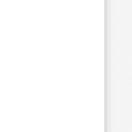
Группа «Теплолюкс» открыла
новую производственную
площадку
Открытие нового завода состоялось
сегодня в Мытищах ...
29 ИЮЛЯ 2026
Stiebel Eltron — спонсирует
международные соревнования
25 спортсменов, выступающих в
прыжках с трамплина и лыжном
двоеборье на международных ...
29 ИЮЛЯ 2026
Новый фирменный магазин
Midea открылся в Сургуте
Компания «Даичи» совместно с
партнером «Энердрим» открыла новый
фирменный магазин Midea в Сургуте ...
29 ИЮЛЯ 2026
Токио — лидер по
интенсивности использования
кондиционеров
Данные получены в ходе очередного