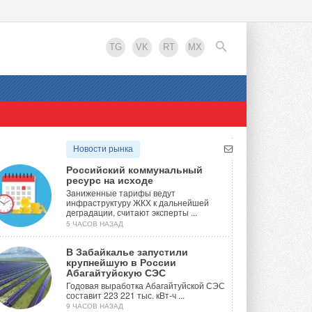
TG
VK
RT
MX
EN
Новости рынка
Российский коммунальный
ресурс на исходе
Заниженные тарифы ведут
инфраструктуру ЖКХ к дальнейшей
деградации, считают эксперты ...
5 ЧАСОВ НАЗАД
В Забайкалье запустили
крупнейшую в России
Абагайтуйскую СЭС
Годовая выработка Абагайтуйской СЭС
составит 223 221 тыс. кВт-ч ...
9 ЧАСОВ НАЗАД