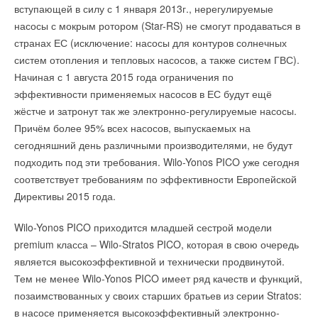
Разработана система использования солнечной энергии
вступающей в силу с 1 января 2013г., нерегулируемые
системообразующим для социальной сферы города. Новое
для приготовления горячей воды на нужды ГВС,
насосы с мокрым ротором (Star-RS) не смогут продаваться в
качество микроклимата в здании ЦУМа общей площадью
состоящая из вакуумных гелиоколлекторов Vitosol 200-T
странах ЕС (исключение: насосы для контуров солнечных
2000 м2 теперь обеспечивает комплекс из 13
(3 кв.м) компании
Viessmann
, емкостного
систем отопления и тепловых насосов, а также систем ГВС).
водонагревателя гелиосистемы Vitocell 160-Е 950 л SESA,
полупромышленных кондиционеров QuattroClima
емкостного водонагревателя косвенного нагрева Vitocell
Начиная с 1 августа 2015 года ограничения по
совокупной холодопроизводительностью 181 кВт.
100-V CVA 1000 л с электрической вставкой, мощностью
эффективности применяемых насосов в ЕС будут ещё
12 кВт и средствами автоматизации.
жёстче и затронут так же электронно-регулируемые насосы.
Причём более 95% всех насосов, выпускаемых на
Для резервирования теплоснабжения системы ГВС в ХП и
Читайте по теме:
сегодняшний день различными производителями, не будут
ТП применен емкостной водонагреватель косвенного
подходить под эти требования. Wilo-Yonos PICO уже сегодня
нагрева Vitocell 100-V CVA 1000 л с электрической вставкой
→
Новая серия мультисплит-систем TOSOT
соответствует требованиям по эффективности Европейской
НОВОСТИ СОК 1 ИЮЛЯ 2014
мощностью 12 кВт с возможностью нагрева теплоносителем
→
LESSAR представила новые канальные блоки
Директивы 2015 года.
из тепловой сети в ХП и нагревом за счет электричества в
НОВОСТИ СОК 23 ИЮНЯ 2014
→
ТП. На кровле здания установлены солнечные коллектора
Новая инверторная мультисплит-система TOSOT
НОВОСТИ СОК 5 МАРТА 2014
Wilo-Yonos PICO приходится младшей сестрой модели
Vitosol 200-T. Емкостные нагреватели (Vitoсell 100-V, Vitoсtll
→
Новые инверторные бытовые сплит-системы TOSOT
premium класса – Wilo-Stratos PICO, которая в свою очередь
НОВОСТИ СОК 3 МАРТА 2014
160-E), насосные группы и оборудование автоматики
→
является высокоэффективной и технически продвинутой.
Кондиционеры, работающие до минус 43°С!
размещены в техническом помещении ( в тепловом узле).
НОВОСТИ СОК 5 ФЕВРАЛЯ 2014
Тем не менее Wilo-Yonos PICO имеет ряд качеств и функций,
→
По оценкам специалистов, установленное оборудование
Новая система обучения в КЛИМАТ КОМПАНИ
позаимствованных у своих старших братьев из серии Stratos:
НОВОСТИ СОК 2 ОКТЯБРЯ 2013
позволит жильцам сэкономить до 20-30% на услугах ЖКХ.
→
Оборудование серии ECO от QuattroClima
в насосе применяется высокоэффективный электронно-
НОВОСТИ СОК 24 СЕНТЯБРЯ 2013