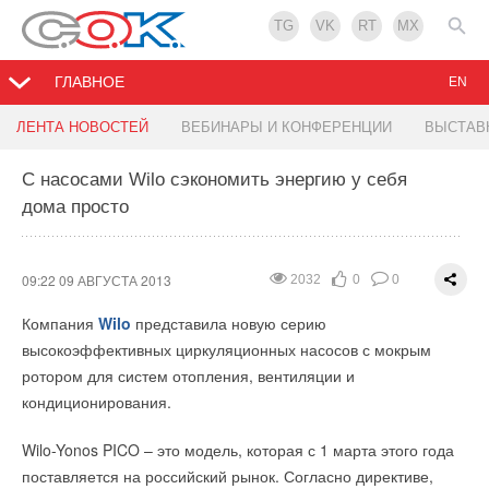
TG
VK
RT
MX
ГЛАВНОЕ
EN
QuattroClima на новом объекте в Новосибирской
Энергоэффективный дом в Хакасии сдан в
ЛЕНТА НОВОСТЕЙ
ВЕБИНАРЫ И КОНФЕРЕНЦИИ
ВЫСТАВ
области
эксплуатацию
С насосами Wilo сэкономить энергию у себя
дома просто
13:36 08 АВГУСТА 2013
10:54 08 АВГУСТА 2013
1816
1684
0
0
0
0
Федеральный партнёр
В Республике Хакасия сдан в эксплуатацию
КЛИМАТ КОМПАНИ
в Новосибирске
сообщил о завершении работ по оснащению системами
восьмиквартирный энергоэффективный дом.
09:22 09 АВГУСТА 2013
2032
0
0
кондиционирования
QuattroClima
одного из старейших
Для обеспечения энергоэффективности объекта были
Компания
Wilo
представила новую серию
предприятий торговли в Новосибирской области –
проведены следующие мероприятия:
высокоэффективных циркуляционных насосов с мокрым
«Центрального универсального магазина» в г. Искитим.
ротором для систем отопления, вентиляции и
Модернизация существующего узла управления
Справка:
кондиционирования.
теплоснабжением объекта, совмещенного с узлом учета
ЦУМ города Искитим — одно из ключевых предприятий
средствами автоматизации для погодо-зависимого
Wilo-Yonos PICO – это модель, которая с 1 марта этого года
потребительского рынка Новосибирской области, он был
регулирования отпуска тепла с учетом температур
поставляется на российский рынок. Согласно директиве,
внутреннего и наружного воздуха.
открыт 25 декабря 1975 года и является