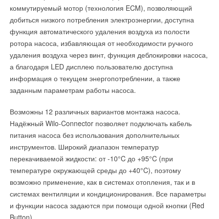
коммутируемый мотор (технология ECM), позволяющий
→
Новая программа подбора мультизональных систем
QuattroClima VRF Selezione.
добиться низкого потребления электроэнергии, доступна
НОВОСТИ СОК 16 АВГУСТА 2013
Читайте по теме:
→
функция автоматического удаления воздуха из полости
Новый офис КЛИМАТ КОМПАНИ в Санкт-Петербурге
НОВОСТИ СОК 30 ИЮЛЯ 2013
ротора насоса, избавляющая от необходимости ручного
→
→
Вся правда о кондиционерах Fujitsu General
Viessmann вывела на рынок тепловой насос Vitocal 200-
удаления воздуха через винт, функция деблокировки насоса,
НОВОСТИ СОК 18 ИЮЛЯ 2013
A
НОВОСТИ СОК 19 ИЮНЯ 2026
а благодаря LED дисплею пользователю доступна
→
В Московской области локализуют производство
информация о текущем энергопотреблении, а также
настенных газовых котлов
НОВОСТИ СОК 4 ИЮНЯ 2026
заданным параметрам работы насоса.
→
От проблемы к решению: как один проект изменил
эффективность промышленной котельной
НОВОСТИ СОК 1 ИЮНЯ 2026
Возможны 12 различных вариантов монтажа насоса.
→
Уведомления отключены
Гермес представил новинку - бойлеры косвенного
Надёжный Wilo-Connector позволяет подключать кабель
нагрева Aquamax W/WE
НОВОСТИ СОК 15 МАЯ 2026
Комментарии
питания насоса без использования дополнительных
→
Третий ежегодный «Кубок сварки Гермес» для молодых
инструментов. Широкий диапазон температур
профессионалов
НОВОСТИ СОК 24 МАРТА 2026
перекачиваемой жидкости: от -10°C до +95°C (при
В этой теме еще нет комментариев
→
Исследование эффективности работы турбированного
температуре окружающей среды до +40°C), поэтому
котла на газовом топливе
ЖУРНАЛ СОК МАРТ 2026
возможно применение, как в системах отопления, так и в
→
Шкафы управления для паровых котлов от «Гермес»
Добавить комментарий
системах вентиляции и кондиционирования. Все параметры
НОВОСТИ СОК 31 ОКТЯБРЯ 2025
→
Открытие второго производственного цеха Гермес-
и функции насоса задаются при помощи одной кнопки (Red
Ваше имя *
Липецк
Button).
НОВОСТИ СОК 31 ОКТЯБРЯ 2025