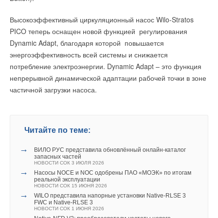
→
Viessmann установит тепловые насосы на стадионе
Альянц Арена футбольного клуба Бавария
Высокоэффективный циркуляционный насос Wilo-Stratos
НОВОСТИ СОК 27 ОКТЯБРЯ 2025
Ваш E-mail *
→
PICO теперь оснащен новой функцией регулирования
Второй ежегодный «Кубок сварки Гермес»
НОВОСТИ СОК 4 АПРЕЛЯ 2025
Dynamic Adapt, благодаря которой повышается
энергоэффективность всей системы и снижается
Текст комментария
потребление электроэнергии. Dynamic Adapt – это функция
непрерывной динамической адаптации рабочей точки в зоне
частичной загрузки насоса.
Уведомления отключены
Комментарии
Читайте по теме:
В этой теме еще нет комментариев
→
ВИЛО РУС представила обновлённый онлайн‑каталог
запасных частей
НОВОСТИ СОК 3 ИЮЛЯ 2026
→
Добавить комментарий
Насосы NOCE и NOC одобрены ПАО «МОЭК» по итогам
реальной эксплуатации
НОВОСТИ СОК 15 ИЮНЯ 2026
Ваше имя *
→
WILO представила напорные установки Native‑RLSE 3
FWC и Native‑RLSE 3
НОВОСТИ СОК 1 ИЮНЯ 2026
→