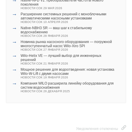
Native‑NFD V2: преобразователи частоты нового
Ваш E-mail *
поколения
НОВОСТИ СОК 29 МАЯ 2026
→
Расширение системных решений с моноблочными
автоматическими насосными установками
НОВОСТИ СОК 10 АПРЕЛЯ 2026
Текст комментария
→
Native-NBH3 SR — ваш шаг к стабильному
водоснабжению
НОВОСТИ СОК 28 ЯНВАРЯ 2026
→
Новинка рынка насосного оборудования — погружной
многоступенчатый насос Wilo-Xiro SPI
НОВОСТИ СОК 27 ЯНВАРЯ 2026
→
Wilo-Helix VE — лучший выбор для инженерных
решений
НОВОСТИ СОК 21 ЯНВАРЯ 2026
→
Мощное решение для водоотведения: новая установка
Wilo-W-Lift с двумя насосами
НОВОСТИ СОК 19 ЯНВАРЯ 2026
→
Компания WILO расширила линейку оборудования для
систем водоснабжения
НОВОСТИ СОК 26 ДЕКАБРЯ 2025
Уведомления отключены