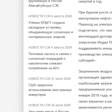
— результаты 2018 года и
крупнейшую в России
смертей в год.
электродвигателей
электрические котл
управление. В случ
планы на 2019 год
Абагайтуйскую СЭС
SIEMENS
энергии в буферный
стандартный привод
При бурном росте с
дальнейшем будет р
НОВОСТИ СОК 8 июня 2018
НОВОСТИ СОК 6 августа 2026
НОВОСТИ СОК 22 сентября
импортером нефти в
Такая система отоп
Контроллер теперь 
Расширение модельного
2022
Учёные ЮУрГУ создали
Переход на электро
ряда бойлеров HAJDU
от источников в то
каскадную установку,
перевода устройств
Siemens Energy открыл
подсчитано, что та
объединяющую солнечную и
энергию или беспла
завод по производству
шина подключена ко
миллиардов долларо
геотермальную энергию
ЖУРНАЛ СОК январь 2018
зеленого водорода
буферные накопит
означает необходи
энергетики Индии П
Новинка от Hajdu — бойлер
потребителей.
НОВОСТИ СОК 4 августа 2026
поддерживать инициа
косвенного нагрева серии
НОВОСТИ СОК 8 августа 2022
ID…A
Тепловые насосы в связке с
производство электр
Siemens Energy начала
солнечной генерацией и
реструктуризацию бизнеса в
субсидий».
накопителем снижают
ЖУРНАЛ СОК январь 2018
России
потребление на 60%
Итоги года и перспективы
Загрязнение воздух
российского инженерного
НОВОСТИ СОК 13 мая 2022
организация здраво
НОВОСТИ СОК 31 июля 2026
рынка
Немецкий концерн Siemens
наибольшим загрязн
США запретили
заявил об уходе с
предпринимали усил
использование иностранных
НОВОСТИ СОК 26 декабря
российского рынка
инверторов
2017
январе 2016 года, 
HAJDU 65 лет
своих машинах в ра
НОВОСТИ СОК 28 октября
НОВОСТИ СОК 30 июля 2026
2021
заканчивается реги
Уже через месяц в России
НОВОСТИ СОК 28 сентября
На здании штаб-квартиры