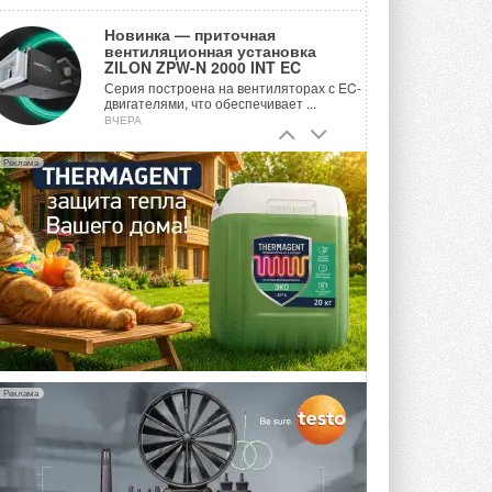
Новинка — приточная
вентиляционная установка
ZILON ZPW-N 2000 INT EC
Серия построена на вентиляторах с EC-
двигателями, что обеспечивает ...
ВЧЕРА
Учёные ЮУрГУ создали
Реклама
каскадную установку,
объединяющую солнечную и
геотермальную энергию
Природосберегающие технологии ...
ВЧЕРА
Для Арктики создали
технологию защиты
ветрогенераторов от аварий
Разработка учитывает влияние
мерзлоты, обледенения и снеговых ...
ВЧЕРА
Реклама
Гибридный тепловой насос PV/T
с одним общим испарителем
Исследователи предложили
конструкцию двухисточникового ...