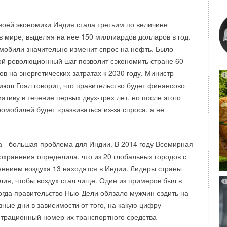
ы. При помощи вышеуказанных источников тепловой
ае внешнего управления GxB181.1E/KN работает как
 накопитель происходит загрузка тепла, которое в
 заслонки.
воей экономики Индия стала третьим по величине
асходоваться для компенсации тепловых потерь здания.
 мире, выделяя на нее 150 миллиардов долларов в год.
ления позволяет сохранять тепловую энергию полученную
поддерживает тест линии шины: при нажатии кнопки для
мобили значительно изменит спрос на нефть. Было
 время, когда источник тепла вырабатывает более дешевую
а в режим адресации светодиод становится красным, если
кой революционный шаг позволит сэкономить стране 60
тную в случае использования солнечных панелей. Теперь
рректно. В противном случае он не загорится, что
в на энергетических затратах к 2030 году. Министр
ели
HAJDU
серии AQUASTIC станут еще доступнее для
мость проверки подключения шины.
июш Гоял говорит, что правительство будет финансово
тиву в течение первых двух-трех лет, но после этого
омобилей будет «развиваться из-за спроса, а не
а - большая проблема для Индии. В 2014 году Всемирная
охранения определила, что из 20 глобальных городов с
ением воздуха 13 находятся в Индии. Лидеры страны
ия, чтобы воздух стал чище. Один из примеров был в
когда правительство Нью-Дели обязало мужчин ездить на
зные дни в зависимости от того, на какую цифру
страционный номер их транспортного средства —