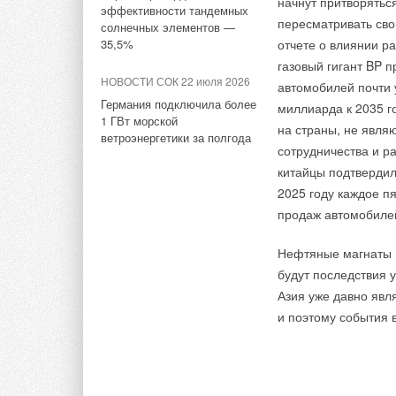
начнут притворятьс
эффективности тандемных
пересматривать сво
солнечных элементов —
В этой теме еще нет комментариев
35,5%
отчете о влиянии р
Тэги:
Сименс
Бренд Siemens
Автоматика, регул
газовый гигант BP 
НОВОСТИ СОК 22 июля 2026
автомобилей почти 
Добавить комментарий
Германия подключила более
миллиарда к 2035 го
Комментарии
1 ГВт морской
на страны, не явл
Ваше имя *
Ваш E-mail *
ветроэнергетики за полгода
сотрудничества и ра
В этой теме еще нет комментариев
китайцы подтвердил
2025 году каждое п
Текст комментария
продаж автомобилей
Добавить комментарий
Нефтяные магнаты г
Ваше имя *
Ваш E-mail *
будут последствия 
Азия уже давно явл
и поэтому события 
Текст комментария