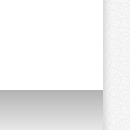
Уже через месяц в России
можно будет устанавливать
солнечные панели в МКД
С 1 сентября снимается запрет на
микрогенерацию в многоквартирных ...
30 ИЮЛЯ 2026
Канальные вентиляторы с ЕС-
двигателями Sysimple TRS EC
Poti
Новинка от Системэйр —
прямоугольный канальный ...
30 ИЮЛЯ 2026
Краска для окон: как выбрать
состав, который не
растрескается после первой
зимы
Частые вопросы о краске для окон ...
30 ИЮЛЯ 2026
СИЭНПИ РУС представила
новую серию консольных
насосов NM
Усовершенствованная гидравлика
помогает снизить энергопотребление ...
30 ИЮЛЯ 2026