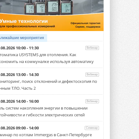
5 АВГУСТА 2026
21-й ежегодный форум
«ЦОД-2026»
Мероприятие пройдет 2-3 сентября в
отеле Radisson Slavyanskaya. Форум
посетит более двух тысяч участников ...
Ближайшие мероприятия
5 АВГУСТА 2026
.08.2026 10:00 - 11:30
Вебинар
Китайская Shenling представила
томатика USYSTEMS для отопления. Как
линейку тепловых насосов
кономить на коммуналке используя автоматику
«воздух-вода» на R290
Серия ThermaX R290 All-In-One
включает три модели ...
.08.2026 13:00 - 14:30
Вебинар
4 АВГУСТА 2026
ниторинг, поиск отклонений и дефектоскопия по
нным ТЛО. Часть 2
Тепловые насосы в связке с
солнечной генерацией и
накопителем снижают
.08.2026 14:00 - 16:00
Вебинар
потребление на 60%
ль систем накопления энергии в повышении
Исследователи из Италии установили ...
тойчивости и гибкости электрических сетей
4 АВГУСТА 2026
«РУСКЛИМАТ Fest 2026» в Уфе
.08.2026 09:00 - 14:00
Семинар
собрал свыше 700 профи
минар по котлам Immergas в Санкт-Петербурге
климатической отрасли