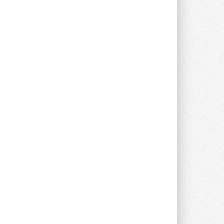
опроса Daikin о восприятии жары ...
28 ИЮЛЯ 2026
CDU производства LG прошёл
валидацию NVIDIA для ИИ-дата-
центров
Компания становится официальным
партнёром NVIDIA по системам ...
28 ИЮЛЯ 2026
В Великобритании предлагают
сделать кондиционирование
обязательным для новостроек
Либеральные демократы внесли
предложение оснащать все новые ...
1
28 ИЮЛЯ 2026
В Подмосковье запустят
производство холодильной
техники и теплообменного
оборудования
Проект реализует компания «ВЕЗА» ...
28 ИЮЛЯ 2026
Ридан объявил о старте продаж
автоматического
балансировочного клапана