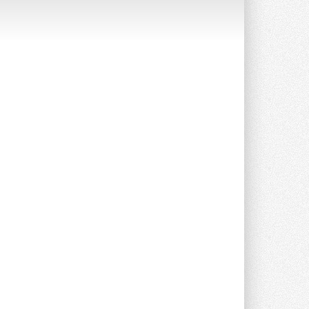
Группа «Теплолюкс» открыла
новую производственную
площадку
Открытие нового завода состоялось
сегодня в Мытищах ...
29 ИЮЛЯ 2026
Stiebel Eltron — спонсирует
международные соревнования
25 спортсменов, выступающих в
прыжках с трамплина и лыжном
двоеборье на международных ...
29 ИЮЛЯ 2026
Новый фирменный магазин
Midea открылся в Сургуте
Компания «Даичи» совместно с
партнером «Энердрим» открыла новый
фирменный магазин Midea в Сургуте ...
29 ИЮЛЯ 2026
Токио — лидер по
интенсивности использования
кондиционеров
Данные получены в ходе очередного