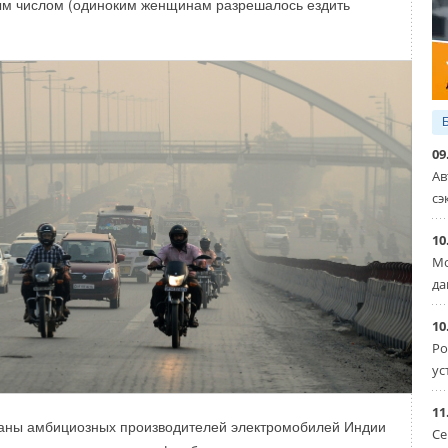
ым числом (одиноким женщинам разрешалось ездить
09
Ав
сэ
10
Мо
да
10
Ро
Бренд Hajdu
ус
11
ланы амбициозных производителей электромобилей Индии
Уведомления отключены
Се