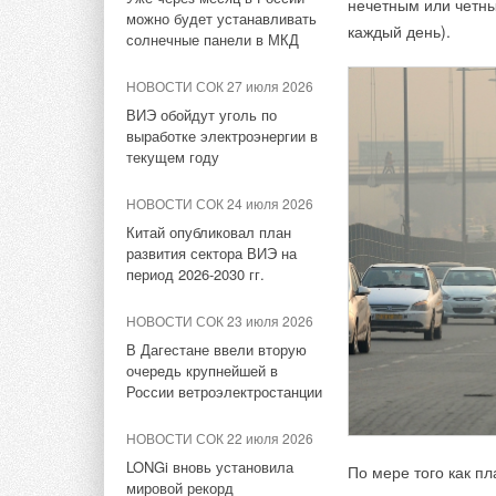
нечетным или четн
2017
можно будет устанавливать
Сименс установили
каждый день).
солнечные панели в МКД
солнечные батареи
Энергоэффективные
мощностью 5,4 кВт
буферные накопители
HAJDU
НОВОСТИ СОК 27 июля 2026
НОВОСТИ СОК 11 июня 2021
ВИЭ обойдут уголь по
НОВОСТИ СОК 14 апреля
выработке электроэнергии в
BAXI EXPO и Партнеры
2017
текущем году
Водонагреватели HAJDU
НОВОСТИ СОК 14 июля 2020
серии AQUASTIC и их
НОВОСТИ СОК 24 июля 2026
Siemens уходит с рынка
комплект
Китай опубликовал план
домашних накопителей
развития сектора ВИЭ на
энергии
ЖУРНАЛ СОК январь 2012
период 2026-2030 гг.
Бойлеры косвенного нагрева
НОВОСТИ СОК 22 мая 2020
для настенных котлов
НОВОСТИ СОК 23 июля 2026
«Сименс АГ» объявил
В Дагестане ввели вторую
результаты второго квартала
очередь крупнейшей в
2020 финансового года
России ветроэлектростанции
Тэги:
Представительство компании Hajdu (Хайду)
НОВОСТИ СОК 3 октября 2019
НОВОСТИ СОК 22 июля 2026
Grundfos и Siemens
LONGi вновь установила
подписали соглашение о
По мере того как п
Комментарии
мировой рекорд
партнёрстве