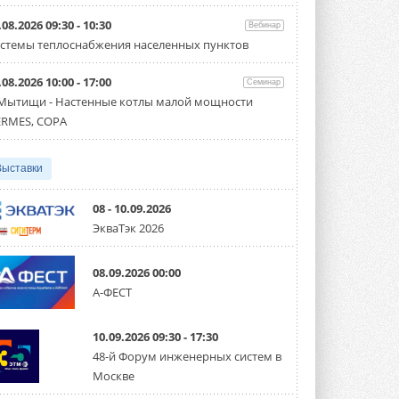
Организатором выступил торгово-
производственный холдинг ...
.08.2026 09:30 - 10:30
Вебинар
3 АВГУСТА 2026
стемы теплоснабжения населенных пунктов
«Датарк» испытал модульный
.08.2026 10:00 - 17:00
ЦОД с плотностью 54 кВт на
Семинар
стойку
 Мытищи - Настенные котлы малой мощности
Испытания прошли на собственной
RMES, COPA
производственной площадке и были ...
3 АВГУСТА 2026
Выставки
Samsung выпускает VRF-
систему DVM на R32
Линейка включает семь типоразмеров
08 - 10.09.2026
производительностью от 22,4 до 56 кВт.
ЭкваТэк 2026
Суммарная длина трубопроводов ...
3 АВГУСТА 2026
08.09.2026 00:00
«СиСофт Девелопмент» подвел
А-ФЕСТ
итоги конкурса студенческих
проектов «ТИМ-лидеры 2026»
Новый сезон конкурса «ТИМ-лидеры»
10.09.2026 09:30 - 17:30
стартует уже в сентябре 2026 года ...
3 АВГУСТА 2026
48-й Форум инженерных систем в
Москве
«Русклимат» укрепляет