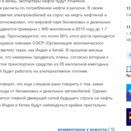
я в жизнь, экспортеры нефти будут отчаянно
и расчеты по потреблению нефти в регионе. В своем
11
азвития электромобилей на спрос на нефть нефтяной и
Си
яторы, модули, термостаты,...
прогнозировал, что мировой парк бензиновых и дизельных
11
удвоится примерно с 900 миллионов в 2015 году до 1,7
г.
ду. Прогнозируется, что почти 90% этого роста приходится
HE
Уведомления отключены
яющиеся членами ОЭСР (Организация экономического
звития) такие, как Индия и Китай. В прошлом месяце
и, что намерены продвигать планы, согласно которым к
ятое транспортное средство из 35 миллионов ежегодных
 будет работать на альтернативном топливе.
оворят, что еще слишком рано говорить о том, какие
ухода от бензиновых и дизельных автомобилей. Однако
яется главной движущей силой будущего спроса на нефть,
в Индии и Китае будут наблюдаться крайне пристально.
комментарии к новости (
1
)