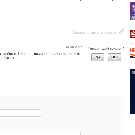
Уведомления отключены
13-06-2017
Комментарий полезен?
 ё-мобили. Скорее города пересядут на велики
ДА
НЕТ
юг Китая