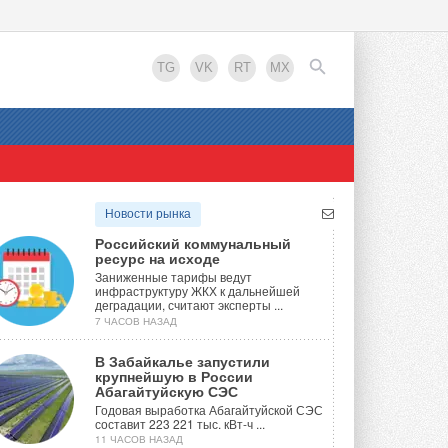
TG
VK
RT
MX
EN
Новости рынка
Российский коммунальный
ресурс на исходе
Заниженные тарифы ведут
инфраструктуру ЖКХ к дальнейшей
деградации, считают эксперты ...
7 ЧАСОВ НАЗАД
В Забайкалье запустили
крупнейшую в России
Абагайтуйскую СЭС
Годовая выработка Абагайтуйской СЭС
составит 223 221 тыс. кВт-ч ...
11 ЧАСОВ НАЗАД