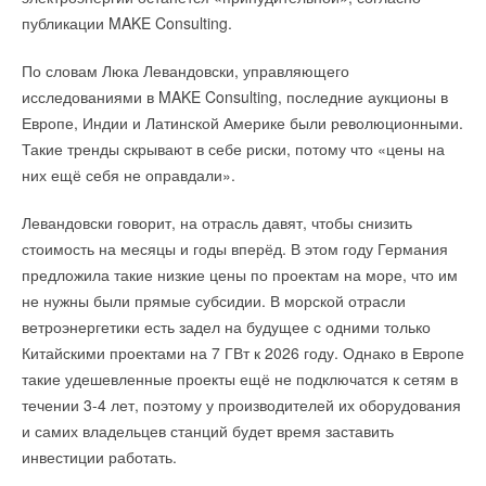
НОВОСТИ СОК 30 МАРТА 2026
→
публикации MAKE Consulting.
АО «Воздухотехника» стало участником Московского
инновационного кластера
НОВОСТИ СОК 29 МАЯ 2020
→
По словам Люка Левандовски, управляющего
АО 'Воздухотехника' стало дилером 'Могилевлифтмаш'
НОВОСТИ СОК 9 ОКТЯБРЯ 2018
исследованиями в MAKE Consulting, последние аукционы в
→
АО 'Воздухотехника' подписало меморандум
Европе, Индии и Латинской Америке были революционными.
НОВОСТИ СОК 14 ИЮНЯ 2018
→
ТД Воздухотехника на выставке Крым. Стройиндустрия
Уведомления отключены
Такие тренды скрывают в себе риски, потому что «цены на
НОВОСТИ СОК 24 АПРЕЛЯ 2018
них ещё себя не оправдали».
→
ТД 'Воздухотехника' на дне проектировщика в Москве
Комментарии
НОВОСТИ СОК 11 АПРЕЛЯ 2018
→
АО 'Воздухотехника' на выставке Мир Климата 2018
Левандовски говорит, на отрасль давят, чтобы снизить
НОВОСТИ СОК 5 ФЕВРАЛЯ 2018
В этой теме еще нет комментариев
→
стоимость на месяцы и годы вперёд. В этом году Германия
Сертифицированы вентиляторы осевые дымоудаления
НОВОСТИ СОК 23 ЯНВАРЯ 2018
предложила такие низкие цены по проектам на море, что им
→
ТД Воздухотехника на дне проектировщика 2017
не нужны были прямые субсидии. В морской отрасли
НОВОСТИ СОК 13 ДЕКАБРЯ 2017
Добавить комментарий
→
АО 'Воздухотехника' получило новые сертификаты
ветроэнергетики есть задел на будущее с одними только
НОВОСТИ СОК 7 ДЕКАБРЯ 2017
Китайскими проектами на 7 ГВт к 2026 году. Однако в Европе
Ваше имя *
→
Компания Воздухотехника получила новый сертификат
НОВОСТИ СОК 21 НОЯБРЯ 2017
такие удешевленные проекты ещё не подключатся к сетям в
течении 3-4 лет, поэтому у производителей их оборудования
Ваш E-mail *
и самих владельцев станций будет время заставить
инвестиции работать.