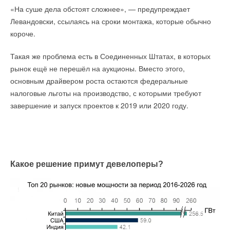
«На суше дела обстоят сложнее», — предупреждает
Текст комментария
Уведомления отключены
Левандовски, ссылаясь на сроки монтажа, которые обычно
Комментарии
короче.
Такая же проблема есть в Соединенных Штатах, в которых
В этой теме еще нет комментариев
рынок ещё не перешёл на аукционы. Вместо этого,
основным драйвером роста остаются федеральные
Добавить комментарий
налоговые льготы на производство, с которыми требуют
завершение и запуск проектов к 2019 или 2020 году.
Ваше имя *
Ваш E-mail *
Какое решение примут девелоперы?
Текст комментария