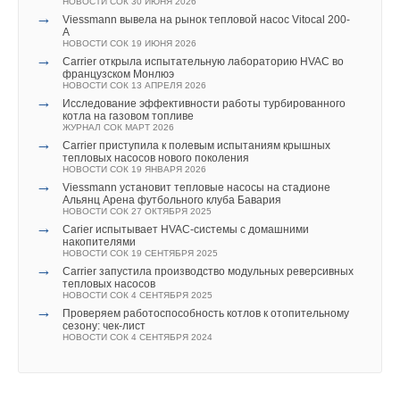
НОВОСТИ СОК 30 ИЮНЯ 2026
частности, система немного снизит температуру на 1–2
Комментарии
→
Viessmann вывела на рынок тепловой насос Vitocal 200-
градуса в квартирах в ночное время или пока жильцов нет
Ваше имя *
A
НОВОСТИ СОК 19 ИЮНЯ 2026
дома, и коммунальные квитанции придут с уже меньшей
В этой теме еще нет комментариев
→
Carrier открыла испытательную лабораторию HVAC во
суммой. Таким образом, энергосбережение может составить
французском Монлюэ
НОВОСТИ СОК 13 АПРЕЛЯ 2026
Ваш E-mail *
больше 10–1
5
%.
→
Исследование эффективности работы турбированного
Добавить комментарий
котла на газовом топливе
ЖУРНАЛ СОК МАРТ 2026
→
Carrier приступила к полевым испытаниям крышных
Ваше имя *
Текст комментария
тепловых насосов нового поколения
Читайте по теме:
НОВОСТИ СОК 19 ЯНВАРЯ 2026
→
Viessmann установит тепловые насосы на стадионе
Альянц Арена футбольного клуба Бавария
→
Native‑NFD V2: преобразователи частоты нового
Ваш E-mail *
НОВОСТИ СОК 27 ОКТЯБРЯ 2025
поколения
→
Carier испытывает HVAC-системы с домашними
НОВОСТИ СОК 29 МАЯ 2026
накопителями
→
Более 60% российских мастеров столкнулись с
НОВОСТИ СОК 19 СЕНТЯБРЯ 2025
дефицитом качественного электроинструмента
→
Carrier запустила производство модульных реверсивных
Текст комментария
НОВОСТИ СОК 28 МАЯ 2026
тепловых насосов
→
ЕС ограничивает использование китайских инверторов в
НОВОСТИ СОК 4 СЕНТЯБРЯ 2025
проектах ВИЭ
→
Проверяем работоспособность котлов к отопительному
НОВОСТИ СОК 27 АПРЕЛЯ 2026
сезону: чек-лист
→
Гибрид ванадиевой батареи и суперконденсатора
НОВОСТИ СОК 4 СЕНТЯБРЯ 2024
увеличил мощность накопителя в 5 раз
НОВОСТИ СОК 6 АПРЕЛЯ 2026
→
Чистая работа: двойная фильтрация от Русклимата
НОВОСТИ СОК 30 МАРТА 2026