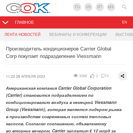
TG
VK
RT
MX
ГЛАВНОЕ
EN
Старт продаж новых программируемых реле с
Европа может установить 95 ГВт
Умные электрощиты в МКД - новые технологии
ЛЕНТА НОВОСТЕЙ
ВЕБИНАРЫ И КОНФЕРЕНЦИИ
ВЫСТАВ
графическим дисплеем
крупномасштабных сетевых накопителей
комфорта и безопасности
энергии к 2050 г.
Производитель кондиционеров Carrier Global
Corp покупает подразделение Viessmann
11:19 28 АПРЕЛЯ 2023
11:12 28 АПРЕЛЯ 2023
2423
1795
2
4
0
0
11:17 28 АПРЕЛЯ 2023
2011
1
0
С 27 апреля 2023 года
Умные электрощиты, которые устанавливаются
компания ОВЕН
открыла продажи
программируемых реле с графическим дисплеем
в современных многоквартирных домах (МКД), могут
11:22 28 АПРЕЛЯ 2023
3086
2
0
и Ethernet ОВЕН
автономно предотвратить большинство происшествий (такие
ПР205
.
Американская компания Carrier Global Corporation
как короткие замыкания, протечки и пр.) еще на этапе
(Carrier) становится подразделением по
развития опасной ситуации, существенно повысить
кондиционированию воздуха в немецкой Viessmann
энергоэффективность энергопотребления, а также сделать
Group (Viessmann), которая является лидером рынка
более комфортным управление и контроль
в производстве современных систем тепловых
электропотребителей в дома.
насосов. Согласно соглашению, объявленному
во вторник вечером, Carrier заплатит € 12 млрд за