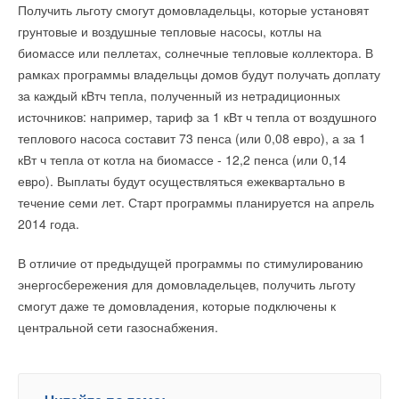
Получить льготу смогут домовладельцы, которые установят
электроэнергии и 900 ТДж тепла в год, а количество
грунтовые и воздушные тепловые насосы, котлы на
обслуживающего персонала – всего 25 человек.
биомассе или пеллетах, солнечные тепловые коллектора. В
рамках программы владельцы домов будут получать доплату
«Такие поездки позволяют ознакомиться с культурой
Читайте по теме:
за каждый кВтч тепла, полученный из нетрадиционных
производства, особенностями зарубежной энергетики,
источников: например, тариф за 1 кВт ч тепла от воздушного
историей становления современных компаний – от
→
Преимущества новых газовых варочных панелей
теплового насоса составит 73 пенса (или 0,08 евро), а за 1
Gorenje
механической мастерской на ферме до крупного
ЖУРНАЛ СОК МАЙ 2018
кВт ч тепла от котла на биомассе - 12,2 пенса (или 0,14
межнационального концерна, – говорит начальник
→
Определяем уникальные свойства бытовых пылесосов
евро). Выплаты будут осуществляться ежеквартально в
ЖУРНАЛ СОК АПРЕЛЬ 2018
управления технической политики «ИНТЕР РАО –
→
Определяем качество накопительного водонагревателя
течение семи лет. Старт программы планируется на апрель
Управление электрогенерацией» Рамиль Фаткуллин. –
ЖУРНАЛ СОК МАРТ 2018
2014 года.
→
Крайне интересным было посещение муниципальной ТЭЦ с
Керамические обогреватели Gorenje
НОВОСТИ СОК 17 ЯНВАРЯ 2018
мусоросжигающим котлом, газовой и паровой турбиной, да
→
Инновационные бытовые водонагреватели Gorenje
В отличие от предыдущей программы по стимулированию
накопительного типа
ещё и тепловыми насосами, позволяющими использовать
энергосбережения для домовладельцев, получить льготу
ЖУРНАЛ СОК ИЮЛЬ 2017
геотермальное тепло. Мы увидели широкое применение
→
Электрические водонагреватели Gorenje —
смогут даже те домовладения, которые подключены к
элегантность, надёжность и функциональность
энергосберегающих технологий на основе частотно-
ЖУРНАЛ СОК ИЮНЬ 2017
центральной сети газоснабжения.
регулируемых приводов. Но кроме этого – большое
→
Электрические накопительные водонагреватели:
Drazice, Elsotherm, Gorenje, Haier
внимание к экологии и развитию нетрадиционных
ЖУРНАЛ СОК МАЙ 2015
возобновляемых источников энергии».
→
ISH-2015 открыла свои двери
НОВОСТИ СОК 10 МАРТА 2015