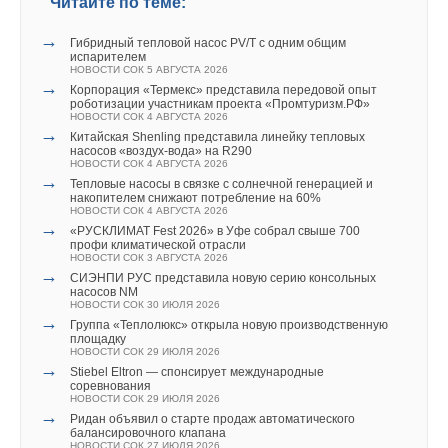
Читайте по теме:
→
Покупка водонагревателя: онлайн или офлайн?
Среди европейских стран Дания находится на первом месте
ЖУРНАЛ СОК МАРТ 2015
→
→
Гибридный тепловой насос PV/T с одним общим
по количеству сжигаемых отходов (54%). Второе место
Плоский водонагреватель ECO FLAT с функцией SMART
испарителем
НОВОСТИ СОК 18 ФЕВРАЛЯ 2015
НОВОСТИ СОК 5 АВГУСТА 2026
занимает Швеция, уступая всего 5%. Нидерланды и
→
Корпорация «Термекс» представила передовой опыт
Германия отстают на 15%, разделяя «бронзовую» позицию.
роботизации участникам проекта «Промтуризм.РФ»
НОВОСТИ СОК 4 АВГУСТА 2026
→
Китайская Shenling представила линейку тепловых
По данным Росприроднадзора, ежегодно в России
насосов «воздух-вода» на R290
НОВОСТИ СОК 4 АВГУСТА 2026
образуется порядка 35-40 млн. тонн твердых бытовых
→
Тепловые насосы в связке с солнечной генерацией и
Уведомления отключены
отходов, и практически весь этот объем размещается на
накопителем снижают потребление на 60%
НОВОСТИ СОК 4 АВГУСТА 2026
полигонах ТБО, санкционированных и несанкционированных
Комментарии
→
«РУСКЛИМАТ Fest 2026» в Уфе собрал свыше 700
свалках, и только 4-5% вовлекается в переработку.
профи климатической отрасли
НОВОСТИ СОК 3 АВГУСТА 2026
В этой теме еще нет комментариев
→
СИЭНПИ РУС представила новую серию консольных
В Дании мусор начали перерабатывать в 80-х из-за нехватки
насосов NM
НОВОСТИ СОК 30 ИЮЛЯ 2026
места для его утилизации. В стране быстро рассудили, что,
→
Группа «Теплолюкс» открыла новую производственную
сжигая «бесплатное» топливо, можно получать побочную
Добавить комментарий
площадку
НОВОСТИ СОК 29 ИЮЛЯ 2026
энергию. Добавочная энергия для датчан – дело привычное.
→
Stiebel Eltron — спонсирует международные
Ваше имя *
ТЭЦ страны переводят на установки когенерации
соревнования
НОВОСТИ СОК 29 ИЮЛЯ 2026
(одновременное производство тепла и энергии). В России
→
Ридан объявил о старте продаж автоматического
при выработке электроэнергии большая часть
балансировочного клапана
Ваш E-mail *
НОВОСТИ СОК 27 ИЮЛЯ 2026