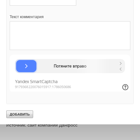
регулирования хотя бы 30%, и применять его надо массово,
а не в единичных экземплярах, тогда эффект
Текст комментария
энергосбережения будет налицо», – говорит участник
поездки Сергей Коваль, заместитель главного инженера
Каширской ГРЭС.
Дания по праву считается лидером энергосбережения и
«зеленого сознания». Обмен опытом и изучение новых для
России энергосберегающих технологий расширяет
технический и инновационный кругозор специалистов,
открывая новые возможности снижения энергопотребления.
Приближение к передовой культуре энергосбережения тем
более актуально в наши дни, когда только около одной трети
от произведенной электроэнергии сегодня достается
потребителю.
Источник: сайт компании Данфосс