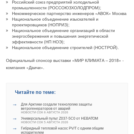
Российский союз предприятий холодильной
Комментарии
промышленности (РОССОЮЗХОЛОДПРОМ);
Некоммерческое партнерство инженеров «АВОК» Москва
В этой теме еще нет комментариев
Национальное объединение изыскателей и
проектировщиков (НОПРИЗ);
Национальное объединение организаций в области
энергосбережения и повышения энергетической
Добавить комментарий
эффективности (НП НОЭ);
Национальное объединение строителей (НОСТРОЙ).
Ваше имя *
Официальный спонсор выставки «МИР КЛИМАТА – 2018» -
компания «Даичи».
Ваш E-mail *
Текст комментария
Читайте по теме:
→
Для Арктики создали технологию защиты
ветрогенераторов от аварий
НОВОСТИ СОК 6 АВГУСТА 2026
→
Универсальный пульт Z037-5C0 от НЕВАТОМ
НОВОСТИ СОК 5 АВГУСТА 2026
→
Гибридный тепловой насос PV/T с одним общим
испарителем