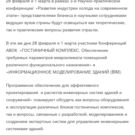
28 февраля и 1 марта в рамках 3-й Научно-практической
намерена продемонстрировать ОВК-отрасли, что
конференции: «Развитие индустрии холода на современном
технологии, способствующие защите окружающей среды,
этапе» представителями бизнеса и научными сотрудниками
могут приносить большую прибыль.
ведущих вузов страны будут освещаться как теоретические,
так и практические вопросы развития отрасли.
В эти же дни 28 февраля и 1 марта участники Конференций
---
АВОК «ГОСТИНИЧНЫЙ КОМПЛЕКС. Обеспечение
[1] https://ec.europa.eu/clima/policies/f-gas/legislation_en
требуемых параметров микроклимата помещений
[2] https://ec.europa.eu/clima/policies/f-gas_en
различного функционального назначения» и
«ИНФОРМАЦИОННОЕ МОДЕЛИРОВАНИЕ ЗДАНИЙ (BIM).
Читайте по теме:
Программное обеспечение для эффективного
проектирования и расчетов инженерных систем зданий и
→
CDU производства LG прошёл валидацию NVIDIA для
сооружений» планируют обсудить как вопросы оборудования
ИИ-дата-центров
НОВОСТИ СОК 28 ИЮЛЯ 2026
и эксплуатации различных блоков гостиничных комплексов,
→
LG расширяет присутствие на европейском рынке
так и вопросы, связанные с разработкой, моделированием и
тепловых насосов
НОВОСТИ СОК 2 ИЮЛЯ 2026
созданием экспертных систем для управления инженерными
→
LG продвигается в конкурсе DOE США с тепловым
системами зданий.
насосом RTU
НОВОСТИ СОК 19 МАЯ 2026