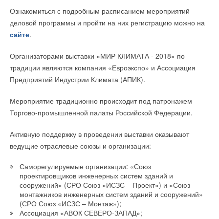
→
LG открыла завод по производству кондиционеров в
Ознакомиться с подробным расписанием мероприятий
Индонезии
НОВОСТИ СОК 28 ОКТЯБРЯ 2025
деловой программы и пройти на них регистрацию можно на
→
LG Group обнародовала план по инвестированию 74,3
сайте
.
млрд долларов в Южную Корею
НОВОСТИ СОК 28 МАРТА 2024
→
LG Electronics (LG) представит решение по управлению
Организаторами выставки «МИР КЛИМАТА - 2018» по
энергопотреблением на выставке IFA 2023
традиции являются компания «Евроэкспо» и Ассоциация
НОВОСТИ СОК 23 АВГУСТА 2023
→
Как достичь наиболее высокого уровня комфорта в
Предприятий Индустрии Климата (АПИК).
помещении: совершенствуем HVAC с использованием
ИИ
НОВОСТИ СОК 31 ИЮЛЯ 2023
Мероприятие традиционно происходит под патронажем
→
Cплит-системы серии LG PROCOOL уже на складе
Торгово-промышленной палаты Российской Федерации.
НОВОСТИ СОК 20 ИЮЛЯ 2023
→
Новинка от LG: мульти сплит-системы PROMULTI 2.0
НОВОСТИ СОК 19 ИЮЛЯ 2023
Активную поддержку в проведении выставки оказывают
→
LG Electronics продолжает образовательную программу
ведущие отраслевые союзы и организации:
НОВОСТИ СОК 20 МАРТА 2023
Саморегулируемые организации: «Союз
проектировщиков инженерных систем зданий и
сооружений» (СРО Союз «ИСЗС – Проект») и «Союз
монтажников инженерных систем зданий и сооружений»
(СРО Союз «ИСЗС – Монтаж»);
Уведомления отключены
Ассоциация «АВОК СЕВЕРО-ЗАПАД»;