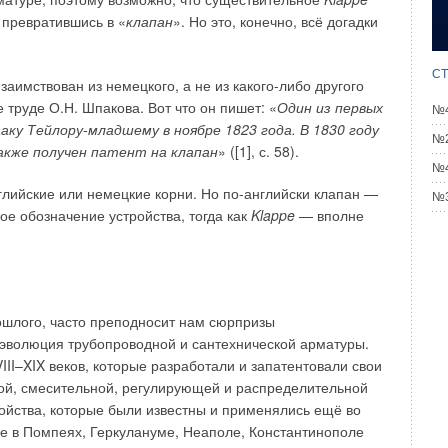
нию туалета
 превратившись в «
клапан
». Но это, конечно, всё догадки
ГУСТ 2025
качество смыва ободковых унитазов?
ГУСТ 2024
СТ
ающаяся наполнительная арматура противодавления для
заимствован из немецкого, а не из какого-либо другого
в с боковой подводкой воды
 труде О.Н. Шпакова. Вот что он пишет: «
Один из первых
ЛЬ 2024
№4
 наполнительная арматура противодавления
аку Тейлору-младшему в ноябре 1823 года. В 1830 году
Й 2024
№2
акже получен патент на клапан
» ([1], с. 58).
№4
глийские или немецкие корни. Но по-английски клапан —
№3
кое обозначение устройства, тогда как
Klappe
— вполне
Уведомления отключены
23-09-2021
Комментарий полезен?
ошлого, часто преподносит нам сюрпризы
 эволюция трубопроводной и сантехнической арматуры.
ДА
НЕТ
II–XIX веков, которые разработали и запатентовали свои
1
из
1
пользователей считают этот комментарий полезным
ной, смесительной, регулирующей и распределительной
ойства, которые были известны и применялись ещё во
ке в Помпеях, Геркулануме, Неаполе, Константинополе