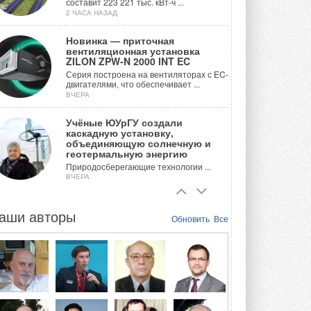
составит 223 221 тыс. кВт-ч ...
2 ЧАСА НАЗАД
Новинка — приточная
вентиляционная установка
ZILON ZPW-N 2000 INT EC
Серия построена на вентиляторах с EC-
двигателями, что обеспечивает ...
ВЧЕРА
Учёные ЮУрГУ создали
каскадную установку,
объединяющую солнечную и
геотермальную энергию
Природосберегающие технологии ...
ВЧЕРА
Для Арктики создали
технологию защиты
аши авторы
Обновить
Все
ветрогенераторов от аварий
Разработка учитывает влияние
мерзлоты, обледенения и снеговых ...
ВЧЕРА
Гибридный тепловой насос PV/T
с одним общим испарителем
Исследователи предложили