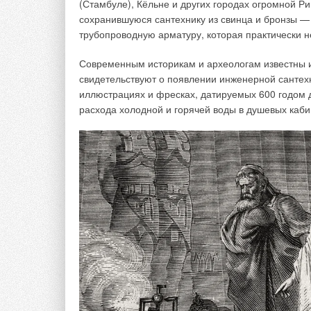
(Стамбуле), Кёльне и других городах огромной 
сохранившуюся сантехнику из свинца и бронзы — 
Ваше имя *
Ваш E-mail *
трубопроводную арматуру, которая практически н
Современным историкам и археологам известны и
свидетельствуют о появлении инженерной сантехн
Текст комментария
иллюстрациях и фресках, датируемых 600 годом д
расхода холодной и горячей воды в душевых каби