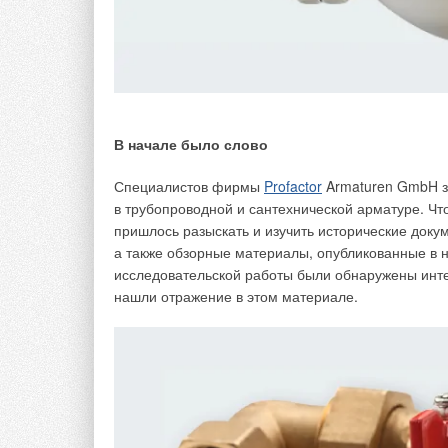
неприятные запахи. Картридж вынимается для бол
к канализационным трубам.
В начале было слово
Специалистов фирмы
Profactor
Armaturen GmbH з
в трубопроводной и сантехнической арматуре. Что
пришлось разыскать и изучить исторические доку
а также обзорные материалы, опубликованные в н
исследовательской работы были обнаружены инте
нашли отражение в этом материале.
SLIM+ — умное и рациональное решение
SLIM+ способствует сохранению природных ресурс
использования химических средств. Компактный р
пластика при его производстве по сравнению с 