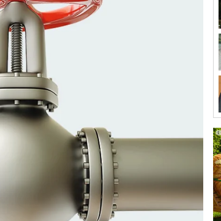
а во всех конфигурациях
вливать его даже на низкие душевые поддоны. Сифон
я чему его можно установить в любых конфигурациях для
ией отсутствия протечек
ет абсолютную герметичность под душевым поддоном.
и винта из нержавеющей стали и латунные втулки
истики и надёжное винтовое соединение с душевым
ичности установки.
нешней прокладкой облегчает вынимание и обратное
екать отдельно, что позволяет адаптировать частоту
, при этом мембрана остаётся на месте и блокирует