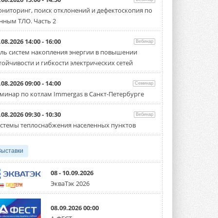
«Русклимат» укрепляет
ниторинг, поиск отклонений и дефектоскопия по
партнёрство за Уралом
нным ТЛО. Часть 2
Президент Омского землячества в
Москве Михаил Тимошенко посетил
Омск с трёхдневным рабочим визитом ...
.08.2026 14:00 - 16:00
Вебинар
31 ИЮЛЯ 2026
ль систем накопления энергии в повышении
тойчивости и гибкости электрических сетей
Carrier модернизирует
флагманский чиллер AquaEdge
19XR
.08.2026 09:00 - 14:00
Семинар
Чиллер получил новую версию,
минар по котлам Immergas в Санкт-Петербурге
работающую на хладагенте R1234ze ...
31 ИЮЛЯ 2026
.08.2026 09:30 - 10:30
Вебинар
Mitsubishi расширяет
стемы теплоснабжения населенных пунктов
направление систем
охлаждения для ЦОД
Mitsubishi Electric создаёт в США новую
компанию MEHITS US Inc. ...
Выставки
31 ИЮЛЯ 2026
08 - 10.09.2026
США запретили использование
ЭкваТэк 2026
иностранных инверторов
28 июля 2026 года Федеральная
комиссия по связи США (FCC) обновила
08.09.2026 00:00
свой специальный перечень Covered ...
31 ИЮЛЯ 2026