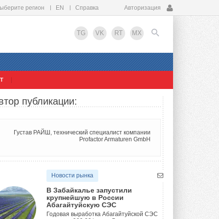
ыберите регион
EN
Справка
Авторизация
TG
VK
RT
MX
Т
EN
втор публикации:
Густав РАЙШ, технический специалист компании
Profactor Armaturen GmbH
Новости рынка
В Забайкалье запустили
крупнейшую в России
Абагайтуйскую СЭС
Годовая выработка Абагайтуйской СЭС