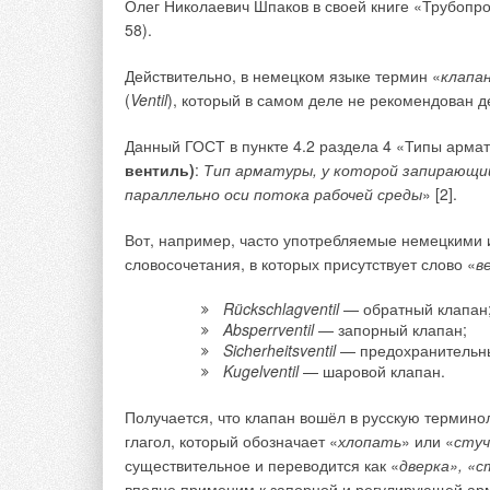
Олег Николаевич Шпаков в своей книге «Трубопров
58).
Действительно, в немецком языке термин «
клапа
(
Ventil
), который в самом деле не рекомендован 
Данный ГОСТ в пункте 4.2 раздела 4 «Типы арма
вентиль)
:
Тип арматуры, у которой запирающ
параллельно оси потока рабочей среды
» [2].
Вот, например, часто употребляемые немецкими
WIRQUIN — это инновационная семейная межд
словосочетания, в которых присутствует слово «
в
в области сантехники и водоснабжения. Наша
потребности клиентов и создаём инновацион
Rückschlagventil
— обратный клапан
Absperrventil
— запорный клапан;
потребителей проще и помогают профессиона
Sicherheitsventil
— предохранительн
стремимся к повышению уровня комфорта и ги
Kugelventil
— шаровой клапан.
на окружающую среду. Мы предлагаем умные 
Получается, что клапан вошёл в русскую терминол
глагол, который обозначает «
хлопать
» или «
сту
→
Читайте по теме:
Wirquin: инно
существительное и переводится как «
дверка», «с
ЖУРНАЛ СОК ИЮ
→
вполне применим к запорной и регулирующей арм
Одиннадцать л