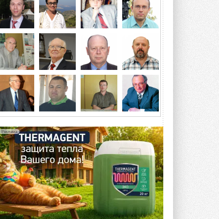
конструкцию двухисточникового ...
5 АВГУСТА 2026
21-й ежегодный форум
«ЦОД-2026»
Мероприятие пройдет 2-3 сентября в
отеле Radisson Slavyanskaya. Форум
посетит более двух тысяч участников ...
5 АВГУСТА 2026
Китайская Shenling представила
линейку тепловых насосов
«воздух-вода» на R290
Серия ThermaX R290 All-In-One
включает три модели ...
Реклама
4 АВГУСТА 2026
Тепловые насосы в связке с
солнечной генерацией и
накопителем снижают
потребление на 60%
Исследователи из Италии установили ...
4 АВГУСТА 2026
«РУСКЛИМАТ Fest 2026» в Уфе