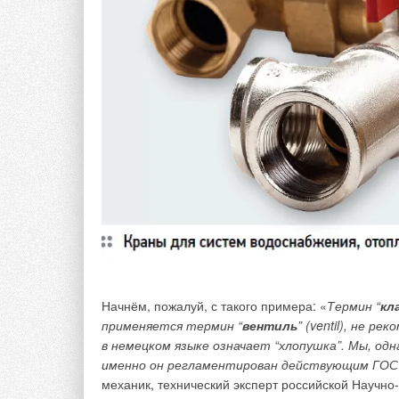
во Франции на пресс-форме нового поколения, ко
упакован в небольшую перерабатываемую картон
SLIM+ запатентован, его конструкция и дизайн за
во Франции.
Начнём, пожалуй, с такого примера: «
Термин “
кл
применяется термин “
вентиль
” (ventil), не р
в немецком языке означает “хлопушка”. Мы, од
именно он регламентирован действующим ГОС
механик, технический эксперт российской Науч