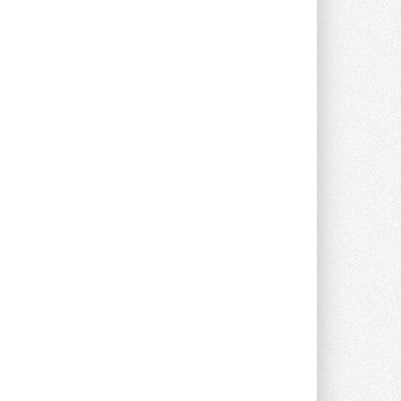
Данные получены в ходе очередного
опроса Daikin о восприятии жары ...
28 ИЮЛЯ 2026
CDU производства LG прошёл
валидацию NVIDIA для ИИ-дата-
центров
Компания становится официальным
партнёром NVIDIA по системам ...
28 ИЮЛЯ 2026
В Великобритании предлагают
сделать кондиционирование
обязательным для новостроек
Либеральные демократы внесли
предложение оснащать все новые ...
1
28 ИЮЛЯ 2026
В Подмосковье запустят
производство холодильной
техники и теплообменного
оборудования
Проект реализует компания «ВЕЗА» ...
28 ИЮЛЯ 2026
Ридан объявил о старте продаж