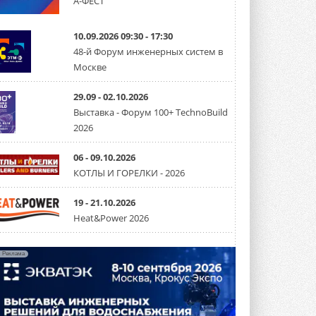
А-ФЕСТ
Уже через месяц в России
можно будет устанавливать
10.09.2026 09:30 - 17:30
солнечные панели в МКД
48-й Форум инженерных систем в
С 1 сентября снимается запрет на
Москве
микрогенерацию в многоквартирных ...
30 ИЮЛЯ 2026
29.09 - 02.10.2026
Канальные вентиляторы с ЕС-
Выставка - Форум 100+ TechnoBuild
двигателями Sysimple TRS EC
2026
Poti
Новинка от Системэйр —
прямоугольный канальный ...
06 - 09.10.2026
30 ИЮЛЯ 2026
КОТЛЫ И ГОРЕЛКИ - 2026
Краска для окон: как выбрать
состав, который не
19 - 21.10.2026
растрескается после первой
Heat&Power 2026
зимы
Частые вопросы о краске для окон ...
30 ИЮЛЯ 2026
Реклама
СИЭНПИ РУС представила
новую серию консольных
насосов NM
Усовершенствованная гидравлика