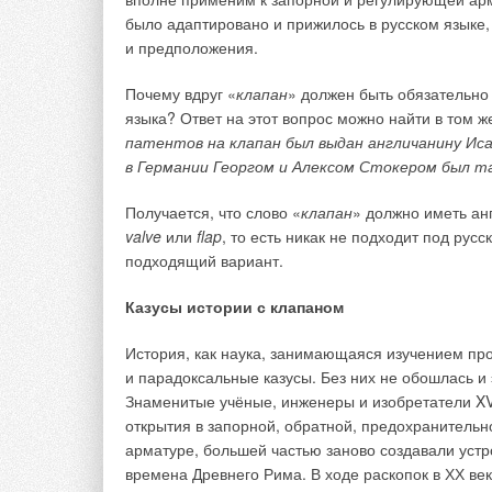
переизобрете
было адаптировано и прижилось в русском языке,
ЖУРНАЛ СОК АВ
→
и предположения.
Как улучшить 
ЖУРНАЛ СОК АВ
→
Быстрозакрыв
Почему вдруг «
клапан
» должен быть обязательно 
смывных бачко
языка? Ответ на этот вопрос можно найти в том же
ЖУРНАЛ СОК ИЮ
→
Безремонтная
патентов на клапан был выдан англичанину Иса
ЖУРНАЛ СОК МА
в Германии Георгом и Алексом Стокером был т
Получается, что слово «
клапан
» должно иметь ан
valve
или
flap
, то есть никак не подходит под русс
подходящий вариант.
Комментарии
Казусы истории с клапаном
Dmitry
История, как наука, занимающаяся изучением пр
Интересная информация
и парадоксальные казусы. Без них не обошлась и
Знаменитые учёные, инженеры и изобретатели XVI
открытия в запорной, обратной, предохранитель
арматуре, большей частью заново создавали устр
времена Древнего Рима. В ходе раскопок в ХХ ве
Добавить комментарий