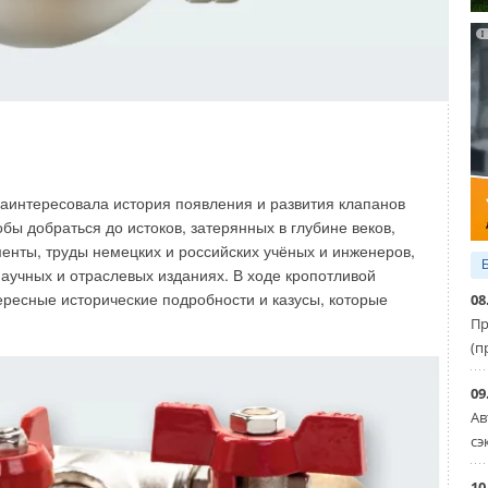
ее глубокой прочистки и прямого доступа
аинтересовала история появления и развития клапанов
бы добраться до истоков, затерянных в глубине веков,
менты, труды немецких и российских учёных и инженеров,
аучных и отраслевых изданиях. В ходе кропотливой
ресные исторические подробности и казусы, которые
08
Пр
(п
09
ов, нейтрализуя риск протечек и поощряя чистку без
Ав
азмер сифона позволяет использовать на 3
0
% меньше
сэ
первым поколением сифона SLIM. SLIM+ производится
10