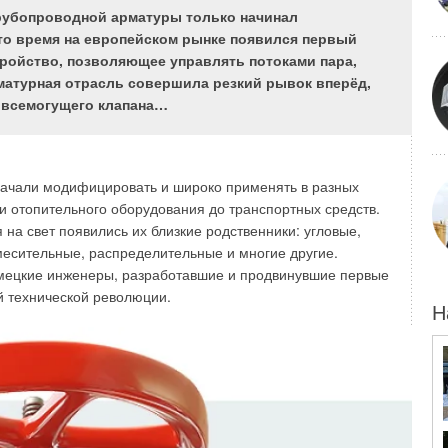
ны:
новое поколение мембраны
трубопроводной арматуры только начинал
то время на европейском рынке появился первый
вором позволил
WIRQUIN
разработать новое поколение
ройство, позволяющее управлять потоками пара,
ейтрализует неприятные запахи. Благодаря технологии
рматурная отрасль совершила резкий рывок вперёд,
ое сифонирование, появление неприятных запахов
 всемогущего клапана…
 вентиляции труб. Комфорт и гигиена потребителю
 начали модифицировать и широко применять в разных
и отопительного оборудования до транспортных средств.
на свет появились их близкие родственники: угловые,
есительные, распределительные и многие другие.
емецкие инженеры, разработавшие и продвинувшие первые
й технической революции.
Н