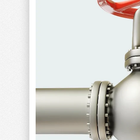
Сверхкомпактный: быстрая и лёгкая установк
Высота SLIM+ всего 40 мм, что позволяет устана
компактен и в двух других измерениях, благодар
экономии времени.
Сверхнадёжный: надёжная установка с гарант
Интегрированная в корпус прокладка обеспечива
Фиксирующая пластина из нержавеющей стали, тр
гарантируют высокие эксплуатационные характер
поддоном. SLIM+ — это обещание 10
0
%-й гермет
Сверхчистый: лёгкая прочистка сверху
Съёмный картридж с интегрированной в корпус в
введение мембраны. Фильтр для волос можно извл
прочистки в зависимости от потребностей каждого