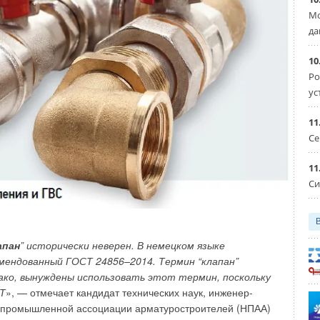
торая потребляет на 5
0
% меньше электроэнергии. Сифон
ную коробку.
Мо
да
регистрированы, он имеет гарантию 10 лет и сделан
10
Ро
ус
11
Се
11
Си
апан
” исторически неверен. В немецком языке
екомендованный ГОСТ 24856–2014. Термин “клапан”
нако, вынуждены использовать этот термин, поскольку
Т
», — отмечает кандидат технических наук, инженер-
но-промышленной ассоциации арматуростроителей (НПАА)