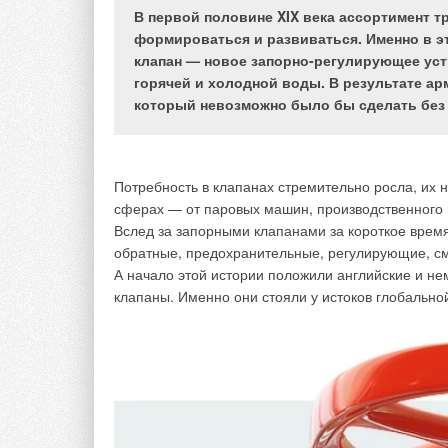
WIRQUIN создал технологию «умной» мембра
В первой половине XIX века ассортимент 
формироваться и развиваться. Именно в э
14-летний опыт в создании сифонов с сухим зат
клапан — новое запорно-регулирующее уст
запатентованной мембраны, которая прекрасно н
горячей и холодной воды. В результате а
«умной» мембраны, SLIM+ предотвращает обратн
который невозможно было бы сделать без
и шума, поскольку он способствует естественной
гарантированы!
Потребность в клапанах стремительно росла, их
сферах — от паровых машин, производственного 
Вслед за запорными клапанами за короткое время 
обратные, предохранительные, регулирующие, см
А начало этой истории положили английские и н
клапаны. Именно они стояли у истоков глобально