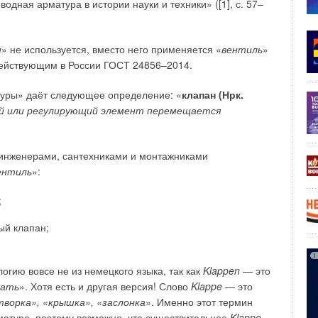
одная арматура в истории науки и техники» ([1], с. 57–
н
» не используется, вместо него применяется «
вентиль
»
действующим в России ГОСТ 24856–2014.
туры» даёт следующее определение: «
клапан (Нрк.
ий или регулирующий элемент перемещается
 инженерами, сантехниками и монтажниками
ународная группа с более чем 40-летним опытом
ентиль
»:
 сила заключается в том, что мы предвосхищаем
ные решения, которые делают жизнь конечных
;
лам и монтажникам работать эффективнее. Мы
ый клапан;
гиены, а также к ограничению воздействия
и рациональные решения для лучшей жизни!
огию вовсе не из немецкого языка, так как
Klappen
— это
чать
». Хотя есть и другая версия! Слово
Klappe
— это
вационные продукты и надёжное российское производство
творка», «крышка», «заслонка
». Именно этот термин
НЬ 2023
атуре, поэтому возможно, что существительное
Klappe
ет спустя: как изменился проект Билла Гейтса по