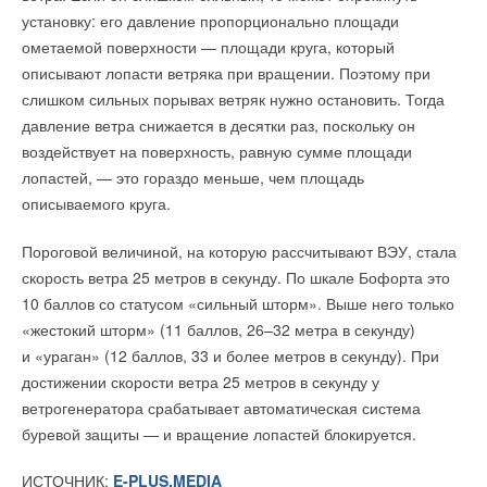
инвесторов, либо целевого фонда, которое бы за счет
Ваш E-mail *
установку: его давление пропорционально площади
объединения таких проектов в портфели, могло прежде
ометаемой поверхности — площади круга, который
всего эффективно разрабатывать проектную
описывают лопасти ветряка при вращении. Поэтому при
документацию, готовить и проводить соответствующие
Текст комментария
слишком сильных порывах ветряк нужно остановить. Тогда
изыскания, как и предлагало КРДВ
».
давление ветра снижается в десятки раз, поскольку он
воздействует на поверхность, равную сумме площади
Вячеслав Мартынов
, менеджер по развитию бизнеса
лопастей, — это гораздо меньше, чем площадь
«Агг.еко Евразия», поделился примерами реализации
описываемого круга.
проектов распределенной генерации. «
Ключевые проблемы,
которые мы как соинвесторы в какой-то мере решаем —
Пороговой величиной, на которую рассчитывают ВЭУ, стала
это энергоснабжение в случаях, когда отсутствует
скорость ветра 25 метров в секунду. По шкале Бофорта это
генерация полностью: удаленные поселки, удаленные
10 баллов со статусом «сильный шторм». Выше него только
месторождения, удаленные ГОКи в том числе, — там, где
«жестокий шторм» (11 баллов, 26–32 метра в секунду)
нет других источников электроэнергии, либо
и «ураган» (12 баллов, 33 и более метров в секунду). При
запланировано строительство сети, но через несколько
достижении скорости ветра 25 метров в секунду у
лет
». Бизнес модель компании предусматривает сдачу
ветрогенератора срабатывает автоматическая система
энергетического оборудования в аренду или предоставления
буревой защиты — и вращение лопастей блокируется.
услуги энергоснабжения под ключ. Мобильные решения
«Агг.еко Евразия» подходят и для задач резервирования
ИСТОЧНИК:
E-PLUS.MEDIA