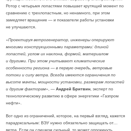
твердотельные аккумуляторы
Ротор с четырьмя лопастями повышает крутящий момент по
НОВОСТИ СОК 26 МАРТА 2026
Добавить комментарий
Уведомления отключены
→
сравнению с трехлопастным, но ненамного, при этом
«Флэш-зарядка» электромобилей мощностью 1,5 МВт
уже на рынке
Комментарии
Ваше имя *
замедляет вращение — и показатели работы установки
НОВОСТИ СОК 11 МАРТА 2026
не улучшаются.
В этой теме еще нет комментариев
Ваш E-mail *
«
Проектируя ветрогенератор, инженеры оперируют
многими конструкционными параметрами: длиной
Добавить комментарий
лопастей, углом их наклона, формой, материалом
Уведомления отключены
Текст комментария
и другими. При этом учитывают климатические
Ваше имя *
особенности региона — в первую очередь, ветровые
Комментарии
Алексей Жихарев
, директор Ассоциации развития
потоки и силу ветра. Всегда имеются ограничения по
возобновляемой энергетики заострил внимание на том, что
высоте мачты, мощности установки, размерам лопастей
В этой теме еще нет комментариев
развитие распределенной энергетики в Арктике крайне
Ваш E-mail *
и другим факторам
», —
Андрей Бритвин
, эксперт по
медленно по следующим причинам: «
Размер самих
технологическому развитию в сфере энергетики «Газпром
проектов настолько мал, что мы не может привлечь
Добавить комментарий
нефти».
системного комплексного инвестора — это неинтересно
Текст комментария
ни для банковского сектора, ни для крупных
Ваше имя *
Вот одно из ограничений, которое, на первый взгляд, кажется
инвестиционных компаний. Необходимо формирование
парадоксальным: ВЭУ нужно обязательно защищать от…
либо в рамках института развития консорциума
ветра. Если он слишком сильный, то может опрокинуть