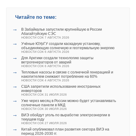
мощности критической инфраструктуры и повышения
энергетической безопасности без капитальных затрат.
Читайте по теме:
Алексей Кремер
, генеральный директор ЭНЭЛТ поделился
→
В Забайкалье запустили крупнейшую в России
опытом расшивки узких мест. «
Здесь много говорилось о
Абагайтуйскую СЭС
том, каким образом выстроить систему работы по
НОВОСТИ СОК 7 АВГУСТА 2026
→
Учёные ЮУрГУ создали каскадную установку,
модернизации локальной генерации. Мне кажется, мы
объединяющую солнечную и геотермальную энергию
нашли этот путь. Этот путь на стыке энергосервиса
НОВОСТИ СОК 6 АВГУСТА 2026
→
Для Арктики создали технологию защиты
и грамотных технических решений. Мы нашли компании,
ветрогенераторов от аварий
нашли банки, которые нас поддержали, и сейчас очень
НОВОСТИ СОК 6 АВГУСТА 2026
→
Тепловые насосы в связке с солнечной генерацией и
быстро будем реализовывать этот проект. В этом году
накопителем снижают потребление на 60%
уже строим 11 автономных гибридных энергокомплексов.
НОВОСТИ СОК 4 АВГУСТА 2026
→
США запретили использование иностранных
Также совместно с «РусГидро» будем реализовывать
инверторов
НОВОСТИ СОК 31 ИЮЛЯ 2026
проект о серийном производстве автономных гибридных
→
Уже через месяц в России можно будет устанавливать
энергокомплексов. Фактически мы две вещи объединим:
солнечные панели в МКД
НОВОСТИ СОК 30 ИЮЛЯ 2026
финансирование есть, и делаем серийным эффективное
→
ВИЭ обойдут уголь по выработке электроэнергии в
оборудование
».
текущем году
НОВОСТИ СОК 27 ИЮЛЯ 2026
→
Китай опубликовал план развития сектора ВИЭ на
Евгений Соломеин
поделился опытом реализации
период 2026-2030 гг.