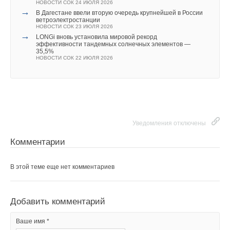
масштабного проекта энергообеспечения ГОК для
НОВОСТИ СОК 24 ИЮЛЯ 2026
→
В Дагестане ввели вторую очередь крупнейшей в России
Малмыжского месторождения в Хабаровском крае на базе
ветроэлектростанции
НОВОСТИ СОК 23 ИЮЛЯ 2026
различных источников электро- и теплоснабжения на 1000
→
LONGi вновь установила мировой рекорд
мегаватт. Проект привлечёт в регион капитал, обеспечит
эффективности тандемных солнечных элементов —
35,5%
строительство инфраструктуры, развитие всех слоев
НОВОСТИ СОК 22 ИЮЛЯ 2026
экономики. Всего на новом предприятии будет создано
около 2500 рабочих мест.
Уведомления отключены
Комментарии
В этой теме еще нет комментариев
Добавить комментарий
Ваше имя *