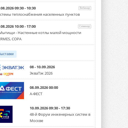
производительностью от 22,4 до 56 кВт.
Суммарная длина трубопроводов ...
.08.2026 09:30 - 10:30
Вебинар
3 АВГУСТА 2026
стемы теплоснабжения населенных пунктов
«СиСофт Девелопмент» подвел
.08.2026 10:00 - 17:00
итоги конкурса студенческих
Семинар
проектов «ТИМ-лидеры 2026»
 Мытищи - Настенные котлы малой мощности
Новый сезон конкурса «ТИМ-лидеры»
RMES, COPA
стартует уже в сентябре 2026 года ...
3 АВГУСТА 2026
Выставки
«Русклимат» укрепляет
партнёрство за Уралом
Президент Омского землячества в
08 - 10.09.2026
Москве Михаил Тимошенко посетил
ЭкваТэк 2026
Омск с трёхдневным рабочим визитом ...
31 ИЮЛЯ 2026
08.09.2026 00:00
Carrier модернизирует
А-ФЕСТ
флагманский чиллер AquaEdge
19XR
Чиллер получил новую версию,
10.09.2026 09:30 - 17:30
работающую на хладагенте R1234ze ...
31 ИЮЛЯ 2026
48-й Форум инженерных систем в
Москве
Mitsubishi расширяет