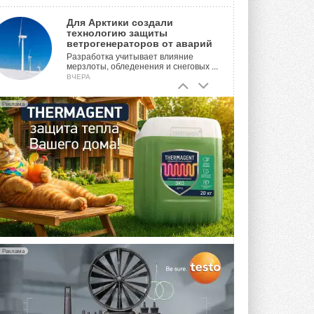
Для Арктики создали
технологию защиты
ветрогенераторов от аварий
Разработка учитывает влияние
мерзлоты, обледенения и снеговых ...
ВЧЕРА
Гибридный тепловой насос PV/T
Реклама
с одним общим испарителем
Исследователи предложили
конструкцию двухисточникового ...
ВЧЕРА
21-й ежегодный форум
«ЦОД-2026»
Мероприятие пройдет 2-3 сентября в
отеле Radisson Slavyanskaya. Форум
посетит более двух тысяч участников ...
5 АВГУСТА 2026
Реклама
Китайская Shenling представила
линейку тепловых насосов
«воздух-вода» на R290
Серия ThermaX R290 All-In-One
включает три модели ...