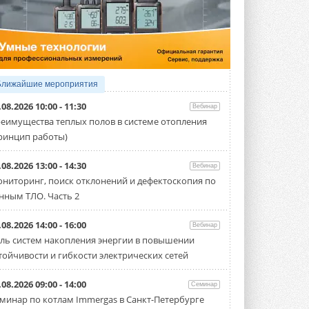
4 АВГУСТА 2026
Тепловые насосы в связке с
солнечной генерацией и
накопителем снижают
потребление на 60%
Исследователи из Италии установили ...
Ближайшие мероприятия
4 АВГУСТА 2026
.08.2026 10:00 - 11:30
Вебинар
«РУСКЛИМАТ Fest 2026» в Уфе
еимущества теплых полов в системе отопления
собрал свыше 700 профи
ринцип работы)
климатической отрасли
Организатором выступил торгово-
производственный холдинг ...
.08.2026 13:00 - 14:30
Вебинар
3 АВГУСТА 2026
ниторинг, поиск отклонений и дефектоскопия по
нным ТЛО. Часть 2
«Датарк» испытал модульный
ЦОД с плотностью 54 кВт на
стойку
.08.2026 14:00 - 16:00
Вебинар
Испытания прошли на собственной
ль систем накопления энергии в повышении
производственной площадке и были ...
тойчивости и гибкости электрических сетей
3 АВГУСТА 2026
Samsung выпускает VRF-
.08.2026 09:00 - 14:00
Семинар
систему DVM на R32
минар по котлам Immergas в Санкт-Петербурге
Линейка включает семь типоразмеров