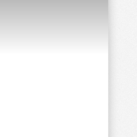
Краска для окон: как выбрать
состав, который не
растрескается после первой
зимы
Частые вопросы о краске для окон ...
30 ИЮЛЯ 2026
СИЭНПИ РУС представила
новую серию консольных
насосов NM
Усовершенствованная гидравлика
помогает снизить энергопотребление ...
30 ИЮЛЯ 2026
Группа «Теплолюкс» открыла
новую производственную
площадку
Открытие нового завода состоялось
сегодня в Мытищах ...
29 ИЮЛЯ 2026
Stiebel Eltron — спонсирует
международные соревнования
25 спортсменов, выступающих в
прыжках с трамплина и лыжном
двоеборье на международных ...
29 ИЮЛЯ 2026