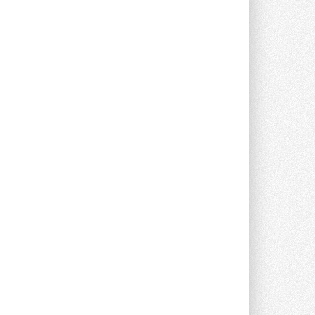
Новый фирменный магазин
Midea открылся в Сургуте
Компания «Даичи» совместно с
партнером «Энердрим» открыла новый
фирменный магазин Midea в Сургуте ...
29 ИЮЛЯ 2026
Токио — лидер по
интенсивности использования
кондиционеров
Данные получены в ходе очередного
опроса Daikin о восприятии жары ...
28 ИЮЛЯ 2026
CDU производства LG прошёл
валидацию NVIDIA для ИИ-дата-
центров
Компания становится официальным
партнёром NVIDIA по системам ...
28 ИЮЛЯ 2026
В Великобритании предлагают
сделать кондиционирование
обязательным для новостроек
Либеральные демократы внесли