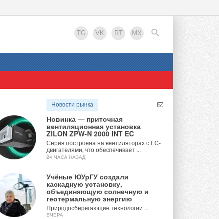
TG
VK
RT
MX
EN
Новости рынка
Новинка — приточная
вентиляционная установка
ZILON ZPW-N 2000 INT EC
Серия построена на вентиляторах с EC-
двигателями, что обеспечивает ...
24 ЧАСА НАЗАД
Учёные ЮУрГУ создали
каскадную установку,
объединяющую солнечную и
геотермальную энергию
Природосберегающие технологии ...
ВЧЕРА