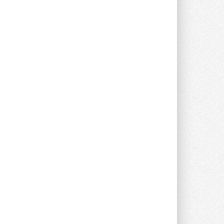
предложение оснащать все новые ...
1
28 ИЮЛЯ 2026
В Подмосковье запустят
производство холодильной
техники и теплообменного
оборудования
Проект реализует компания «ВЕЗА» ...
28 ИЮЛЯ 2026
Ридан объявил о старте продаж
автоматического
балансировочного клапана
Клапан APT‑R3 производится на заводе
в Лешково (Московская область) ...
27 ИЮЛЯ 2026
Шумоглушители собственного
производства от компании
TURKOV
Новая линейка пластинчатых
прямоугольных шумоглушителей ...
27 ИЮЛЯ 2026
Aquatherm Almaty 2026:
ключевая платформа для
развития инженерных систем