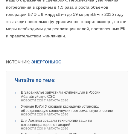
Краснодара
мира стать водно-безопасными.
потребления в среднем в 1,5 раза и роста объемов
ЖУРНАЛ СОК АПРЕЛЬ 2026
→
Китайские производители анонсируют всё новые
генерации ВИЭ с 8 млрд кВт•ч до 59 млрд кВт•ч к 2035 году
твердотельные аккумуляторы
Добавить комментарий
«выглядит несколько футуристично», говорит эксперт, но эти
НОВОСТИ СОК 26 МАРТА 2026
→
«Флэш-зарядка» электромобилей мощностью 1,5 МВт
меры необходимы для реализации целей, поставленных ЕК
Ваше имя *
Читайте по теме:
уже на рынке
и правительством Финляндии.
НОВОСТИ СОК 11 МАРТА 2026
→
Как выбрать подходящий режим управления скоростью
насоса в системах отопления
Ваш E-mail *
ЖУРНАЛ СОК СЕНТЯБРЬ 2022
→
Сочи водоканал и Xylem подписали соглашение о
ИСТОЧНИК:
ЭНЕРГОНЬЮС
сотрудничестве
НОВОСТИ СОК 9 ФЕВРАЛЯ 2022
→
Компания Xylem запустила новое решение для
Текст комментария
Уведомления отключены
мониторинга состояния насоса — optimyze™
НОВОСТИ СОК 27 ЯНВАРЯ 2022
Читайте по теме:
Комментарии
→
Открытие нового офиса компании Xylem в Новосибирске
НОВОСТИ СОК 21 ЯНВАРЯ 2022
→
В Забайкалье запустили крупнейшую в России
→
Xylem в партнерстве с ЮНИСЕФ обеспечат доступ к
Абагайтуйскую СЭС
В этой теме еще нет комментариев
чистой воде для 3,4 млн детей в Индии
НОВОСТИ СОК 7 АВГУСТА 2026
НОВОСТИ СОК 24 ДЕКАБРЯ 2021
→
Учёные ЮУрГУ создали каскадную установку,
→
Хакеры помогают бороться с последствиями опасных
объединяющую солнечную и геотермальную энергию
наводнений на хакатоне
НОВОСТИ СОК 6 АВГУСТА 2026
НОВОСТИ СОК 5 ОКТЯБРЯ 2021
Добавить комментарий
→
Для Арктики создали технологию защиты
→
Xylem расширяет гарантию до 5 лет на циркуляционные
ветрогенераторов от аварий
насосы Lowara
НОВОСТИ СОК 6 АВГУСТА 2026
Ваше имя *
НОВОСТИ СОК 1 ОКТЯБРЯ 2021
→