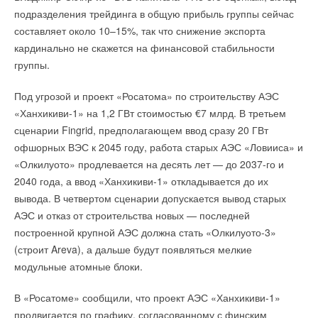
солнечные панели в МКД
подзаряжаться две машины (в испытаниях приняли участие
подразделения трейдинга в общую прибыль группы сейчас
НОВОСТИ СОК 30 ИЮЛЯ 2026
Схема № 48. CO2. Обвязка воздухоохладителя при насосной
ряду погружных насосов Flygt мощностью от 1,2 до 135 кВт.
два Renault Kangoo), которые едут по разным полосам.
→
ВИЭ обойдут уголь по выработке электроэнергии в
составляет около 10–15%, так что снижение экспорта
подаче
текущем году
НОВОСТИ СОК 27 ИЮЛЯ 2026
Особенности системы Flygt Pareo
кардинально не скажется на финансовой стабильности
→
Китай опубликовал план развития сектора ВИЭ на
Схема № 49. CO2. Малая бустерная холодильная машина
группы.
период 2026-2030 гг.
Идентификация режима работы насоса «на храпе»
НОВОСТИ СОК 24 ИЮЛЯ 2026
→
Автоматический контроль направления вращения
В Дагестане ввели вторую очередь крупнейшей в России
Под угрозой и проект «Росатома» по строительству АЭС
ветроэлектростанции
рабочего колеса
«Ханхикиви-1» на 1,2 ГВт стоимостью €7 млрд. В третьем
НОВОСТИ СОК 23 ИЮЛЯ 2026
Продвинутая защита двигателя (по току, от асимметрии
→
Каталог «Стандартные холодильные машины 2021»
LONGi вновь установила мировой рекорд
сценарии Fingrid, предполагающем ввод сразу 20 ГВт
фаз, от перегрева, по напряжению)
эффективности тандемных солнечных элементов —
Ведение журнала данных
офшорных ВЭС к 2045 году, работа старых АЭС «Ловииса» и
35,5%
НОВОСТИ СОК 22 ИЮЛЯ 2026
Возможность интеграции в существующую систему
«Олкилуото» продлевается на десять лет — до 2037-го и
→
Германия подключила более 1 ГВт морской
SCADA
ветроэнергетики за полгода
2040 года, а ввод «Ханхикиви-1» откладывается до их
Современные средства связи для контроля работы
Читайте по теме:
НОВОСТИ СОК 22 ИЮЛЯ 2026
вывода. В четвертом сценарии допускается вывод старых
насоса 24/7 из любой точки мира, в том числе через
→
приложение для смартфона
АЭС и отказ от строительства новых — последней
Danfoss построила жилую лабораторию с платиновой
сертификацией DGNB в Дании
построенной крупной АЭС должна стать «Олкилуото-3»
НОВОСТИ СОК 5 АВГУСТА 2025
Преимущества системы Flygt Pareo
→
Danfoss открыл масштабный научно-исследовательский
(строит Areva), а дальше будут появляться мелкие
центр в Китае
модульные атомные блоки.
НОВОСТИ СОК 22 МАЯ 2023
Снижение износа насоса на 7
0
%
→
Уведомления отключены
Новый статус компании «Данфосс» в России
Снижение стоимости жизненного цикла до 4
0
%
НОВОСТИ СОК 15 ИЮЛЯ 2022
В «Росатоме» сообщили, что проект АЭС «Ханхикиви-1»
Уменьшение стоимость обслуживания насосного
→
Комментарии
Danfoss переводит региональные центры на единый
оборудования
продвигается по графику, согласованному с финским
телефонный номер
ИСТОЧНИК: MOTOR.RU