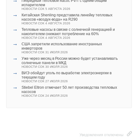
Гибридный тепловой насос PV/T с одним общим
→
Xylem Flygt Bibo Alpha
испарителем
НОВОСТИ СОК 28 ИЮНЯ 2021
НОВОСТИ СОК 5 АВГУСТА 2026
→
→
Компания Xylem представила новую серию
Китайская Shenling представила линейку тепловых
Ваш E-mail *
полупогружных многоступенчатых насосов Lowara серии
насосов «воздух-вода» на R290
e-SVI
НОВОСТИ СОК 4 АВГУСТА 2026
НОВОСТИ СОК 4 ИЮНЯ 2021
→
Тепловые насосы в связке с солнечной генерацией и
→
Xylem совместно с ЮНИСЕФ обеспечила предметами
накопителем снижают потребление на 60%
гигиены 100 школ в Таджикистане
НОВОСТИ СОК 4 АВГУСТА 2026
Текст комментария
НОВОСТИ СОК 22 АПРЕЛЯ 2021
→
США запретили использование иностранных
инверторов
НОВОСТИ СОК 31 ИЮЛЯ 2026
→
Уже через месяц в России можно будет устанавливать
солнечные панели в МКД
НОВОСТИ СОК 30 ИЮЛЯ 2026
→
ВИЭ обойдут уголь по выработке электроэнергии в
текущем году
Уведомления отключены
НОВОСТИ СОК 27 ИЮЛЯ 2026
→
Stiebel Eltron отмечает 50 лет производства тепловых
Комментарии
насосов
НОВОСТИ СОК 24 ИЮЛЯ 2026
В этой теме еще нет комментариев
Добавить комментарий
Уведомления отключены