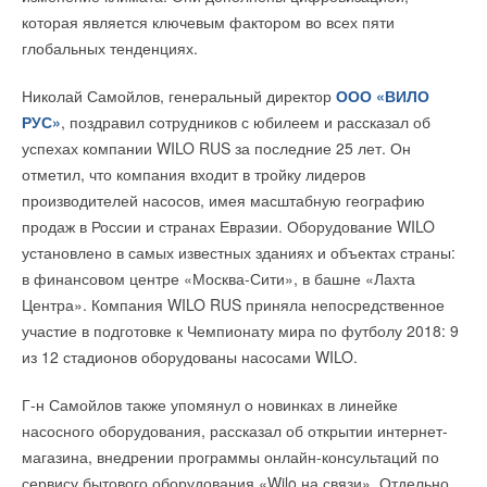
→
Заключена крупнейшая в мире сделка по поставке
которая является ключевым фактором во всех пяти
натрий-ионных батарей для СНЭ
НОВОСТИ СОК 4 МАЯ 2026
глобальных тенденциях.
→
Полигон для испытаний электротранспорта и ВИЭ
появится в Адыгее летом 2026г.
Николай Самойлов, генеральный директор
ООО «ВИЛО
НОВОСТИ СОК 17 АПРЕЛЯ 2026
→
Зарядная станция для электромобилей на солнечных
РУС»
, поздравил сотрудников с юбилеем и рассказал об
фотоэлектрических преобразователях в районе города
Краснодара
успехах компании WILO RUS за последние 25 лет. Он
ЖУРНАЛ СОК АПРЕЛЬ 2026
отметил, что компания входит в тройку лидеров
→
Китайские производители анонсируют всё новые
твердотельные аккумуляторы
производителей насосов, имея масштабную географию
НОВОСТИ СОК 26 МАРТА 2026
продаж в России и странах Евразии. Оборудование WILO
→
«Флэш-зарядка» электромобилей мощностью 1,5 МВт
уже на рынке
установлено в самых известных зданиях и объектах страны:
НОВОСТИ СОК 11 МАРТА 2026
в финансовом центре «Москва-Сити», в башне «Лахта
Центра». Компания WILO RUS приняла непосредственное
участие в подготовке к Чемпионату мира по футболу 2018: 9
из 12 стадионов оборудованы насосами WILO.
Уведомления отключены
Г-н Самойлов также упомянул о новинках в линейке
насосного оборудования, рассказал об открытии интернет-
Комментарии
магазина, внедрении программы онлайн-консультаций по
сервису бытового оборудования «Wilo на связи». Отдельно