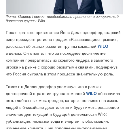
при которой учитывается только выручка от продаж
Ваше имя *
В этой теме еще нет комментариев
автомобилей, поможет концерну к 2023 году увеличить
операционную маржу с 4% до 8%.
Фото: Оливер Гермес, председатель правления и генеральный
директор группы Wilo.
Ваш E-mail *
Добавить комментарий
Денис Давыдов
После краткого приветствия Йенс Даллендоерфер, старший
Ваше имя *
вице-президент региона продаж «Развивающиеся рынки»,
рассказал об этапах развития группы компаний
WILO
Текст комментария
в целом. Он отметил, что за последнее десятилетие
Читайте по теме:
Ваш E-mail *
компания превратилась из скрытого лидера в заметного
→
Росатом запустит гигафабрику литий-ионных батарей
игрока на рынке с хорошо развитыми связями, подчеркнув,
для электроавтомобилей
НОВОСТИ СОК 14 ИЮЛЯ 2026
что Россия сыграла в этом процессе значительную роль.
→
В Германии каждый второй владелец отказывается от
Текст комментария
повторной покупки электромобиля
Также г-н Даллендоерфер упомянул, что в рамках
НОВОСТИ СОК 3 ИЮЛЯ 2026
→
Эксперты WEF: готовность стран к энергопереходу
долгосрочной стратегии группа компаний
WILO
обозначила
снизилась впервые за 10 лет
пять глобальных мегатрендов, которые повлияют на жизнь
НОВОСТИ СОК 25 ИЮНЯ 2026
→
В РФ испытали безопасные и энергоемкие аккумуляторы
людей в ближайшие десятилетия и будут иметь решающее
для электромобилей и БПЛА
НОВОСТИ СОК 19 ИЮНЯ 2026
значение для текущей и будущей деятельности Wilo:
→
Европа сможет покрыть до 78% потребностей в литии за
урбанизация, нехватка воды и энергии, глобализация,
счет собственной добычи
НОВОСТИ СОК 17 ИЮНЯ 2026
изменение климата. Они дополнены цифровизацией,