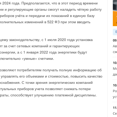
ное покрытие имеет сертификаты соответствия по
я 2024 года. Предполагается, что в этот период времени
 Американского международного общества по испытанию
ии и регулирующие органы смогут наладить чёткую работу
е является одной из крупнейших организаций по
риборов учёта и передачи их показаний в единую базу
тов в мире.
полнительных изменений в 522 ФЗ при этом вводить
НИЯ ООО «ТОРГОВЫЙ ДОМ АЛЬЯНС-ТРЕЙД»
ему законодательству, с 1 июля 2020 года установка
09
 наработок в области проектирования
ит за счет сетевых компаний и гарантирующих
Ав
 систем учёта воды, тепла и мотивация представителей
сэ
энергии, а с 1 января 2022 года энергетики будут
ций, вносящих наибольший вклад в развитие отрасли.
ключительно «умные» счетчики.
10
ать новых участников
Мо
позволяют потребителям получать полную информацию об
да
 управлять его объемами и стоимостью, повысить качество
я участником конкурса в электронном виде в формате
оснабжения. С точки зрения энергетических компаний
жна присутствовать принципиальная схема
10
туальных приборов учета позволяет снижать потери
оборудование. Для реализованных проектов желательно
Ро
раты, способствует улучшению платежной дисциплины.
ус
 что увеличивает количество начисляемых баллов. В
огреватели, тепловентиляторы
нимать участие только проекты, выполненные по одной или
11
циям:
Се