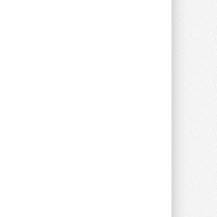
Группа «Теплолюкс» открыла
новую производственную
площадку
Открытие нового завода состоялось
сегодня в Мытищах ...
29 ИЮЛЯ 2026
Stiebel Eltron — спонсирует
международные соревнования
25 спортсменов, выступающих в
прыжках с трамплина и лыжном
двоеборье на международных ...
29 ИЮЛЯ 2026
Новый фирменный магазин
Midea открылся в Сургуте
Компания «Даичи» совместно с
партнером «Энердрим» открыла новый
фирменный магазин Midea в Сургуте ...
29 ИЮЛЯ 2026
Токио — лидер по
интенсивности использования
кондиционеров
Данные получены в ходе очередного