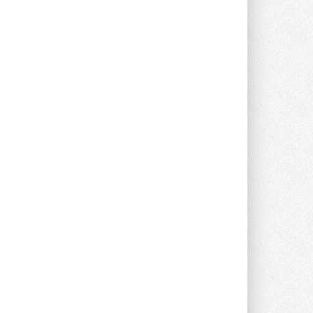
опроса Daikin о восприятии жары ...
28 ИЮЛЯ 2026
CDU производства LG прошёл
валидацию NVIDIA для ИИ-дата-
центров
Компания становится официальным
партнёром NVIDIA по системам ...
28 ИЮЛЯ 2026
В Великобритании предлагают
сделать кондиционирование
обязательным для новостроек
Либеральные демократы внесли
предложение оснащать все новые ...
1
28 ИЮЛЯ 2026
В Подмосковье запустят
производство холодильной
техники и теплообменного
оборудования
Проект реализует компания «ВЕЗА» ...
28 ИЮЛЯ 2026
Ридан объявил о старте продаж
автоматического
балансировочного клапана