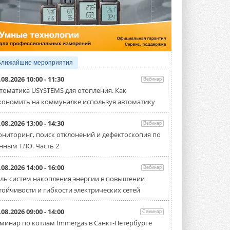
5 АВГУСТА 2026
21-й ежегодный форум
«ЦОД-2026»
Мероприятие пройдет 2-3 сентября в
отеле Radisson Slavyanskaya. Форум
посетит более двух тысяч участников ...
Ближайшие мероприятия
5 АВГУСТА 2026
.08.2026 10:00 - 11:30
Вебинар
Китайская Shenling представила
томатика USYSTEMS для отопления. Как
линейку тепловых насосов
кономить на коммуналке используя автоматику
«воздух-вода» на R290
Серия ThermaX R290 All-In-One
включает три модели ...
.08.2026 13:00 - 14:30
Вебинар
4 АВГУСТА 2026
ниторинг, поиск отклонений и дефектоскопия по
нным ТЛО. Часть 2
Тепловые насосы в связке с
солнечной генерацией и
накопителем снижают
.08.2026 14:00 - 16:00
Вебинар
потребление на 60%
ль систем накопления энергии в повышении
Исследователи из Италии установили ...
тойчивости и гибкости электрических сетей
4 АВГУСТА 2026
«РУСКЛИМАТ Fest 2026» в Уфе
.08.2026 09:00 - 14:00
Семинар
собрал свыше 700 профи
минар по котлам Immergas в Санкт-Петербурге
климатической отрасли