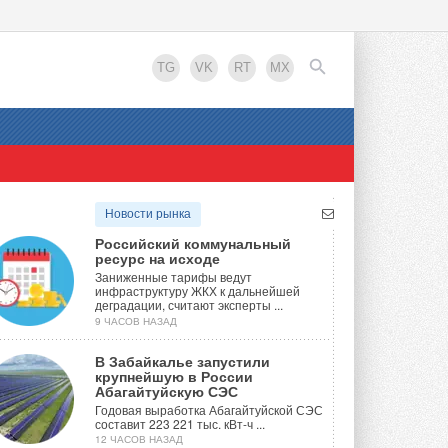
TG
VK
RT
MX
EN
Новости рынка
Российский коммунальный
ресурс на исходе
Заниженные тарифы ведут
инфраструктуру ЖКХ к дальнейшей
деградации, считают эксперты ...
9 ЧАСОВ НАЗАД
В Забайкалье запустили
крупнейшую в России
Абагайтуйскую СЭС
Годовая выработка Абагайтуйской СЭС
составит 223 221 тыс. кВт-ч ...
12 ЧАСОВ НАЗАД