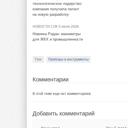
технологическое лидерство:
Комментарии
отопление;
компания получила патент
водоснабжение;
на новую разработку
коллекторные уз
В этой теме еще нет комментариев
слаботочная част
НОВОСТИ СОК 3 июля 2026
Для участия в конк
Новинка Ридан: манометры
Добавить комментарий
для ЖКХ и промышленности
kniazev@pulsarm.r
ИСТОЧНИК: НПП «
Ваше имя *
Ваш E-mail *
Тэги:
Приборы и инструменты
Тэги:
Арматура, фитинги
Приборы и инструменты
Текст комментария
Комментарии
Комментарии
В этой теме еще нет комментариев
В этой теме еще нет комментариев
Добавить комментарий
Добавить комментарий