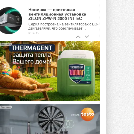
Новинка — приточная
вентиляционная установка
ZILON ZPW-N 2000 INT EC
Серия построена на вентиляторах с EC-
двигателями, что обеспечивает ...
ВЧЕРА
Учёные ЮУрГУ создали
Реклама
каскадную установку,
объединяющую солнечную и
геотермальную энергию
Природосберегающие технологии ...
ВЧЕРА
Для Арктики создали
технологию защиты
ветрогенераторов от аварий
Разработка учитывает влияние
мерзлоты, обледенения и снеговых ...
ВЧЕРА
Реклама
Гибридный тепловой насос PV/T
с одним общим испарителем
Исследователи предложили
конструкцию двухисточникового ...