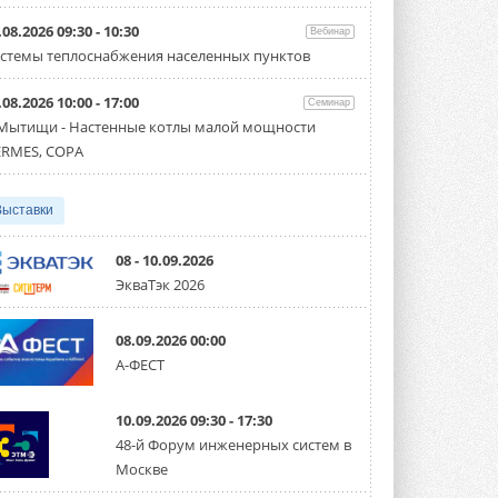
Организатором выступил торгово-
производственный холдинг ...
.08.2026 09:30 - 10:30
Вебинар
3 АВГУСТА 2026
стемы теплоснабжения населенных пунктов
«Датарк» испытал модульный
.08.2026 10:00 - 17:00
ЦОД с плотностью 54 кВт на
Семинар
стойку
 Мытищи - Настенные котлы малой мощности
Испытания прошли на собственной
RMES, COPA
производственной площадке и были ...
3 АВГУСТА 2026
Выставки
Samsung выпускает VRF-
систему DVM на R32
Линейка включает семь типоразмеров
08 - 10.09.2026
производительностью от 22,4 до 56 кВт.
ЭкваТэк 2026
Суммарная длина трубопроводов ...
3 АВГУСТА 2026
08.09.2026 00:00
«СиСофт Девелопмент» подвел
А-ФЕСТ
итоги конкурса студенческих
проектов «ТИМ-лидеры 2026»
Новый сезон конкурса «ТИМ-лидеры»
10.09.2026 09:30 - 17:30
стартует уже в сентябре 2026 года ...
3 АВГУСТА 2026
48-й Форум инженерных систем в
Москве
«Русклимат» укрепляет