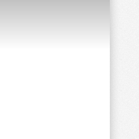
Уже через месяц в России
можно будет устанавливать
солнечные панели в МКД
С 1 сентября снимается запрет на
микрогенерацию в многоквартирных ...
30 ИЮЛЯ 2026
Канальные вентиляторы с ЕС-
двигателями Sysimple TRS EC
Poti
Новинка от Системэйр —
прямоугольный канальный ...
30 ИЮЛЯ 2026
Краска для окон: как выбрать
состав, который не
растрескается после первой
зимы
Частые вопросы о краске для окон ...
30 ИЮЛЯ 2026
СИЭНПИ РУС представила
новую серию консольных
насосов NM
Усовершенствованная гидравлика
помогает снизить энергопотребление ...
30 ИЮЛЯ 2026