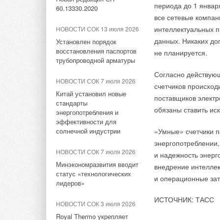
Используемое защит
BIMLIB
периода до 1 январ
Китайская Shenling
60.13330.2020
стандартам ASTM —
представила линейку
все сетевые компан
НОВОСТИ СОК 7 февраля
тепловых насосов «воздух-
материалов, которо
интеллектуальных п
НОВОСТИ СОК 13 июля 2026
2020
вода» на R290
разработке стандар
данных. Никаких до
Установлен порядок
Старт продаж обновленного
восстановления паспортов
не планируется.
тепловентилятора Techno
НОВОСТИ СОК 4 августа 2026
Цели конкурса
ИСТОЧНИК: КОМПА
трубопроводной арматуры
Тепловые насосы в связке с
Согласно действующ
НОВОСТИ СОК 4 февраля
солнечной генерацией и
Объединение лучших
НОВОСТИ СОК 7 июля 2026
2020
счетчиков происход
накопителем снижают
автоматизированных
Китай установил новые
Конвекторы Techno -
потребление на 60%
поставщиков электро
стандарты
проектных организа
европейский стандарт
обязаны ставить ис
энергопотребления и
качества.
НОВОСТИ СОК 3 августа 2026
эффективности для
Рады приветствов
«РУСКЛИМАТ Fest 2026» в
солнечной индустрии
«Умные» счетчики 
НОВОСТИ СОК 29 июля 2019
Уфе собрал свыше 700
энергопотреблении,
Проекты присылаютс
Techno продолжает
профи климатической
НОВОСТИ СОК 7 июля 2026
и надежность энерг
расширять производство
отрасли
PDF. В проекте дол
Минэкономразвития вводит
внедрение интеллек
и спецификация на 
статус «технологических
и операционные зат
ЖУРНАЛ СОК август 2026
предоставить фото,
лидеров»
Инверторные накопительные
Тэги:
ТД Альянс-Трейд
Бренд Techno
Электрооб
конкурсе могут при
ИСТОЧНИК: ТАСС
водонагреватели Royal
НОВОСТИ СОК 3 июля 2026
нескольким номина
Thermo: чем отличаются три
Royal Thermo укрепляет
серии