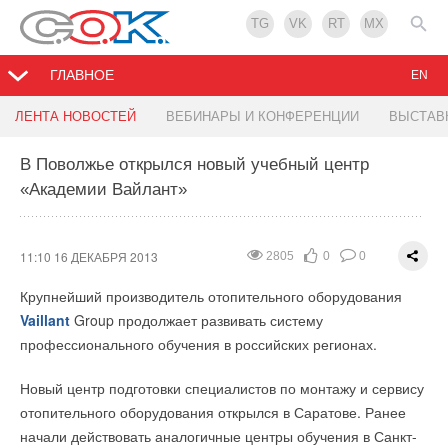
TG
VK
RT
MX
ГЛАВНОЕ
EN
Внесены изменения в правила определения
Гейзер стала лауреатом премии 'Компания года
Универсальный фильтр VT.386: новые
ЛЕНТА НОВОСТЕЙ
ВЕБИНАРЫ И КОНФЕРЕНЦИИ
ВЫСТАВ
энергетической эффективности
2013'
типоразмеры
В Поволжье открылся новый учебный центр
«Академии Вайлант»
10:23 16 ДЕКАБРЯ 2013
12:20 13 ДЕКАБРЯ 2013
10:42 13 ДЕКАБРЯ 2013
1056
1396
1989
0
0
0
0
1
0
Постановление от 9 декабря 2013 года №1129 вносит
11 декабря 2013 года состоялась церемония награждения
Ассортимент универсальных фильтров
VALTEC
VT.386
изменения в правила определения класса энергетической
лауреатов Национальной премии в области бизнеса
дополнен моделями диаметром ¾ и 1”.
11:10 16 ДЕКАБРЯ 2013
2805
0
0
эффективности многоквартирных домов.
"Компания года 2013" по версии компании РБК. Ежегодно
Основной отличительной особенностью фильтра
Крупнейший производитель отопительного оборудования
награды вручаются компаниям-лидерам в сфере
Документ разработан Минрегионом России в соответствии с
механической очистки VT.386 является то, что благодаря
Vaillant
Group продолжает развивать систему
промышленности, финансов и услуг. Мероприятие посетили
пунктом 8 плана мероприятий по совершенствованию
колбе, повернутой навстречу потоку, он пригоден для
профессионального обучения в российских регионах.
представители федеральных и региональных органов
государственного регулирования в области
установки на вертикальных участках трубопровода при
власти, руководители министерств и ведомств, первые лица
Новый центр подготовки специалистов по монтажу и сервису
энергосбережения и повышения энергетической
движении потока снизу-вверх.
коммерческих структур, деятели науки и культуры.
отопительного оборудования открылся в Саратове. Ранее
эффективности в Российской Федерации.
начали действовать аналогичные центры обучения в Санкт-
Компания Гейзер выбрана ведущим российским медиа