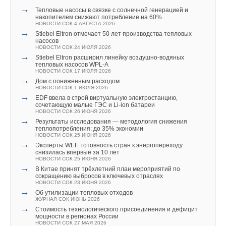
→
Тепловые насосы в связке с солнечной генерацией и
накопителем снижают потребление на 60%
НОВОСТИ СОК 4 АВГУСТА 2026
→
Stiebel Eltron отмечает 50 лет производства тепловых
насосов
НОВОСТИ СОК 24 ИЮЛЯ 2026
→
Stiebel Eltron расширил линейку воздушно-водяных
тепловых насосов WPL-A
НОВОСТИ СОК 17 ИЮЛЯ 2026
→
Дом с пониженным расходом
НОВОСТИ СОК 1 ИЮЛЯ 2026
→
EDF ввела в строй виртуальную электростанцию,
сочетающую малые ГЭС и Li-ion батареи
НОВОСТИ СОК 26 ИЮНЯ 2026
→
Результаты исследования — методология снижения
теплопотребления: до 35% экономии
НОВОСТИ СОК 25 ИЮНЯ 2026
→
Эксперты WEF: готовность стран к энергопереходу
снизилась впервые за 10 лет
НОВОСТИ СОК 25 ИЮНЯ 2026
→
В Китае принят трёхлетний план мероприятий по
сокращению выбросов в ключевых отраслях
НОВОСТИ СОК 23 ИЮНЯ 2026
→
Об утилизации тепловых отходов
ЖУРНАЛ СОК ИЮНЬ 2026
→
Стоимость технологического присоединения и дефицит
мощности в регионах России
НОВОСТИ СОК 27 МАЯ 2026