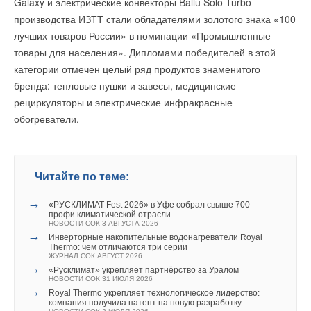
Galaxy и электрические конвекторы Ballu Solo Turbo
В этой теме еще нет комментариев
→
НОВОСТИ СОК 3 АВГУСТА 2026
За три года в РФ введено 5 ГВт генерирующих
производства ИЗТТ стали обладателями золотого знака «100
мощностей
В этой теме еще нет комментариев
НОВОСТИ СОК 4 АПРЕЛЯ 2024
лучших товаров России» в номинации «Промышленные
→
Подмосковное ЖКХ не выдержало рождественских
товары для населения». Дипломами победителей в этой
Добавить комментарий
морозов
НОВОСТИ СОК 10 ЯНВАРЯ 2024
категории отмечен целый ряд продуктов знаменитого
Добавить комментарий
Ваше имя *
бренда: тепловые пушки и завесы, медицинские
Ваше имя *
Уведомления отключены
рециркуляторы и электрические инфракрасные
обогреватели.
Комментарии
Ваш E-mail *
Ваш E-mail *
Уведомления отключены
В этой теме еще нет комментариев
Комментарии
Читайте по теме:
Текст комментария
Текст комментария
Добавить комментарий
→
«РУСКЛИМАТ Fest 2026» в Уфе собрал свыше 700
В этой теме еще нет комментариев
профи климатической отрасли
НОВОСТИ СОК 3 АВГУСТА 2026
Ваше имя *
→
Инверторные накопительные водонагреватели Royal
Thermo: чем отличаются три серии
Добавить комментарий
ЖУРНАЛ СОК АВГУСТ 2026
→
«Русклимат» укрепляет партнёрство за Уралом
Ваш E-mail *
НОВОСТИ СОК 31 ИЮЛЯ 2026
Ваше имя *
→
Royal Thermo укрепляет технологическое лидерство:
компания получила патент на новую разработку