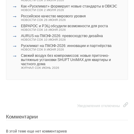
НОВОСТИ СОК 3 ИЮЛЯ 2026
→
Как «Русклимат» формирует новые стандарты в ОВКЭС
Текст комментария
Ваш E-mail *
НОВОСТИ СОК 2 ИЮЛЯ 2026
→
Российское качество мирового уровня
НОВОСТИ СОК 26 ИЮНЯ 2026
→
ЕВРАРОС и РЭЦ обсудили возможности для роста
Текст комментария
НОВОСТИ СОК 16 ИЮНЯ 2026
→
AURUS на ПМЭФ-2026: превосходство дизайна
НОВОСТИ СОК 10 ИЮНЯ 2026
→
Русклимат на ПМЭФ-2026: инновации и партнёрства
НОВОСТИ СОК 9 ИЮНЯ 2026
→
Свежий воздух без компромиссов: новые приточно-
вытяжные установки SHUFT UniMAX для квартиры и
частного дома
ЖУРНАЛ СОК ИЮНЬ 2026
Уведомления отключены
Комментарии
В этой теме еще нет комментариев