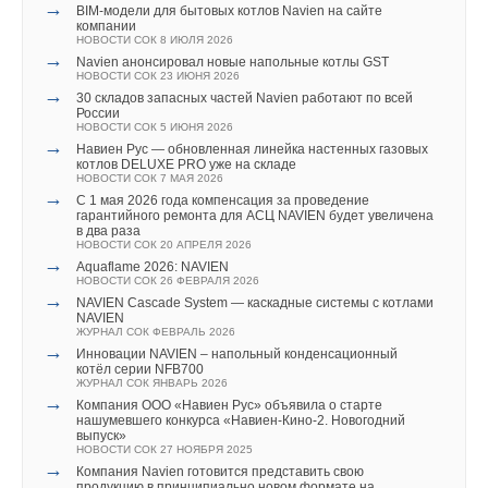
→
→
Германия подключила более 1 ГВт морской
BIM-модели для бытовых котлов Navien на сайте
ветроэнергетики за полгода
компании
Текст комментария
НОВОСТИ СОК 22 ИЮЛЯ 2026
НОВОСТИ СОК 8 ИЮЛЯ 2026
→
​​​​​​​Navien анонсировал новые напольные котлы GST
НОВОСТИ СОК 23 ИЮНЯ 2026
→
30 складов запасных частей Navien работают по всей
России
НОВОСТИ СОК 5 ИЮНЯ 2026
→
Навиен Рус — обновленная линейка настенных газовых
котлов DELUXE PRO уже на складе
Уведомления отключены
НОВОСТИ СОК 7 МАЯ 2026
→
С 1 мая 2026 года компенсация за проведение
Комментарии
гарантийного ремонта для АСЦ NAVIEN будет увеличена
в два раза
НОВОСТИ СОК 20 АПРЕЛЯ 2026
→
Aquaflame 2026: NAVIEN
В этой теме еще нет комментариев
НОВОСТИ СОК 26 ФЕВРАЛЯ 2026
→
NAVIEN Cascade System — каскадные системы с котлами
NAVIEN
ЖУРНАЛ СОК ФЕВРАЛЬ 2026
Добавить комментарий
→
Инновации NAVIEN – напольный конденсационный
котёл серии NFB700
Ваше имя *
ЖУРНАЛ СОК ЯНВАРЬ 2026
→
Компания ООО «Навиен Рус» объявила о старте
нашумевшего конкурса «Навиен-Кино-2. Новогодний
выпуск»
НОВОСТИ СОК 27 НОЯБРЯ 2025
Ваш E-mail *
→
Компания Navien готовится представить свою
продукцию в принципиально новом формате на