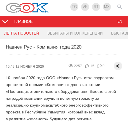
TG
VK
RT
MX
ГЛАВНОЕ
EN
В Ленобласти собирают оборудование для
Международный день энергосбережения
ВИЭ: мировой рост продаж солнечных панелей
ЛЕНТА НОВОСТЕЙ
ВЕБИНАРЫ И КОНФЕРЕНЦИИ
ВЫСТАВ
Кольской ВЭС
Навиен Рус - Компания года 2020
12:27 11 НОЯБРЯ 2020
12:10 11 НОЯБРЯ 2020
2324
1416
2
1
0
0
14:39 12 НОЯБРЯ 2020
1567
0
0
15:49 12 НОЯБРЯ 2020
2257
15
0
10 ноября 2020 года ООО «Навиен Рус» стал лауреатом
престижной премии «Компания года» в категории
«Поставщик отопительного оборудования». Вместе с этой
наградой компании вручили почётную грамоту за
реализацию крупномасштабного энергоэффективного
проекта в Республике Удмуртия, который внёс вклад
в развитие «зелёного» будущего для региона.