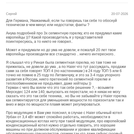
Сергей
20-07-2026
Для Германа, Уважаемый, если ты говоришь так себе то обоснуй
технически в чем минус или недостатки, факты ?
Анука подробней про 3х сегментную горелку, кто ее придумал какие
европейцы ))? Какой производитель я у представителей
поинтересуюсь, а то никто не говорил..
Может и придумали но до ума не довели, и пожалуй 20 лет твои
европейцы производили все стандартно .. ничего интересного..
Я слышал что у Риная была сегментная горелка, но там тоже не
прижилась, не довели до ума , а по Haier что тут рассуждать, продажи
сами за себя говорят ТОП 4 (по настенникам ) в 24 году ТОП 5 или 6
точно не помню в 25 году по Литвинчуку, и это за 3-4 года упорного
развития в России, никто претензий по сегментной горелке и
теплообменником не предъявил, даже хейтеры ))
Герман с чего Вы взяли что это так себе решение ?, - возьмите
Мерседес 124 или 140, выпускать их перестали, но я никак не могу
сказать что это так себе техника, . но Вы не забывайте у Haier горелка
как сегментируется для уменьшения мощности по горизонтали так и
вниз и верх по мощности пламя может регулироваться.
Про модуляцию я Вам уже пояснил, в случае с Haier обычный котел
Урбан от 3,4 кВт может спокойно работать, необходимости в
конденсационных котлах нету при такой модуляции, про европейский
конденсационный котел нужно отдельно говорить, это хорошие
машины но при должном обслуживании и уровне квалификации
обслуживающих специалистов, скажем так что даже сейчас газовый