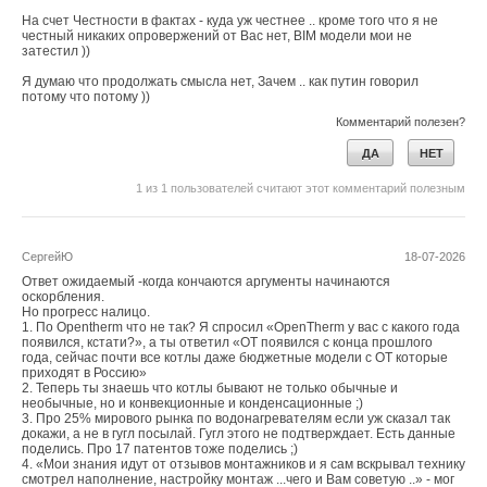
На счет Честности в фактах - куда уж честнее .. кроме того что я не
честный никаких опровержений от Вас нет, BIM модели мои не
затестил ))
Я думаю что продолжать смысла нет, Зачем .. как путин говорил
потому что потому ))
Комментарий полезен?
ДА
НЕТ
1
из
1
пользователей считают этот комментарий полезным
СергейЮ
18-07-2026
Ответ ожидаемый -когда кончаются аргументы начинаются
оскорбления.
Но прогресс налицо.
1. По Opentherm что не так? Я спросил «OpenTherm у вас с какого года
появился, кстати?», а ты ответил «ОТ появился с конца прошлого
года, сейчас почти все котлы даже бюджетные модели с ОТ которые
приходят в Россию»
2. Теперь ты знаешь что котлы бывают не только обычные и
необычные, но и конвекционные и конденсационные ;)
3. Про 25% мирового рынка по водонагревателям если уж сказал так
докажи, а не в гугл посылай. Гугл этого не подтверждает. Есть данные
поделись. Про 17 патентов тоже поделись ;)
4. «Мои знания идут от отзывов монтажников и я сам вскрывал технику
смотрел наполнение, настройку монтаж ...чего и Вам советую ..» - мог