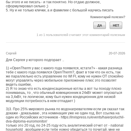
бы этого и не писать - и так понятно. Но отдаю должное,
сформулировал сильно ;)
5. Ну и не только клички, а и фамилии с большой научись писать
Комментарий полезен?
ДА
НЕТ
1
из
1
пользователей считают этот комментарий полезным
Сергей
20-07-2026
Для Сергея у которого подгорает ..
1) «OpenTherm у вас с какого года появился, кстати?» - какая разница
тебе с какого года появился OpenTherm?, факт в том что он есть, так
же параллельно есть управление по WI FI, кому не нужен ОТ спокойно
могут управлять через мобильное приложение плюс это позволят
видеть ошибки,
2) Я то знаю что есть конденсационные котлы а вот ты походу плохо
понимаешь, то , что обычный ковекционник в 24кВт может опускаться
на 3,4кВт, те логически, кому был нужен кондеционник для низкой
модуляции потребность в нем отпадает )
3)3. Про 25% мирового рынка по водонагревателям если уж сказал так
докажи - доказываю , эта номинация уже не один год, Вот ссылка на
один из Российских источников - https://irvispress.ru/events/haierpoluchil-
dva-diploma-euromonitor/
только это 20 год, по 24-25 году есть аналитический отчет от - national
household , вообщем если тебе нужно убедиться то почитай, мне не