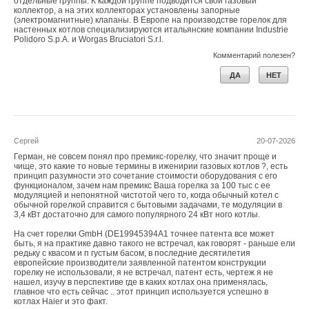
отдельные группы. К каждой группе подводится свой газовый
коллектор, а на этих коллекторах установлены запорные
(электромагнитные) клапаны. В Европе на производстве горелок для
настенных котлов специализируются итальянские компании Industrie
Polidoro S.p.A. и Worgas Bruciatori S.r.l.
Комментарий полезен?
ДА
НЕТ
Сергей
20-07-2026
Герман, не совсем понял про премикс-горелку, что значит проще и
чище, это какие то новые термины в иженирии газовых котлов ?, есть
принцип разумности это сочетание стоимости оборудования с его
функционалом, зачем нам премикс Ваша горелка за 100 тыс с ее
модуляцией и непонятной чистотой чего то, когда обычный котел с
обычной горелкой справится с бытовыми задачами, те модуляции в
3,4 кВт достаточно для самого популярного 24 кВт ного котлы.
На счет горелки GmbH (DE19945394A1 точнее патента все может
быть, я на практике давно такого не встречал, как говорят - раньше ели
редьку с квасом и п густым басом, в последние десятилетия
европейские производители заявленной патентом конструкции
горелку не использовали, я не встречал, патент есть, чертеж я не
нашел, изучу в перспективе где в каких котлах она применялась,
главное что есть сейчас .. этот принцип используется успешно в
котлах Haier и это факт.