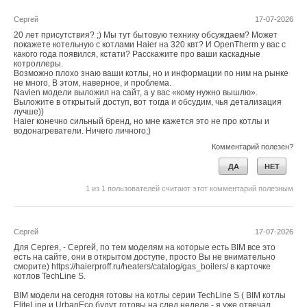
Сергей
17-07-2026
Ваше имя *
20 лет присутствия? ;) Мы тут бытовую технику обсуждаем? Может
покажете котельную с котлами Haier на 320 квт? И OpenTherm у вас с
какого года появился, кстати? Расскажите про ваши каскадные
котроллеры.
Ваш E-mail *
Возможно плохо знаю ваши котлы, но и информации по ним на рынке
не много, В этом, наверное, и проблема.
Navien модели выложил на сайт, а у вас «кому нужно вышлю».
Выложите в открытый доступ, вот тогда и обсудим, чья детализация
лучше))
Текст комментария
Haier конечно сильный бренд, но мне кажется это не про котлы и
водонагреватели. Ничего личного;)
Комментарий полезен?
ДА
НЕТ
1
из
1
пользователей считают этот комментарий полезным
Сергей
17-07-2026
Для Сергея, - Сергей, по тем моделям на которые есть BIM все это
есть на сайте, они в открытом доступе, просто Вы не внимательно
сморите) https://haierproff.ru/heaters/catalog/gas_boilers/ в карточке
котлов TechLine S.
BIM модели на сегодня готовы на котлы серии TechLine S ( BIM котлы
EliteLine и UrbanEco будут готовы на след неделе - я уже отвечал.