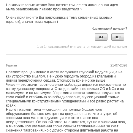
На каких газовых котлах Ваш патент точнее его инженерная идея
была реализована ? какого производителя ?
Очень приятно что Вы погрузились в тему сегментных газовых
горелок), значит тема жаркая )
Комментарий полезен?
ДА
НЕТ
1
из
1
пользователей считают этот комментарий полезным
Герман
21-07-2026
Премикс проще именно в части получения глубокой модуляции, а не
как устройство в целом. Не нужно городить огород из клапанов и
логики переключения секций. Стоимость конечно же выше.
Чище — это значит соотношение газ/воздух держится неизменным по
всему диапазону мощности. Отсюда стабильно низкие CO и NOx и на
максимуме, и на минимуме. У премикса низкая эмиссия получается
сама собой и стабильно во всём диапазоне, а у секционной только
специальными конструктивными ухищрениями и всё равно растет на
краях.
Насчёт жаркой темы — сегодня при покупке бюджетного
оборудования больше смотрят на цену, а не на то, что внутри; об
экономии газа мало кто думает, да и в этом классе она
несущественная. Основной плюс, мне кажется, тут не в экономии газа,
а в небольшом увеличении срока службы теплообменника за счет
снижения тактования, но с другой стороны длительная работа на