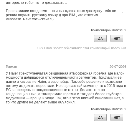
интересно тебе что то доказывать ..
Про фамилии ожидаемо ... тк иных адекватных доводов у тебя нет ... ,
решил поучить русскому языку )) про BIM , что ответил ...
Autodesk_Revit хоть скачал ) ..
Комментарий полезен?
ДА
НЕТ
1
из
1
пользователей считают этот комментарий полезным
Герман
20-07-2026
У Haier трехступенчатая секционная атмосферная горелка, где малой
мощности добиваются отключением части сегментов. Придумали ее
давно и как раз не Haier, а европейцы. Так себе решение и возможно
потому их делать перестали. Но еще важный момент, что с 2015 года в
ЕС запрещены неконденсационные котлы. Делают только
конденсационные, а там премикс-горелка и так даёт более глубокую
модуляцию — проще и чище. Так, что в этом никакой инновации нет, а
то что другие не делают выше объяснил.
Комментарий полезен?
ДА
НЕТ