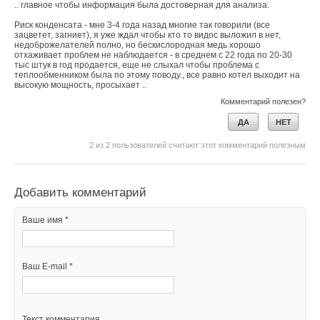
.. главное чтобы информация была достоверная для анализа.
Риск конденсата - мне 3-4 года назад многие так говорили (все
зацветет, загниет), я уже ждал чтобы кто то видос выложил в нет,
недоброжелателей полно, но бескислородная медь хорошо
отхаживает проблем не наблюдается - в среднем с 22 года по 20-30
тыс штук в год продается, еще не слыхал чтобы проблема с
теплообменником была по этому поводу., все равно котел выходит на
высокую мощность, просыхает ..
Комментарий полезен?
ДА
НЕТ
2
из
2
пользователей считают этот комментарий полезным
Добавить комментарий
Ваше имя *
Ваш E-mail *
Текст комментария