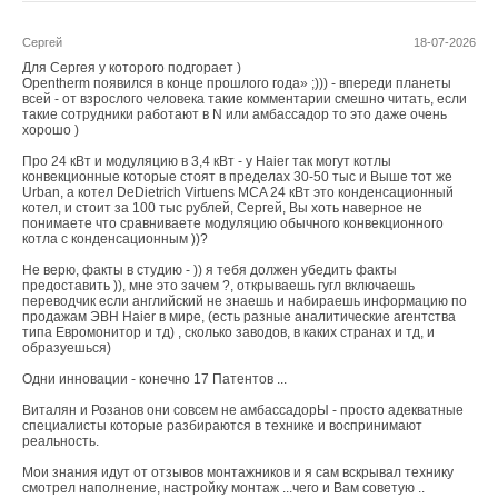
Сергей
18-07-2026
Для Сергея у которого подгорает )
Opentherm появился в конце прошлого года» ;))) - впереди планеты
всей - от взрослого человека такие комментарии смешно читать, если
такие сотрудники работают в N или амбассадор то это даже очень
хорошо )
Про 24 кВт и модуляцию в 3,4 кВт - у Haier так могут котлы
конвекционные которые стоят в пределах 30-50 тыс и Выше тот же
Urban, а котел DeDietrich Virtuens MCA 24 кВт это конденсационный
котел, и стоит за 100 тыс рублей, Сергей, Вы хоть наверное не
понимаете что сравниваете модуляцию обычного конвекционного
котла с конденсационным ))?
Не верю, факты в студию - )) я тебя должен убедить факты
предоставить )), мне это зачем ?, открываешь гугл включаешь
переводчик если английский не знаешь и набираешь информацию по
продажам ЭВН Haier в мире, (есть разные аналитические агентства
типа Евромонитор и тд) , сколько заводов, в каких странах и тд, и
образуешься)
Одни инновации - конечно 17 Патентов ...
Виталян и Розанов они совсем не амбассадорЫ - просто адекватные
специалисты которые разбираются в технике и воспринимают
реальность.
Мои знания идут от отзывов монтажников и я сам вскрывал технику
смотрел наполнение, настройку монтаж ...чего и Вам советую ..