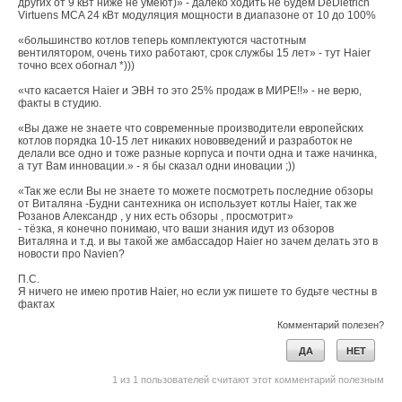
других от 9 кВт ниже не умеют)» - далеко ходить не будем DeDietrich
Virtuens MCA 24 кВт модуляция мощности в диапазоне от 10 до 100%
«большинство котлов теперь комплектуются частотным
вентилятором, очень тихо работают, срок службы 15 лет» - тут Haier
точно всех обогнал *)))
«что касается Haier и ЭВН то это 25% продаж в МИРЕ!!» - не верю,
факты в студию.
«Вы даже не знаете что современные производители европейских
котлов порядка 10-15 лет никаких нововведений и разработок не
делали все одно и тоже разные корпуса и почти одна и таже начинка,
а тут Вам инновации.» - я бы сказал одни иновации ;))
«Так же если Вы не знаете то можете посмотреть последние обзоры
от Виталяна -Будни сантехника он использует котлы Haier, так же
Розанов Александр , у них есть обзоры , просмотрит»
- тёзка, я конечно понимаю, что ваши знания идут из обзоров
Виталяна и т.д. и вы такой же амбассадор Haier но зачем делать это в
новости про Navien?
П.С.
Я ничего не имею против Haier, но если уж пишете то будьте честны в
фактах
Комментарий полезен?
ДА
НЕТ
1
из
1
пользователей считают этот комментарий полезным