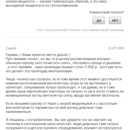
низкой мощности — низкая температура обратки, а это риск
выпадения конденсата на теплообменнике.
Комментарий полезен?
ДА
НЕТ
2
из
2
пользователей считают этот комментарий полезным
Сергей
21-07-2026
Герман, с Вами приятно вести диалог ).
Про премикс понял , но мы то в целом рассматриваем аппарат ...
обычную горелку зато почистить снять , обслужить проще и дешевле
..а этот премикс , одна прокладка бывает стоит 5 000 р.. хотя уже есть
кто делает эту прокладку многоразовую.
Чище -полностью согласен, но в тоже время этот момент достигается
нижним расположением вентилятора, когда он не вытягивает а
нагнетает, спешивание лучше происходит, я так думаю, но в тоже
время наши европейские партнеры не сильно то уж и хотят ставить на
конвекционные котлы вентилятор снизу, вроде как менее безопасно.
Если возьмем горелку от Haier с низкой модуляцией и с частотным
вентилятором то параметры на мой взгляд довольно таки
приближенные.
Я общаюсь с потребителем , Вы зря думаете что не смотрят на
техничку в соотношении цена-качество, люди довольно таки сильно
погружаются в детали газового оборудования, изучают интересуются