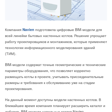
Компания
НЕВАТОМ
обновила линейку щитов
противодымной вентиляции PDV. Обновление стало
Компания
Navien
подготовила цифровые BIM-модели для
результатом анализа опыта эксплуатации оборудования,
всей линейки бытовых настенных котлов. Решение упрощает
изучения требований нормативной документации и обратной
работу проектировщиков и монтажников, которые применяют
связи от проектировщиков и технических специалистов.
технологии информационного моделирования зданий
Основной целью модернизации стало расширение
(ТИМ).
функциональных возможностей стандартной линейки
BIM-модели содержат точные геометрические и технические
и оптимизация конструкции щитов при сохранении полного
параметры оборудования, что позволяет корректно
соответствия требованиям, предъявляемым к системам
размещать котлы в проекте, учитывать присоединительные
противопожарной защиты.
размеры и требования к обслуживанию уже на стадии
Решение принято Экспертным советом АО
За время эксплуатации щитов PDV был выявлен ряд
проектирования.
«Атомстройэкспорт» (входит в состав Госкорпорации
функций, которые регулярно требовалось реализовывать
«Росатом») по итогам проведения экспертизы
На данный момент доступны модели настенных котлов. В
в рамках нестандартных исполнений. Наиболее
технологических инноваций. В работе совета приняли
ближайшее время компания планирует расширить каталог и
востребованными из них стали управление системой по
участие более 150 специалистов, оценку технологий
добавить BIM-модели напольных котлов Navien.