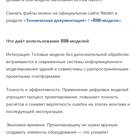
концевому выключателю двери безопасной зоны для
выполнили ведущие эксперты в промышленном
маломобильных групп населения (МГН) и возможность
строительстве России.
Скачать файлы можно на официальном сайте Navien в
управления двумя независимыми системами
разделе
«Техническая документация» / «BIM-модели»
.
противодымной вентиляции с помощью одного щита.
На этапе предварительного отбора было рассмотрено 60
новых решений. По итогам проведения экспертизы
При разработке обновленной линейки специалисты
в отраслевой реестр включены 24 инновации, позволяющие
Что даёт использование BIM-моделей
НЕВАТОМ пересмотрели электротехнические решения,
решать задачи укрепления технологического суверенитета,
компонентную базу и подход к реализации отдельных
повышения производительности труда, сокращения сроков
Интеграция. Готовые модели без дополнительной обработки
функций с учетом действующих требований нормативной
и стоимости сооружения энергоблоков АЭС.
встраиваются в современные системы информационного
документации.
моделирования зданий и совместимы с распространёнными
проектными платформами.
В результате были реализованы:
Точность и эффективность. Применение цифровых моделей
Управление системой по концевому выключателю двери
безопасной зоны для маломобильных групп населения
упрощает процесс проектирования, повышает точность
Работа двух независимых систем противодымной
расчётов и снижает вероятность ошибок на этапах монтажа и
вентиляции в одном щите
последующей эксплуатации.
Независимая настройка задержки запуска для разных
систем
Экономия времени. Проектировщику не нужно вручную
Индикация задержки включения
Возможность выбора способов управления
создавать элементы оборудования — это ускоряет