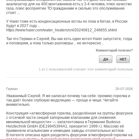
анализатор для на 400 монтажников есть у 3-4 человек, плюс качество
газа, плюс восприятие ТО гражданами и сколько это обслуживание
стоит ...
У Haier тоже есть конденсационные котлы но пока в Китае, в России
будут в 2027 году ..
https://www.haier.com/water_heaters/cnl/20240812_248655.shtml
Так что Герман и Сергей, Вы как хоть один котел Haier запустите, тогда
и поговорим, а пока только разговоры .. не интересно ..
Комментарий полезен?
ДА
НЕТ
1
из
1
пользователей считают этот комментарий полезным
Герман
20-07-2026
Уважаемый Сергей. Я же написал почему так себе: премикс-горелка и
так даёт более глубокую модуляцию — проще и чище. Читайте
внимательно.
Конструкция «атмосферная горелка, разделённая на группы форсунок
с отсечкой части секций запорными клапанами для снижения
минимальной мощности» — запатентована в Германии Buderus
Heiztechnik GmbH (DE19945394A1, приоритет 1999 г.). Массово её
применяли итальянские и немецкие заводы отопительных котлов.
В патенте описана идея разделить форсунки атмосферной горелки на