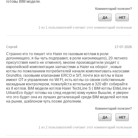
готовы BIM модели.
→
Группа ПОЛИПЛАСТИК презентовала результаты
эксперимента по цифровой маркировке трубной
Комментарий полезен?
продукции
НОВОСТИ СОК 22 МАЯ 2025
ДА
НЕТ
→
Труба позвала на сделку
НОВОСТИ СОК 14 МАЯ 2025
1
из
1
пользователей считают этот комментарий полезным
→
Утверждена новая редакция ГОСТ Р 55276—2024
НОВОСТИ СОК 10 ЯНВАРЯ 2025
→
Губернатор Московской области посетил «Климовский
Сергей
трубный завод» Группы ПОЛИПЛАСТИК
17-07-2026
НОВОСТИ СОК 19 НОЯБРЯ 2024
Странно кто то пишет что Haier по газовым котлам в роли
догоняющего, я бы чуть подправил, в роли нагоняющего), 20 летнего
присутствия никто не отменял), многие производители уходят с
европейской комплектации запчастями а Haier на оборот , новые
котлы по пожеланием потребителей начали комплектовать насосами
Grundfos, газовыми клапанами ERCO и SIT, почти все котлы в базе
имеют ОТ и управление по WI FI, есть котлы со своим собственным
каскадным контролером, пожалуйста котельную в 320 кВт собирайте
из 8 котлов. BiM модели котлов Haier TechLine S ( BIM котлы EliteLine и
Уведомления отключены
UrbanEco будут готовы на след неделе) кому нужно Вышлю, я уверен
что это будет она из лучших детализаций среди BIM моделей котлов
Комментарии
на рынке, шаблоном чуть позже дополним.
Комментарий полезен?
В этой теме еще нет комментариев
ДА
НЕТ
1
из
2
пользователей считают этот комментарий полезным
Добавить комментарий