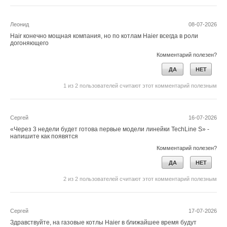
В этой теме еще нет комментариев
атомной энергии.
Леонид
08-07-2026
ИСТОЧНИК:
ГРУППА ПОЛИПЛАСТИК
Hair конечно мощная компания, но по котлам Haier всегда в роли
Добавить комментарий
догоняющего
Комментарий полезен?
Ваше имя *
Читайте по теме:
ДА
НЕТ
→
Группа ПОЛИПЛАСТИК расширила линейку запорно-
1
из
2
пользователей считают этот комментарий полезным
регулирующей арматуры
Ваш E-mail *
НОВОСТИ СОК 7 АВГУСТА 2026
→
К 2030 году трубопроводы России будут под
наблюдением роботов и технологий ИИ
Сергей
16-07-2026
НОВОСТИ СОК 25 МАЯ 2026
→
Текст комментария
«Через 3 недели будет готова первые модели линейки TechLine S» -
Группа ПОЛИПЛАСТИК стала победителем конкурса
напишите как появятся
«Главное событие московской промышленности —
2025»
Комментарий полезен?
НОВОСТИ СОК 30 ДЕКАБРЯ 2025
→
Группа ПОЛИПЛАСТИК представила цифровую модель
ДА
НЕТ
для управления коммунальной инфраструктурой
НОВОСТИ СОК 23 ДЕКАБРЯ 2025
2
из
2
пользователей считают этот комментарий полезным
→
Новое насосное оборудование Группы ПОЛИПЛАСТИК
заместит зарубежные аналоги
НОВОСТИ СОК 23 ОКТЯБРЯ 2025
→
Группа ПОЛИПЛАСТИК открыла производство новых
Сергей
17-07-2026
для России полимерных труб
Здравствуйте, на газовые котлы Haier в ближайшее время будут
НОВОСТИ СОК 2 СЕНТЯБРЯ 2025