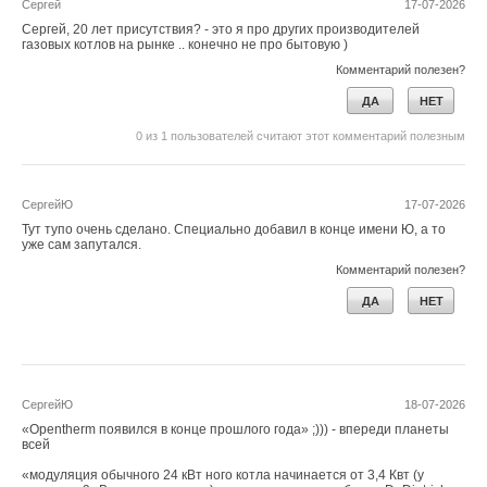
Сергей
17-07-2026
Сергей, 20 лет присутствия? - это я про других производителей
газовых котлов на рынке .. конечно не про бытовую )
Комментарий полезен?
ДА
НЕТ
0
из
1
пользователей считают этот комментарий полезным
СергейЮ
17-07-2026
Тут тупо очень сделано. Специально добавил в конце имени Ю, а то
уже сам запутался.
Комментарий полезен?
ДА
НЕТ
СергейЮ
18-07-2026
«Opentherm появился в конце прошлого года» ;))) - впереди планеты
всей
«модуляция обычного 24 кВт ного котла начинается от 3,4 Квт (у