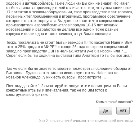
ходовой и датчик бойлера. Такие люди как Вы они не знают что Haier
от большинства производителей отличается тем, что у компании свои
17 патентов в газовом оборудовании, свое производство плат, горелок,
первичных теплообменников и вторичных, программное обеспечение
которое в платах, корпуса, а Вы даже не знаете что современные
производители европейских котлов порядка 10-15 лет никаких
нововведений и разработок не делали все одно и тоже разные
корпуса и почти одна и таже начинка, а тут Вам инновации.
Теска, пожалуйста не стоит быть невеждой !!, что касается Haier и ЭВН
то это 25% продаж в МИРЕ!!, в конце 25 года построен современный
завод по производству ЭВН в Челнах, кстати уже 6 в России или 7 ...
Серег, если бы ты ходил на выставки типа Акватерм то ты бы все знал
...
Так же если Вы не знаете то можете посмотреть последние обзоры от
Виталяна -Будни сантехника он использует котлы Haier, так же
Розанов Александр , у них есть обзоры , просмотрите ....
Поэтому давайте 1-2 смонтируйте, запустите и посмотрим на Ваши
конкретные отзывы и впечатления, так же по BIM готов к
конструктивной критике ..
Комментарий полезен?
ДА
НЕТ
0
из
2
пользователей считают этот комментарий полезным