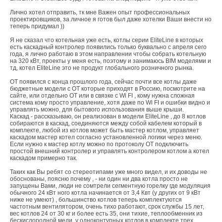
Лично хотел отправить, тк мне Важен опыт профессиональных
проектировщиков, за личное я готов был даже хотелки Ваши внести но
теперь придумал ))
Я не сказал что котельная уже есть, котлы серии EliteLine в которых
есть каскадный контролер появились только буквально с апреля сего
года, я лично работаю в этом направлении чтобы собрать котельную
на 320 кВт, проекты у меня есть, поэтому и занимаюсь BIM моделями и
тд, котел EliteLine это не продукт глобального розничного рынка.
ОТ появился с конца прошлого года, сейчас почти все котлы даже
бюджетные модели с ОТ которые приходят в Россию, посмотрите на
сайте, или отдельно ОТ или в связке с Wi FI , кому нужна сложная
система кому просто управление, хотя даже по Wi FI и ошибки видно и
управлять можно, для бытового использования выше крыши.
Каскад - рассказываю, он реализован в модели EliteLine , до 8 котлов
собираются в каскад, соединяются между собой кабелем который в
комплекте, любой из котлов может быть мастер котлом, управляет
каскадом мастер котел согласно установленной логики через меню.
Если нужно к мастер котлу можно по протоколу ОТ подключить
простой внешний контролер и управлять контролером котлом а котел
каскадом примерно так.
Таких как Вы ребят со стереотипами уже много видел, и их доводы не
обоснованы, поясню почему , - ни один ни два котла просто не
запущены Вами, люди не сомтрели сегментную горелку где модуляция
обычного 24 кВт ного котла начинается от 3,4 Квт (у других от 9 кВт
ниже не умеют) , большинство котлов теперь комплектуются
частотным вентилятором, очень тихо работают, срок службы 15 лет,
вес котлов 24 от 30 кг и более есть 35, они тихие, теплообменник из
бескислородной меди, у одноконтурных котлов в комплекте трех