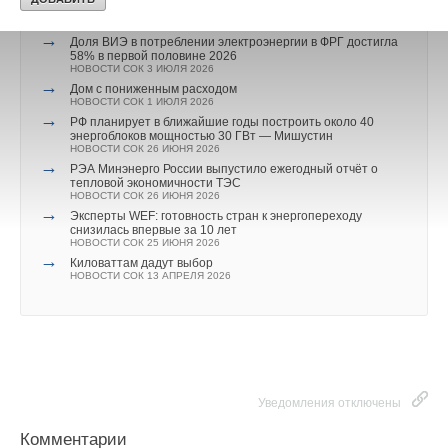
выбросы на две трети
НОВОСТИ СОК 6 ИЮЛЯ 2026
→
Доля ВИЭ в потреблении электроэнергии в ФРГ достигла
58% в первой половине 2026
НОВОСТИ СОК 3 ИЮЛЯ 2026
→
Дом с пониженным расходом
НОВОСТИ СОК 1 ИЮЛЯ 2026
→
РФ планирует в ближайшие годы построить около 40
энергоблоков мощностью 30 ГВт — Мишустин
НОВОСТИ СОК 26 ИЮНЯ 2026
→
РЭА Минэнерго России выпустило ежегодный отчёт о
тепловой экономичности ТЭС
НОВОСТИ СОК 26 ИЮНЯ 2026
→
Эксперты WEF: готовность стран к энергопереходу
снизилась впервые за 10 лет
НОВОСТИ СОК 25 ИЮНЯ 2026
→
Киловаттам дадут выбор
НОВОСТИ СОК 13 АПРЕЛЯ 2026
Уведомления отключены
Комментарии