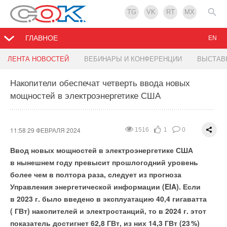
TG
VK
RT
MX
ГЛАВНОЕ
EN
Bloomberg: Apple отказалась от разработки
РЭА Минэнерго России представило сценарии
Ростовский трубный завод планирует вдвое
Найден простой способ увеличения срока
Aiko Solar объявила о новом рекорде
ЛЕНТА НОВОСТЕЙ
ВЕБИНАРЫ И КОНФЕРЕНЦИИ
ВЫСТАВ
электромобиля
развития мировой энергетики до 2050 г.
увеличить объем производства за год
службы литий-металлических аккумуляторов
эффективности солнечного модуля 25,15%
Накопители обеспечат четверть ввода новых
мощностей в электроэнергетике США
12:24 28 ФЕВРАЛЯ 2024
12:00 28 ФЕВРАЛЯ 2024
11:59 28 ФЕВРАЛЯ 2024
11:58 28 ФЕВРАЛЯ 2024
11:56 28 ФЕВРАЛЯ 2024
1625
1459
1776
1606
1358
1
1
3
1
2
0
0
0
0
0
11:58 29 ФЕВРАЛЯ 2024
1516
1
0
Ввод новых мощностей в электроэнергетике США
в нынешнем году превысит прошлогодний уровень
более чем в полтора раза, следует из прогноза
Управления энергетической информации (EIA). Если
в 2023 г. было введено в эксплуатацию 40,4 гигаватта
( ГВт) накопителей и электростанций, то в 2024 г. этот
Лучший способ увеличить срок службы литий-
показатель достигнет 62,8 ГВт, из них 14,3 ГВт (2
3
%)
металлической батареи для электромобиля —