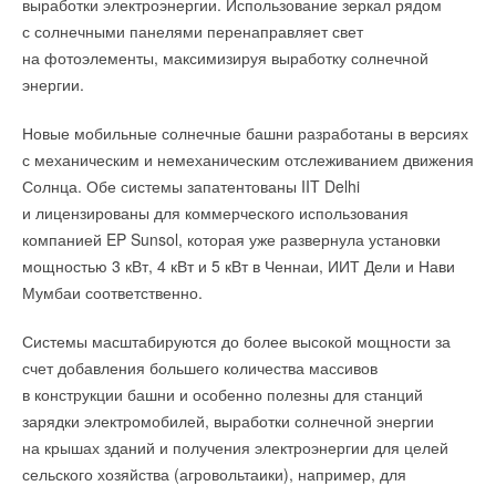
будут катастрофическими с точки зрения продовольственной
выработки электроэнергии. Использование зеркал рядом
энергия». Ее инженеры также разработали систему
безопасности, здоровья населения, биоразнообразия
с солнечными панелями перенаправляет свет
энергомониторинга и контроля параметров среды
и состояния экосистем. Некоторые из них заметны уже
на фотоэлементы, максимизируя выработку солнечной
в помещениях завода.
сегодня.
энергии.
«
Она помогает отслеживать показатели температуры,
«
Мы уже видим эти последствия по всему миру.
Новые мобильные солнечные башни разработаны в версиях
влажности и концентрации углекислого газа
Прибывшие на конференцию в Глазго главы государств
с механическим и немеханическим отслеживанием движения
в помещениях завода, выработку солнечной установки,
тоже это поняли. Ни один из них не поставил под
Солнца. Обе системы запатентованы IIT Delhi
а также высчитывает на сколько тонн наше предприятие
сомнение научные факты. Наши выводы были доведены до
и лицензированы для коммерческого использования
сокращает выбросы CO
в атмосферу
», — поделился
2
их сведения, и они их услышали»
, — сказал Генеральный
компанией EP Sunsol, которая уже развернула установки
директор ООО «Сен-Гобен Юг»
Илья Оводов
.
секретарь Всемирной метеорологической организации
мощностью 3 кВт, 4 кВт и 5 кВт в Ченнаи, ИИТ Дели и Нави
(ВМО) Петтери Таалас на открытии 55-й сессии МГЭИК.
Мумбаи соответственно.
Чтобы защитить солнечные модули от ветра, их установили
Для плоских кровель особенно важны такие характеристики
на крыше, используя европейскую систему крепления
теплоизоляционного материала, как прочность на сжатие
Системы масштабируются до более высокой мощности за
Aerocompact.
и сопротивление точечной нагрузке: от них зависит
счет добавления большего количества массивов
устойчивость решения к деформации. Утеплитель в этой
в конструкции башни и особенно полезны для станций
«
Это решение обеспечило высокую устойчивость
конструкции является основой для гидроизоляционного
зарядки электромобилей, выработки солнечной энергии
к ветровым нагрузкам и надежную гидроизоляцию кровли
покрытия, в том числе и без устройства стяжек. Поэтому
на крышах зданий и получения электроэнергии для целей
здания. Для максимально эффективной работы солнечной
материал должен выдерживать существенные нагрузки.
сельского хозяйства (агровольтаики), например, для
станции на объекте были установлены сетевые