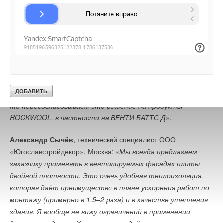
этажах. У нас был печальный случай. Велись сварочные
работы в зоне, где мы уже производили монтаж
и натянули влаговетрозащиту. На плёнку попали искры,
и она загорелась. После этого случая мы решили, что
не будем использовать её ни при каких условиях. Если мы
сотрудничаем с проектными организациями, то сразу
исключаем ветрозащитную плёнку из работ. А если
получаем готовый проект от проектировщика,
то пересогласовываем это решение на продукты
ROCKWOOL, в частности на ВЕНТИ БАТТС Д
».
Александр Сычёв
, технический специалист ООО
«Югославстройдекор», Москва: «
Мы всегда предлагаем
заказчику применять в вентилируемых фасадах плиты
двойной плотности. Это очень удобная теплоизоляция,
которая даёт преимущество в плане ускорения работ по
монтажу (примерно в 1,5–2 раза) и в качестве утепления
здания. Я вообще не вижу ограничений в применении