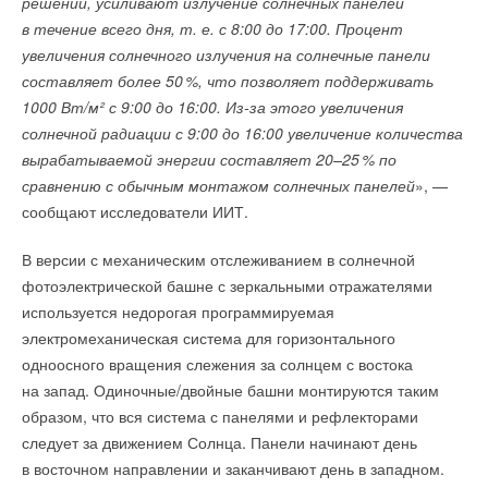
решении, усиливают излучение солнечных панелей
развития инженерных систем Центральной Азии
словами, протечки, это уже вопросы к строителю
».
НОВОСТИ СОК 27 ИЮЛЯ 2026
в течение всего дня, т. е. с 8:00 до 17:00. Процент
→
Коалиция из 19 штатов и Нью-Йорка подала в суд на
увеличения солнечного излучения на солнечные панели
EPA
Фасады
НОВОСТИ СОК 23 ИЮЛЯ 2026
составляет более 5
0
%, что позволяет поддерживать
→
Города начнут строить по ГОСТу с учетом изменений
Уведомления отключены
климата
1000 Вт/м² с 9:00 до 16:00. Из-за этого увеличения
НОВОСТИ СОК 22 ИЮЛЯ 2026
солнечной радиации с 9:00 до 16:00 увеличение количества
→
Комментарии
Впервые на Heat&Power: Форум «Собственная
генерация»
вырабатываемой энергии составляет 20–2
5
% по
НОВОСТИ СОК 17 ИЮЛЯ 2026
сравнению с обычным монтажом солнечных панелей
», —
В этой теме еще нет комментариев
сообщают исследователи ИИТ.
В версии с механическим отслеживанием в солнечной
Добавить комментарий
фотоэлектрической башне с зеркальными отражателями
Ваше имя *
Уведомления отключены
используется недорогая программируемая
электромеханическая система для горизонтального
Комментарии
одноосного вращения слежения за солнцем с востока
Ваш E-mail *
на запад. Одиночные/двойные башни монтируются таким
В этой теме еще нет комментариев
образом, что вся система с панелями и рефлекторами
Для двух самых популярных видов фасадов — штукатурного
следует за движением Солнца. Панели начинают день
и вентилируемого — есть свои продукты двойной плотности.
Текст комментария
в восточном направлении и заканчивают день в западном.
Добавить комментарий
Плиты ФАСАД БАТТС Д ОПТИМА применяются для монтажа