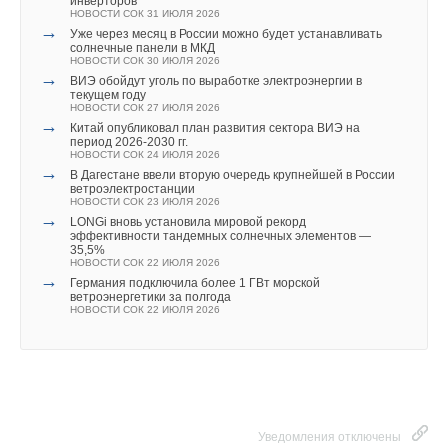
инверторов
обеспечивает долгий срок службы в составе навесной
НОВОСТИ СОК 31 ИЮЛЯ 2026
→
Уже через месяц в России можно будет устанавливать
фасадной системы.
солнечные панели в МКД
НОВОСТИ СОК 30 ИЮЛЯ 2026
→
ВИЭ обойдут уголь по выработке электроэнергии в
Меньшая средняя плотность существенно снижает вес
текущем году
фасада. Это особенно важно при реконструкции зданий.
НОВОСТИ СОК 27 ИЮЛЯ 2026
→
Китай опубликовал план развития сектора ВИЭ на
Физико-механические характеристики плит позволяют
период 2026-2030 гг.
применять их без какого-либо ветрозащитного покрытия, что
НОВОСТИ СОК 24 ИЮЛЯ 2026
→
В Дагестане ввели вторую очередь крупнейшей в России
существенно повышает пожаробезопасность всей
ветроэлектростанции
конструкции. Кроме того, решения двойной плотности
НОВОСТИ СОК 23 ИЮЛЯ 2026
→
LONGi вновь установила мировой рекорд
увеличивают однородность утепления, так как помогают
эффективности тандемных солнечных элементов —
избежать ситуации, когда нижний (мягкий) слой двухслойного
35,5%
НОВОСТИ СОК 22 ИЮЛЯ 2026
утепления повреждён или уложен со швами более 2 мм. Это
→
Германия подключила более 1 ГВт морской
ветроэнергетики за полгода
приводит к повышенным теплопотерям по сравнению
НОВОСТИ СОК 22 ИЮЛЯ 2026
с проектными значениями.
Если же основание конструкции наружных стен слишком
неровное, для эффективной теплоизоляции можно
использовать плиты с уменьшенным показателем ВЕНТИ
Уведомления отключены
БАТТС Д ОПТИМА, в которых плотность наружного слоя 80