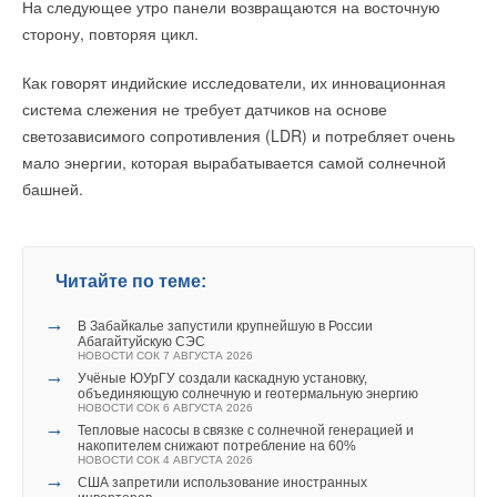
На следующее утро панели возвращаются на восточную
систем с тонким штукатурным слоем. Теплоизоляция в таком
Ваше имя *
сторону, повторяя цикл.
фасаде должна выдерживать значительные нагрузки «на
отрыв» слоёв. У ФАСАД БАТТС Д ОПТИМА этот показатель
Как говорят индийские исследователи, их инновационная
составляет не менее 18 кПа. Плиты двойной плотности также
Ваш E-mail *
система слежения не требует датчиков на основе
позволяют сделать монтаж более удобным благодаря низкой
светозависимого сопротивления (LDR) и потребляет очень
средней плотности. Кроме того, они уменьшают расход
мало энергии, которая вырабатывается самой солнечной
армирующей шпаклёвки, так как верхний (лицевой) слой
Текст комментария
башней.
имеет большую жёсткость.
ВЕНТИ БАТТС Д — плиты двойной плотности для
применения в навесных фасадных системах
Читайте по теме:
с вентилируемым зазором. Нижний слой этого решения
→
обладает плотностью 37 кг/м³ и обеспечивает плотное
В Забайкалье запустили крупнейшую в России
Абагайтуйскую СЭС
прилегание теплоизоляции к стене. А наружный (плотностью
НОВОСТИ СОК 7 АВГУСТА 2026
→
Учёные ЮУрГУ создали каскадную установку,
90 кг/м³) — защищает от атмосферных воздействий
объединяющую солнечную и геотермальную энергию
и возможных повреждений во время монтажа. Согласно
НОВОСТИ СОК 6 АВГУСТА 2026
→
Тепловые насосы в связке с солнечной генерацией и
независимым исследованиям, проведённым в НИИСФ,
накопителем снижают потребление на 60%
верхний слой плит ВЕНТИ БАТТС Д обладает высокой
НОВОСТИ СОК 4 АВГУСТА 2026
→
США запретили использование иностранных
стойкостью к эмиссии волокон с поверхности, что