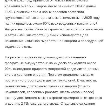
долю в 2025 году пришлось 5
4
% всех новых систем
Максимальный диаметр — 350 мм, расходы до 2000 м³/ч,
хранения энергии. Второе место занимают США с долей
напоры до 148 м, двигатели до 315 кВт.
1
6
%. Основной объем новых проектов составили
крупномасштабные энергетические комплексы: в 2025 году
на них пришлось около 8
5
% всех введенных накопителей.
Чаще всего такие объекты строятся совместно с солнечными
и ветряными электростанциями и используются для
накопления излишков выработанной энергии и последующей
Первый в России инверторный кондиционер класса A++/A+++
отдачи ее в сеть.
в своем ценовом сегменте. Он оснащён полностью DC-
моторами внутреннего и наружного блоков, увеличенным
На рынке по-прежнему доминируют литий-железо-
теплообменником и точной схемотехникой платы
фосфатные аккумуляторы: на их долю приходится около
компрессора. Это позволяет поддерживать оптимальную
9
0
% ежегодного прироста мощностей среди литий-ионных
мощность и стабильный климат в помещении при любых
систем хранения энергии. При этом аналитики ожидают
условиях, экономя электроэнергию и продлевая срок службы
постепенного роста доли других технологий. В частности,
устройства.
рынок систем длительного хранения энергии (то есть
накопителей, способных работать шесть часов и более)
Кондиционер эффективно работает на обогрев даже при
Новинки уже доступны к заказу и внесены в программу
к концу десятилетия может вырасти примерно в четыре раза
температурах до −2
0
°C (рекомендуемый режим −1
5
°C).
подбора насосов Pump Select (Памп Селект).
и достичь 2 ГВт ежегодного ввода. Отдельные ожидания
Низкий уровень шума внутреннего блока 18 дБ(А) делает его