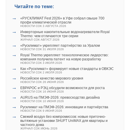
Читайте по теме:
→
«РУСКЛИМАТ Fest 2026» в Уфе собрал свыше 700
профи климатической отрасли
НОВОСТИ СОК 3 АВГУСТА 2026
→
Инверторные накопительные водонагреватели Royal
Thermo: чем отличаются три серии
ЖУРНАЛ СОК АВГУСТ 2026
→
«Русклимат» укрепляет партнёрство за Уралом
НОВОСТИ СОК 31 ИЮЛЯ 2026
→
Royal Thermo укрепляет технологическое лидерство:
компания получила патент на новую разработку
НОВОСТИ СОК 3 ИЮЛЯ 2026
→
Как «Русклимат» формирует новые стандарты в ОВКЭС
НОВОСТИ СОК 2 ИЮЛЯ 2026
→
Российское качество мирового уровня
НОВОСТИ СОК 26 ИЮНЯ 2026
→
ЕВРАРОС и РЭЦ обсудили возможности для роста
НОВОСТИ СОК 16 ИЮНЯ 2026
→
AURUS на ПМЭФ-2026: превосходство дизайна
НОВОСТИ СОК 10 ИЮНЯ 2026
→
Русклимат на ПМЭФ-2026: инновации и партнёрства
НОВОСТИ СОК 9 ИЮНЯ 2026
→
Свежий воздух без компромиссов: новые приточно-
вытяжные установки SHUFT UniMAX для квартиры и
частного дома
ЖУРНАЛ СОК ИЮНЬ 2026