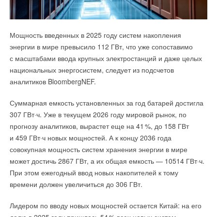
и стабильную работу.
Odyssey Pro Full DC Inverter
Мощность введенных в 2025 году систем накопления
энергии в мире превысило 112 ГВт, что уже сопоставимо
с масштабами ввода крупных электростанций и даже целых
национальных энергосистем, следует из подсчетов
аналитиков BloombergNEF.
Суммарная емкость установленных за год батарей достигла
Насос RH
— одноступенчатый центробежный
307 ГВт·ч. Уже в текущем 2026 году мировой рынок, по
с горизонтальным валом. Особенности: осевой
прогнозу аналитиков, вырастет еще на 4
1
%, до 158 ГВт
всасывающий и радиальный напорный патрубки, диаметры
и 459 ГВт·ч новых мощностей. А к концу 2036 года
до 200 мм, расходы до 800 м³/ч, напоры до 148 м, моторы до
совокупная мощность систем хранения энергии в мире
200 кВт.
может достичь 2867 ГВт, а их общая емкость — 10514 ГВт·ч.
При этом ежегодный ввод новых накопителей к тому
Насос RHK
— одноступенчатый центробежный
времени должен увеличиться до 306 ГВт.
горизонтальный с демонтируемой муфтой. Насосная часть
с собственным подшипниковым узлом и системой смазки,
Лидером по вводу новых мощностей остается Китай: на его
воспринимающим радиальные и осевые нагрузки.