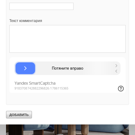
электроэнергию и особенно тихий для спальни или офиса.
Voyager On/Off
Текст комментария