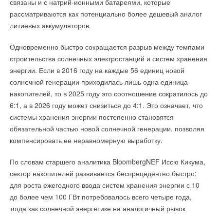
связаны и с натрий-ионными батареями, которые
работу практически неслышной. Среди функций комфорта:
рассматриваются как потенциально более дешевый аналог
режим самоочистки 4-го поколения предотвращает
Читайте по теме:
литиевых аккумуляторов.
образование плесени и накопление пыли, Breeze Away
направляет поток воздуха, избегая прямого попадания
→
Запорные клапаны Ридан для систем холодоснабжения
Одновременно быстро сокращается разрыв между темпами
на пользователя, а плавная регулировка скорости
одобрены сертификатом РМРС
строительства солнечных электростанций и систем хранения
НОВОСТИ СОК 6 АВГУСТА 2026
вентилятора с шагом
1
% позволяет точно настроить
→
Новые версии комбинированных балансировочных
энергии. Если в 2016 году на каждые 56 единиц новой
интенсивность обдува.
клапанов AQT‑R3
солнечной генерации приходилась лишь одна единица
НОВОСТИ СОК 30 ИЮЛЯ 2026
→
Ридан объявил о старте продаж автоматического
накопителей, то в 2025 году это соотношение сократилось до
3D-контроль воздуха равномерно распределяет температуру
балансировочного клапана
НОВОСТИ СОК 27 ИЮЛЯ 2026
6:1, а в 2026 году может снизиться до 4:1. Это означает, что
по всему помещению, исключая «холодные» и «тёплые»
→
Специальная версия теплообменника НН19 с
системы хранения энергии постепенно становятся
зоны. Адаптивный ночной режим снижает скорость
давлением 32 бара
НОВОСТИ СОК 15 ИЮЛЯ 2026
обязательной частью новой солнечной генерации, позволяя
вентилятора и мощность кондиционера ночью, создавая
→
Ридан расширил линейку оборудования для
компенсировать ее неравномерную выработку.
комфортные условия для сна и экономя электроэнергию.
малоаммиакоёмких холодильных систем
НОВОСТИ СОК 13 ИЮЛЯ 2026
Система i-FEEL измеряет температуру рядом с пультом
→
Новинка Ридан: манометры для ЖКХ и промышленности
По словам старшего аналитика BloombergNEF Иссю Кикума,
и регулирует работу кондиционера так, чтобы оптимальный
НОВОСТИ СОК 3 ИЮЛЯ 2026
сектор накопителей развивается беспрецедентно быстро:
→
климат создавался именно там, где вы находитесь.
Точный подбор холодильного оборудования за минуту
НОВОСТИ СОК 16 ИЮНЯ 2026
для роста ежегодного ввода систем хранения энергии с 10
Опциональное Wi-Fi-управление и поддержка голосовых
до более чем 100 ГВт потребовалось всего четыре года,
команд позволяют управлять устройством дистанционно.
тогда как солнечной энергетике на аналогичный рывок