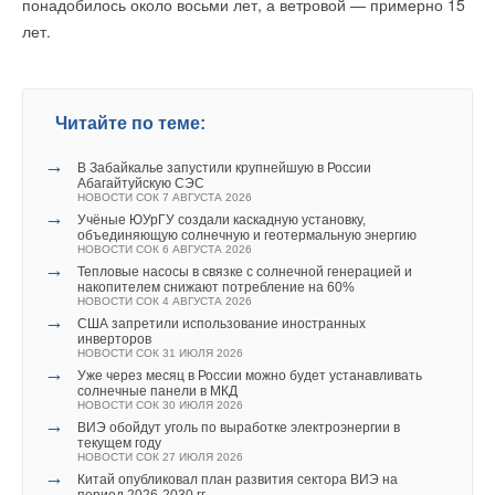
понадобилось около восьми лет, а ветровой — примерно 15
Tessey On/Off
и
Tessey DC Inverter
лет.
Уведомления отключены
Комментарии
Читайте по теме:
В этой теме еще нет комментариев
→
В Забайкалье запустили крупнейшую в России
Абагайтуйскую СЭС
НОВОСТИ СОК 7 АВГУСТА 2026
→
Учёные ЮУрГУ создали каскадную установку,
Добавить комментарий
объединяющую солнечную и геотермальную энергию
НОВОСТИ СОК 6 АВГУСТА 2026
→
Ваше имя *
Тепловые насосы в связке с солнечной генерацией и
накопителем снижают потребление на 60%
НОВОСТИ СОК 4 АВГУСТА 2026
→
США запретили использование иностранных
Ваш E-mail *
инверторов
НОВОСТИ СОК 31 ИЮЛЯ 2026
→
Уже через месяц в России можно будет устанавливать
солнечные панели в МКД
НОВОСТИ СОК 30 ИЮЛЯ 2026
Текст комментария
→
ВИЭ обойдут уголь по выработке электроэнергии в
текущем году
НОВОСТИ СОК 27 ИЮЛЯ 2026
→
Китай опубликовал план развития сектора ВИЭ на