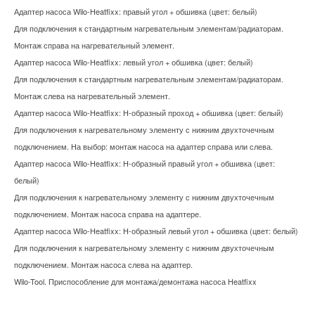
Адаптер насоса Wilo-Heatfixx: правый угол + обшивка (цвет: белый)
предотвращает их распространение. В дополнение к этому
снижения энергопотребления зданий» пройдут тематические
Для подключения к стандартным нагревательным элементам/радиаторам.
нанотехнологичный дезодорирующий супер-фильтр
круглые столы по обсуждению профстандарта «Монтажник
Монтаж справа на нагревательный элемент.
помогает полностью избавиться от сильных или неприятных
систем вентиляции и кондиционирования
Адаптер насоса Wilo-Heatfixx: левый угол + обшивка (цвет: белый)
запахов. Срок службы всех фильтров – до 10 лет.
воздуха» и «Монтажник оборудования котельных».
Для подключения к стандартным нагревательным элементам/радиаторам.
Специальная функция проверки срока службы фильтра Filter
В ходе дискуссий, модераторами которых выступят
Монтаж слева на нагревательный элемент.
Life Check напомнит о необходимости замены.
президент НП «СЗ Центр АВОК» Александр Гримитлин и
Адаптер насоса Wilo-Heatfixx: H-образный проход + обшивка (цвет: белый)
Благодаря функции ECONAVI новые воздухоочистители
генеральный директор ООО «ПКБ «Теплоэнергетика» Ефим
Для подключения к нагревательному элементу с нижним двухточечным
анализируют и «запоминают» распорядок дня своих
Палей, представители Минтруда РФ и НОСТРОЙ в прямом
подключением. На выбор: монтаж насоса на адаптер справа или слева.
владельцев. Они, например, включатся на полную
диалоге с представителями проектных, строительно-
Адаптер насоса Wilo-Heatfixx: H-образный правый угол + обшивка (цвет:
мощность, прежде чем Вы начнете готовить, убирать
монтажных, эксплуатирующих организаций обсудят
белый)
квартиру или вернетесь с прогулки с собакой. Быстро удалив
разрабатываемые документы.
Для подключения к нагревательному элементу с нижним двухточечным
загрязнения, воздухоочиститель еще некоторое время
подключением. Монтаж насоса справа на адаптере.
Целью дискуссии является создание общими
работает в усиленном режиме, не позволяя неприятным
Адаптер насоса Wilo-Heatfixx: H-образный левый угол + обшивка (цвет: белый)
усилиями грамотно составленного норматива, на основании
запахам, пыли и бактериям распространится по дому.
Для подключения к нагревательному элементу с нижним двухточечным
которого в дальнейшем, согласно утвержденному на
Подобная интеллектуальная подстройка позволяет вдвое
подключением. Монтаж насоса слева на адаптер.
государственном уровне законопроекту о регулировании
сокращать потребление энергии.
Wilo-Tool. Приспособление для монтажа/демонтажа насоса Heatfixx
порядка применения профессиональных стандартов
Забор воздуха очистителем осуществляется сверху, снизу,
будут создаваться обучающие программы, будет