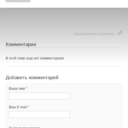
насосов
НОВОСТИ СОК 24 ИЮЛЯ 2026
→
Китай опубликовал план развития сектора ВИЭ на
период 2026-2030 гг.
НОВОСТИ СОК 24 ИЮЛЯ 2026
→
Коалиция из 19 штатов и Нью-Йорка подала в суд на
EPA
Уведомления отключены
НОВОСТИ СОК 23 ИЮЛЯ 2026
Комментарии
В этой теме еще нет комментариев
Уведомления отключены
Добавить комментарий
Комментарии
Ваше имя *
В этой теме еще нет комментариев
Ваш E-mail *
Добавить комментарий
Ваше имя *