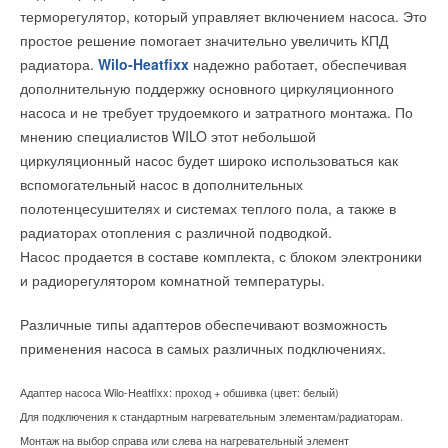
вирусы, бактерии, пылевые клещи и проч. Недостаток влаги
технологий в инженерные системы зданий и сооружений. Кто
терморегулятор, который управляет включением насоса. Это
в воздухе приводит к иссушению слизистых, а также кожи и
будет внедрять на практике новейшие задумки архитекторов
простое решение помогает значительно увеличить КПД
волос. Все это может способствовать ослаблению организма
и проектировщиков? Кто и как будет соблюдать технологии
радиатора.
Wilo-Heatfixx
надежно работает, обеспечивая
и развитию серьезных заболеваний - от аллергии до астмы -
монтажа и эксплуатации при использовании новейшего
дополнительную поддержку основного циркуляционного
особенно у детей.
оборудования и для достижения наивысшего качества, а,
насоса и не требует трудоемкого и затратного монтажа. По
следовательно, комфорта и безопасности возводимых
мнению специалистов WILO этот небольшой
Современные комплексы очистки воздуха Panasonic F-
зданий? Как определить квалификацию персонала, которому
циркуляционный насос будет широко использоваться как
VXF70, F-VXH50 и F-VXF35 с технологией nanoe™
предстоит работать с новыми энергоэффективными и
вспомогательный насос в дополнительных
подавляют активность вредных веществ и микроорганизмов,
экологичными технологиями? Все эти вопросы требуют
полотенцесушителях и системах теплого пола, а также в
обезвреживают вирусы гриппа (в том числе штаммы свиного
ответа уже сегодня.
радиаторах отопления с различной подводкой.
и птичьего гриппа - H1N1, H5N1), предотвращают рост
Насос продается в составе комплекта, с блоком электроники
плесени и распространение кишечной палочки. Приборы
Надежность и качество строительства, внедрение и
и радиорегулятором комнатной температуры.
оснащены специальным композитным воздушным фильтром,
применение новейших технологий, а, главное, задел на
использующим три инновационные технологии, которые
будущее строительной отрасли создается сегодня.
Различные типы адаптеров обеспечивают возможность
нейтрализуют 17 типов вирусов, бактерий и аллергенов.
Министерством труда совместно с Национальным
применения насоса в самых различных подключениях.
Технология Super alleru-buster устраняет аллергены (клещи,
объединением строителей начата работа по разработке
Адаптер насоса Wilo-Heatfixx: проход + обшивка (цвет: белый)
пыльца), технология Green Tea Catechin улавливает вирусы,
профессиональных стандартов и в рамках деловой
Для подключения к стандартным нагревательным элементам/радиаторам.
а антибактериальный ферментный фильтр Anti-bacteria
программы VI Международного конгресса
Монтаж на выбор справа или слева на нагревательный элемент
Enzyme улавливает бактерии и плесневые грибы и
«Энергоэффективность. XXI век. Инженерные методы