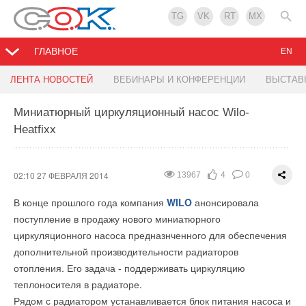
TG
VK
RT
MX
ГЛАВНОЕ
EN
Panasonic выпускает новую линейку
«Энергоэффективность. XXI век»: Обсуждение
ЛЕНТА НОВОСТЕЙ
ВЕБИНАРЫ И КОНФЕРЕНЦИИ
ВЫСТАВ
инновационных воздухоочистителей
профстандартов
Миниатюрный циркуляционный насос Wilo-
Heatfixx
15:47 26 ФЕВРАЛЯ 2014
12:26 26 ФЕВРАЛЯ 2014
8854
2106
0
1
0
0
Компания
Сегодня строительная отрасль, проектирование и
Panasonic
представила на российском рынке
новую линейку бытовых комплексов для очистки и
инженерия развиваются стремительными темпами: в
02:10 27 ФЕВРАЛЯ 2014
13967
4
0
увлажнения воздуха Panasonic F-VXF70, F-VXH50 и F-VXF35.
проекты закладываются новые технологии и
В конце прошлого года компания
WILO
анонсировала
Созданные на основе передовой технологии nanoe™ они
материалы, при монтаже используется и
поступление в продажу нового миниатюрного
помогут создать здоровый и комфортный микроклимат в
устанавливается современное оборудование,
циркуляционного насоса предназнченного для обеспечения
каждом доме.
требующее соответствующей квалификации, знаний
дополнительной производительности радиаторов
и умений от специалистов.
Жители мегаполисов ежедневно подвергаются воздействию
отопления. Его задача - поддерживать циркуляцию
агрессивной окружающей среды. Даже в квартире человека
Особое внимание в рамках повышения
теплоносителя в радиаторе.
окружают невидимые глазу вредные вещества, аллергены,
энергоэффективности объектов уделяется внедрению новых
Рядом с радиатором устанавливается блок питания насоса и