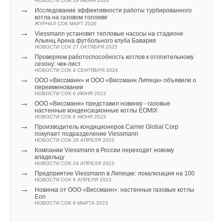
НОВОСТИ СОК 19 ИЮНЯ 2026
→
Исследование эффективности работы турбированного
котла на газовом топливе
ЖУРНАЛ СОК МАРТ 2026
→
Viessmann установит тепловые насосы на стадионе
Альянц Арена футбольного клуба Бавария
НОВОСТИ СОК 27 ОКТЯБРЯ 2025
→
Проверяем работоспособность котлов к отопительному
сезону: чек-лист
НОВОСТИ СОК 4 СЕНТЯБРЯ 2024
→
ООО «Виссманн» и ООО «Виссманн Липецк» объявили о
переименовании
НОВОСТИ СОК 6 ИЮНЯ 2023
→
ООО «Виссманн» представил новинку - газовые
настенные конденсационные котлы EOMIX
НОВОСТИ СОК 6 ИЮНЯ 2023
→
Производитель кондиционеров Carrier Global Corp
покупает подразделение Viessmann
НОВОСТИ СОК 28 АПРЕЛЯ 2023
→
Компании Viessmann в России переходят новому
владельцу
НОВОСТИ СОК 24 АПРЕЛЯ 2023
→
Предприятие Viessmann в Липецке: локализация на 100
НОВОСТИ СОК 6 АПРЕЛЯ 2023
→
Новинка от ООО «Виссманн»: настенные газовые котлы
Eon
НОВОСТИ СОК 9 МАРТА 2023