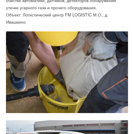
очистке автоматики, датчиков, детекторов обнаружения
утечки угарного газа и прочего оборудования.
Объект: Логистический центр FM LOGISTIC М.О., д.
Текст комментария
Ивашкино