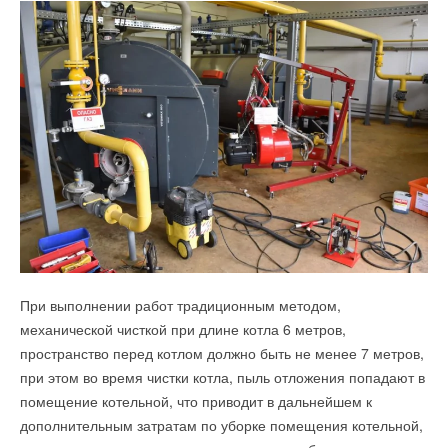
Эффективная защита питьевой воды
НОВОСТИ СОК 13 ИЮЛЯ 2021
→
Обновление ревизий в системах Uponor HTP & Uponor
Добавить комментарий
Decibel
НОВОСТИ СОК 20 НОЯБРЯ 2020
Ваше имя *
Ваш E-mail *
Уведомления отключены
Текст комментария
Комментарии
В этой теме еще нет комментариев
При выполнении работ традиционным методом,
механической чисткой при длине котла 6 метров,
Добавить комментарий
пространство перед котлом должно быть не менее 7 метров,
при этом во время чистки котла, пыль отложения попадают в
Ваше имя *
помещение котельной, что приводит в дальнейшем к
дополнительным затратам по уборке помещения котельной,
Ваш E-mail *