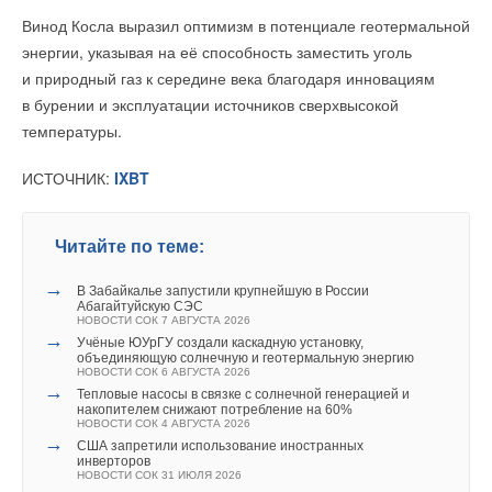
только ближайшие решения, постоянно уточняя расчеты по
инверторов
Винод Косла выразил оптимизм в потенциале геотермальной
НОВОСТИ СОК 31 ИЮЛЯ 2026
мере поступления новых данных о ценах и генерации.
энергии, указывая на её способность заместить уголь
и природный газ к середине века благодаря инновациям
Результаты оказались наглядными. В первый день
в бурении и эксплуатации источников сверхвысокой
электромобили получили весь запрошенный объем
температуры.
энергии — 110 киловатт-часов из 110. Во второй, несмотря
на рост числа подключений, — 112 киловатт-часов из 143. В
Уведомления отключены
ИСТОЧНИК:
IXBT
этот день один электромобиль не принимал команду из-за
Комментарии
кратковременного сбоя на своей стороне. В результате,
другие машины переходили в «спящий» режим. Это
Читайте по теме:
В этой теме еще нет комментариев
показало необходимость автоматического исключения
→
В Забайкалье запустили крупнейшую в России
неисправных устройств из общего распределения.
Абагайтуйскую СЭС
НОВОСТИ СОК 7 АВГУСТА 2026
Добавить комментарий
→
Учёные ЮУрГУ создали каскадную установку,
В течение двух дней станция строго соблюдала сетевые
объединяющую солнечную и геотермальную энергию
лимиты и автоматически подстраивалась под динамику цен:
НОВОСТИ СОК 6 АВГУСТА 2026
Ваше имя *
→
Тепловые насосы в связке с солнечной генерацией и
в часы низких тарифов мощность возрастала, при
накопителем снижают потребление на 60%
подорожании снижалась. Был также отмечен интересный
НОВОСТИ СОК 4 АВГУСТА 2026
→
США запретили использование иностранных
Ваш E-mail *
компромисс между двумя уровнями управления: нижний
инверторов
НОВОСТИ СОК 31 ИЮЛЯ 2026
уровень всегда поддерживает минимальную мощность (2,1