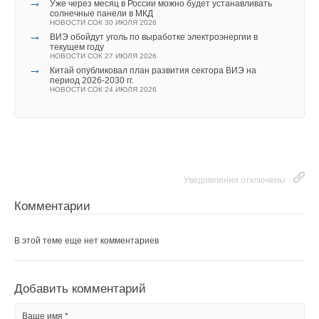
→
Уже через месяц в России можно будет устанавливать
киловатта на фазу), чтобы не допустить отключения
солнечные панели в МКД
НОВОСТИ СОК 30 ИЮЛЯ 2026
автомобиля, даже если верхний уровень в данный момент
Текст комментария
→
ВИЭ обойдут уголь по выработке электроэнергии в
ограничивает общую нагрузку. Это может вызывать
текущем году
НОВОСТИ СОК 27 ИЮЛЯ 2026
кратковременные превышения лимита, но предотвращает
→
Китай опубликовал план развития сектора ВИЭ на
остановку зарядки и повышает устойчивость системы.
период 2026-2030 гг.
НОВОСТИ СОК 24 ИЮЛЯ 2026
Разработчики зафиксировали и другие характерные для
реальных условий проблемы — кратковременные ошибки
связи, задержки при запуске сессий, несовместимость
некоторых моделей электромобилей с протоколами обмена
данными. Эти наблюдения помогли уточнить алгоритмы:
Уведомления отключены
расширить диапазон снижения мощности у
Комментарии
низкоприоритетных машин, добавить защиту от перехода
в «спящий режим» при коротких перерывах и улучшить
В этой теме еще нет комментариев
диагностику неисправных подключений.
В итоге цель эксперимента была достигнута.
Добавить комментарий
Распределенная иерархическая система
продемонстрировала устойчивую работу даже при
Ваше имя *