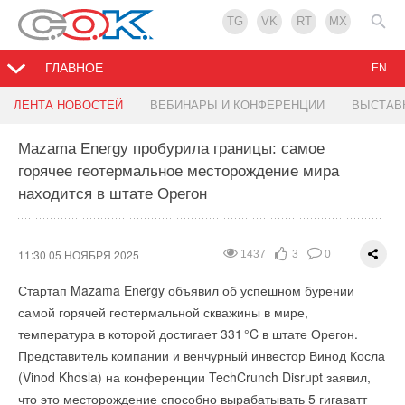
TG
VK
RT
MX
ГЛАВНОЕ
EN
Кабмин разрешил переносить ввод ВИЭ-
«Умную» систему массовой зарядки
ЛЕНТА НОВОСТЕЙ
ВЕБИНАРЫ И КОНФЕРЕНЦИИ
ВЫСТАВ
проектов на два года
электромобилей испытали в Дании
Mazama Energy пробурила границы: самое
горячее геотермальное месторождение мира
11:26 05 НОЯБРЯ 2025
14:25 01 НОЯБРЯ 2025
1158
1168
5
1
0
0
находится в штате Орегон
11:30 05 НОЯБРЯ 2025
1437
3
0
Стартап Mazama Energy объявил об успешном бурении
самой горячей геотермальной скважины в мире,
температура в которой достигает 33
1
°C в штате Орегон.
Представитель компании и венчурный инвестор Винод Косла
(Vinod Khosla) на конференции TechCrunch Disrupt заявил,
что это месторождение способно вырабатывать 5 гигаватт