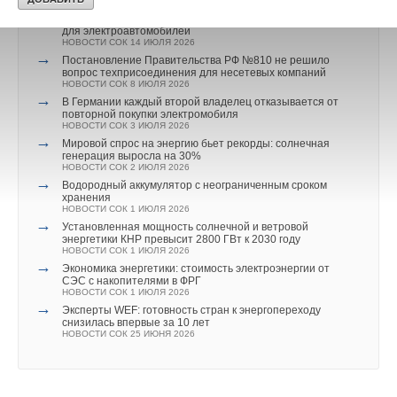
НОВОСТИ СОК 21 ИЮЛЯ 2026
→
Росатом запустит гигафабрику литий-ионных батарей
для электроавтомобилей
НОВОСТИ СОК 14 ИЮЛЯ 2026
→
Постановление Правительства РФ №810 не решило
вопрос техприсоединения для несетевых компаний
НОВОСТИ СОК 8 ИЮЛЯ 2026
→
В Германии каждый второй владелец отказывается от
повторной покупки электромобиля
НОВОСТИ СОК 3 ИЮЛЯ 2026
→
Мировой спрос на энергию бьет рекорды: солнечная
генерация выросла на 30%
НОВОСТИ СОК 2 ИЮЛЯ 2026
→
Водородный аккумулятор с неограниченным сроком
хранения
НОВОСТИ СОК 1 ИЮЛЯ 2026
→
Установленная мощность солнечной и ветровой
энергетики КНР превысит 2800 ГВт к 2030 году
НОВОСТИ СОК 1 ИЮЛЯ 2026
→
Экономика энергетики: стоимость электроэнергии от
СЭС с накопителями в ФРГ
НОВОСТИ СОК 1 ИЮЛЯ 2026
→
Эксперты WEF: готовность стран к энергопереходу
снизилась впервые за 10 лет
НОВОСТИ СОК 25 ИЮНЯ 2026