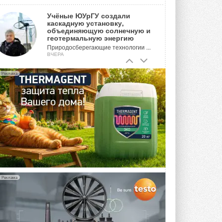
Учёные ЮУрГУ создали
каскадную установку,
объединяющую солнечную и
геотермальную энергию
Природосберегающие технологии ...
ВЧЕРА
Для Арктики создали
Реклама
технологию защиты
ветрогенераторов от аварий
Разработка учитывает влияние
мерзлоты, обледенения и снеговых ...
ВЧЕРА
Гибридный тепловой насос PV/T
с одним общим испарителем
Исследователи предложили
конструкцию двухисточникового ...
5 АВГУСТА 2026
Реклама
21-й ежегодный форум
«ЦОД-2026»
Мероприятие пройдет 2-3 сентября в
отеле Radisson Slavyanskaya. Форум
посетит более двух тысяч участников ...