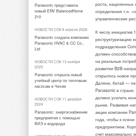
Ассортимент ДЮЙМ
роста, нацеленных 
Panasonic представила
Теплоизоляционный 
дополнился счетчиками
новый ERV BalancedHome
НОВОСТИ СОК 21 июля 2020
определения т.н. «
воды Итэлма
сохранять тепло в б
210
управленческие рес
Компания ЭВАН обновила и
дополнительно исто
улучшила конструкцию котла
НОВОСТИ СОК 28 июля 2017
электрический ТЭН 
НОВОСТИ СОК 6 апреля 2026
ЭВАН Expert
К числу инициатив 
ДЮЙМ включил в программу
водонагревателей с
Panasonic создала компанию
реструктуризацию к
дымоходы FERRUM
Panasonic HVAC & CC Co.,
НОВОСТИ СОК 25 июня 2020
размещать отопител
подразделения Conn
Ltd
Твердотопливные котлы
НОВОСТИ СОК 24 июля 2017
должен способствов
VEDEX 3300 и VEDEX 4000
Компания ДЮЙМ явл
на реальные потреб
Дюйм — прямой дилер
НОВОСТИ СОК 13 ноября
Buderus на террито
фильтров для воды Atlas
2025
развитии B2B-напра
НОВОСТИ СОК 25 июня 2020
Filtri
Panasonic открыла новый
открылось новое пр
Модуль управления ГВС
учебный центр по тепловым
Даляне, Китай — пе
EVAN AQUA
НОВОСТИ СОК 15 июня 2017
насосам в Чехии
Panasonic в стране
Готовое решение Uni-Fitt для
НОВОСТИ СОК 16 мая 2019
должно усилить кон
панельных радиаторов
НОВОСТИ СОК 11 декабря
Последняя разработка в
2024
рынке. Развивая на
линейке контроллеров
Panasonic: энергоснабжение
акции компании Pan
предприятия с помощью
года, чтобы к осен
Тэги:
Дюйм
Газовые настенные котлы
Газовые 
ВИЭ и водорода
предприятием. Корп
Тэги:
Компания Эван
Бренд Nibe
Бренд Эван
счет максимально э