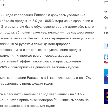
ус
ome.
Уведомления отключены
11
фин. года корпорация Panasonic добилась увеличения
Се
 объема продаж на 5% до 1865,3 млрд иен в сравнении с
Уведомления отключены
 Это во многом было обусловлено ростом автомобильного
11
м продаж в Японии также увеличился — преимущественно
Си
 бытовой техники. Несмотря на сокращение в авиационном
anasonic за рубежом также демонстрировали
 в основном за счет серьезного увеличения продаж
равления и, прежде всего, перезаряжаемых
ложительный эффект также оказали присоединение
Zetes и благоприятная динамика валютных курсов.
ль корпорации Panasonic в 1 квартале выросла на 17%
о сравнению с предыдущим годом.
ль в рассматриваемый период увеличилась на 10% и
 иен. Чистая прибыль акционеров Panasonic выросла на
ен по сравнению с прошлым годом.