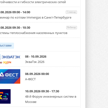
тойчивости и гибкости электрических сетей
Испытания прошли на собственной
производственной площадке и были ...
3 АВГУСТА 2026
.08.2026 09:00 - 14:00
Семинар
минар по котлам Immergas в Санкт-Петербурге
Samsung выпускает VRF-
систему DVM на R32
Линейка включает семь типоразмеров
.08.2026 09:30 - 10:30
Вебинар
производительностью от 22,4 до 56 кВт.
стемы теплоснабжения населенных пунктов
Суммарная длина трубопроводов ...
3 АВГУСТА 2026
Выставки
«СиСофт Девелопмент» подвел
итоги конкурса студенческих
проектов «ТИМ-лидеры 2026»
08 - 10.09.2026
Новый сезон конкурса «ТИМ-лидеры»
ЭкваТэк 2026
стартует уже в сентябре 2026 года ...
3 АВГУСТА 2026
08.09.2026 00:00
«Русклимат» укрепляет
А-ФЕСТ
партнёрство за Уралом
Президент Омского землячества в
Москве Михаил Тимошенко посетил
Омск с трёхдневным рабочим визитом ...
10.09.2026 09:30 - 17:30
31 ИЮЛЯ 2026
48-й Форум инженерных систем в
Москве
Carrier модернизирует