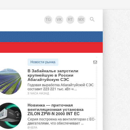
TG
VK
RT
MX
EN
Новости рынка
В Забайкалье запустили
крупнейшую в России
Абагайтуйскую СЭС
Годовая выработка Абагайтуйской СЭС
составит 223 221 тыс. кВт-ч ...
3 ЧАСА НАЗАД
Новинка — приточная
вентиляционная установка
ZILON ZPW-N 2000 INT EC
Серия построена на вентиляторах с EC-
двигателями, что обеспечивает ...
ВЧЕРА