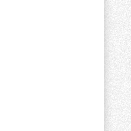
партнёром NVIDIA по системам ...
28 ИЮЛЯ 2026
В Великобритании предлагают
сделать кондиционирование
обязательным для новостроек
Либеральные демократы внесли
предложение оснащать все новые ...
1
28 ИЮЛЯ 2026
В Подмосковье запустят
производство холодильной
техники и теплообменного
оборудования
Проект реализует компания «ВЕЗА» ...
28 ИЮЛЯ 2026
Ридан объявил о старте продаж
автоматического
балансировочного клапана
Клапан APT‑R3 производится на заводе
в Лешково (Московская область) ...
27 ИЮЛЯ 2026
Шумоглушители собственного
производства от компании
TURKOV