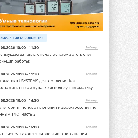
5 АВГУСТА 2026
Китайская Shenling представила
линейку тепловых насосов
«воздух-вода» на R290
Серия ThermaX R290 All-In-One
включает три модели ...
Ближайшие мероприятия
4 АВГУСТА 2026
.08.2026 10:00 - 11:30
Вебинар
Тепловые насосы в связке с
еимущества теплых полов в системе отопления
солнечной генерацией и
ринцип работы)
накопителем снижают
потребление на 60%
Исследователи из Италии установили ...
.08.2026 10:00 - 11:30
Вебинар
4 АВГУСТА 2026
томатика USYSTEMS для отопления. Как
кономить на коммуналке используя автоматику
«РУСКЛИМАТ Fest 2026» в Уфе
собрал свыше 700 профи
климатической отрасли
.08.2026 13:00 - 14:30
Вебинар
Организатором выступил торгово-
ниторинг, поиск отклонений и дефектоскопия по
производственный холдинг ...
нным ТЛО. Часть 2
3 АВГУСТА 2026
«Датарк» испытал модульный
.08.2026 14:00 - 16:00
Вебинар
ЦОД с плотностью 54 кВт на
ль систем накопления энергии в повышении
стойку