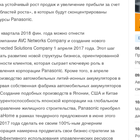
на устойчивый рост продаж и увеличение прибыли за счет
кожух из жесткого пенополиуретана позволяет надежно
областей роста», в которых будут сконцентрированы
аке в течение длительного времени. В качестве
урсы Panasonic.
чника тепла в бойлер может быть установлен
(в моделях SU200/5E, SU300/5, SU1000). Модели
1 квартала 2018 фин. года можно отнести
ерий L и LT благодаря своей конструкции позволяют
омпании AVC Networks Company и создание нового
ьные котлы непосредственно на них.
ected Solutions Company 1 апреля 2017 года. Этот шаг
08
Пр
ать развитию новой структуры бизнеса, ориентированной
яется прямым дилером отопительного оборудования
(п
ности клиентов, которая сыграет ключевую роль в
рии Российской Федерации.
вления корпорации Panasonic. Кроме того, в апреле
09
оизводство автомобильных литий-ионных аккумуляторов в
Ав
рвая собственная фабрика автомобильных аккумуляторов
сэ
. Создание подобных производств в Японии, США и Китае
курентоспособность японской корпорации на глобальном
10
правление жилищного строительства, Panasonic приобрел
Мо
aHome в рамках тендерного предложения в июне этого
да
и 2017 года сделать ее своим 100%-ным дочерним
напольные котлы
Бойлеры косвенного нагрева
10
орация намерена продвигать свои бизнес-стратегии за
Бойлеры косвенного нагрева
Ро
ффективного использования управленческих ресурсов