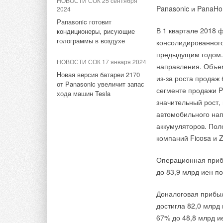
НОВОСТИ СОК 25 сентября
Panasonic и PanaH
Электрические накопительные водонагреватели
Комментарии
2024
Panasonic готовит
В 1 квартале 2018 
кондиционеры, рисующие
В этой теме еще нет комментариев
голограммы в воздухе
Комментарии
консолидированного
предыдущим годом.
НОВОСТИ СОК 17 января 2024
направления. Объе
В этой теме еще нет комментариев
Добавить комментарий
Новая версия батареи 2170
из-за роста продаж
от Panasonic увеличит запас
сегменте продажи P
хода машин Tesla
Ваше имя *
Ваш E-mail *
Добавить комментарий
значительный рост,
автомобильного нап
аккумуляторов. По
Ваше имя *
Ваш E-mail *
Текст комментария
компаний Ficosa и 
Операционная прибы
Текст комментария
до 83,9 млрд иен п
Доналоговая прибы
достигла 82,0 млрд
67% до 48,8 млрд и