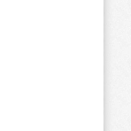
Канальные вентиляторы с ЕС-
двигателями Sysimple TRS EC
Poti
Новинка от Системэйр —
прямоугольный канальный ...
30 ИЮЛЯ 2026
Краска для окон: как выбрать
состав, который не
растрескается после первой
зимы
Частые вопросы о краске для окон ...
30 ИЮЛЯ 2026
СИЭНПИ РУС представила
новую серию консольных
насосов NM
Усовершенствованная гидравлика
помогает снизить энергопотребление ...
30 ИЮЛЯ 2026
Группа «Теплолюкс» открыла
новую производственную
площадку
Открытие нового завода состоялось
сегодня в Мытищах ...
29 ИЮЛЯ 2026