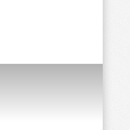
Stiebel Eltron — спонсирует
международные соревнования
25 спортсменов, выступающих в
прыжках с трамплина и лыжном
двоеборье на международных ...
29 ИЮЛЯ 2026
Новый фирменный магазин
Midea открылся в Сургуте
Компания «Даичи» совместно с
партнером «Энердрим» открыла новый
фирменный магазин Midea в Сургуте ...
29 ИЮЛЯ 2026
Токио — лидер по
интенсивности использования
кондиционеров
Данные получены в ходе очередного
опроса Daikin о восприятии жары ...
28 ИЮЛЯ 2026
CDU производства LG прошёл
валидацию NVIDIA для ИИ-дата-
центров
Компания становится официальным