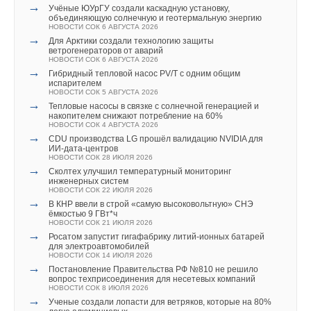
→
Учёные ЮУрГУ создали каскадную установку,
объединяющую солнечную и геотермальную энергию
НОВОСТИ СОК 6 АВГУСТА 2026
→
Для Арктики создали технологию защиты
ветрогенераторов от аварий
НОВОСТИ СОК 6 АВГУСТА 2026
→
Гибридный тепловой насос PV/T с одним общим
испарителем
НОВОСТИ СОК 5 АВГУСТА 2026
→
Тепловые насосы в связке с солнечной генерацией и
накопителем снижают потребление на 60%
НОВОСТИ СОК 4 АВГУСТА 2026
→
CDU производства LG прошёл валидацию NVIDIA для
ИИ-дата-центров
НОВОСТИ СОК 28 ИЮЛЯ 2026
→
Сколтех улучшил температурный мониторинг
инженерных систем
НОВОСТИ СОК 22 ИЮЛЯ 2026
→
В КНР ввели в строй «самую высоковольтную» СНЭ
ёмкостью 9 ГВт*ч
НОВОСТИ СОК 21 ИЮЛЯ 2026
→
Росатом запустит гигафабрику литий-ионных батарей
для электроавтомобилей
НОВОСТИ СОК 14 ИЮЛЯ 2026
→
Постановление Правительства РФ №810 не решило
вопрос техприсоединения для несетевых компаний
НОВОСТИ СОК 8 ИЮЛЯ 2026
→
Ученые создали лопасти для ветряков, которые на 80%