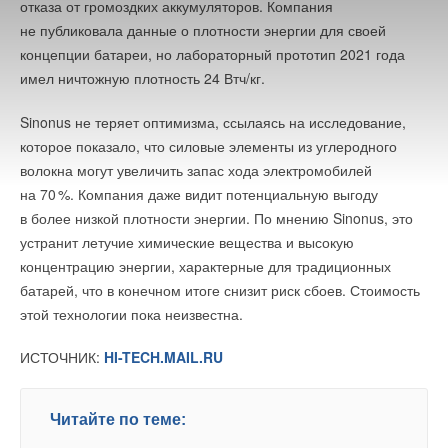
отказа от громоздких аккумуляторов. Компания
Ваш E-mail *
В этой теме еще нет комментариев
не публиковала данные о плотности энергии для своей
концепции батареи, но лабораторный прототип 2021 года
имел ничтожную плотность 24 Втч/кг.
Текст комментария
Добавить комментарий
Sinonus не теряет оптимизма, ссылаясь на исследование,
Ваше имя *
которое показало, что силовые элементы из углеродного
волокна могут увеличить запас хода электромобилей
на 7
0
%. Компания даже видит потенциальную выгоду
Ваш E-mail *
в более низкой плотности энергии. По мнению Sinonus, это
устранит летучие химические вещества и высокую
концентрацию энергии, характерные для традиционных
Текст комментария
батарей, что в конечном итоге снизит риск сбоев. Стоимость
этой технологии пока неизвестна.
ИСТОЧНИК:
HI-TECH.MAIL.RU
Читайте по теме: