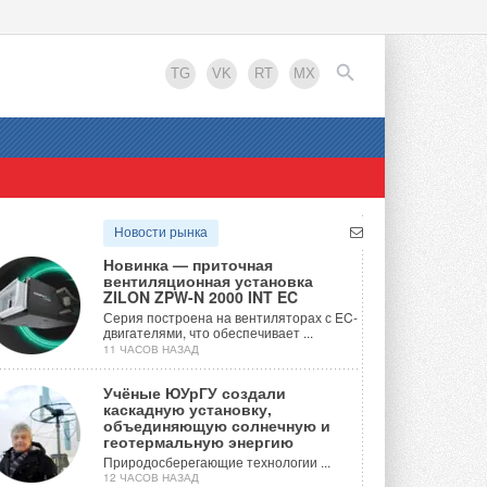
TG
VK
RT
MX
EN
Новости рынка
Новинка — приточная
вентиляционная установка
ZILON ZPW-N 2000 INT EC
Серия построена на вентиляторах с EC-
двигателями, что обеспечивает ...
11 ЧАСОВ НАЗАД
Учёные ЮУрГУ создали
каскадную установку,
объединяющую солнечную и
геотермальную энергию
Природосберегающие технологии ...
12 ЧАСОВ НАЗАД