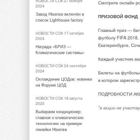
функциям контроля 
НОВОСТИ СОК 27 ноября
Смотрите онлайн ро
НОВОСТИ СОК 31 октября
Ежегодное совещание в
2024
2025
Насосы серий ТРЕ(D
воздуха, ограничен
компании АСТИВ
Завод Hisense включён в
Шкафы управления для
доступны для заказ
контроля работы от
ПРИЗОВОЙ ФОНД
список Lighthouse factory
паровых котлов от «Гермес»
НОВОСТИ СОК 18 февраля
случае расширения 
2022
Главный приз — би
контроллеру Vitotron
НОВОСТИ СОК 17 октября
НОВОСТИ СОК 31 октября
Оборудование GRUNDFOS
футболу FIFA 2018,
2024
2025
включено в Реестр
Представляя собой 
Екатеринбурге, Сочи
Награда «БРИЗ —
промышленной продукции,
Открытие второго
газе, древесина об
Климатические системы»
произведённой в РФ
производственного цеха
Каждый участник акц
энергоснабжения. К
Гермес-Липецк
НОВОСТИ СОК 24 сентября
НОВОСТИ СОК 10 февраля
подвержена колебан
2024
2022
Билеты на футбольн
НОВОСТИ СОК 27 октября
2025
Охлаждение ЦОДов: новинки
в котором зарегист
Grundfos Product Center
на Форуме ЦОД
переходит на новый
Viessmann установит
улучшенный интерфейс
тепловые насосы на
ПОДРОБНОСТИ АК
НОВОСТИ СОК 18 августа
стадионе Альянц Арена
2023
футбольного клуба Бавария
НОВОСТИ СОК 21 января 2022
*в акции не участ
Выбираем кондиционер:
«Грундфос» стал партнёром
главное о климатических
НОВОСТИ СОК 4 апреля 2025
проекта «Дети солнца»
технологиях на примере
Второй ежегодный «Кубок
линейки Hisense
сварки Гермес»