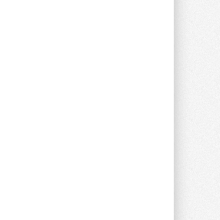
Новый фирменный магазин
Midea открылся в Сургуте
Компания «Даичи» совместно с
партнером «Энердрим» открыла новый
фирменный магазин Midea в Сургуте ...
29 ИЮЛЯ 2026
Токио — лидер по
интенсивности использования
кондиционеров
Данные получены в ходе очередного
опроса Daikin о восприятии жары ...
28 ИЮЛЯ 2026
CDU производства LG прошёл
валидацию NVIDIA для ИИ-дата-
центров
Компания становится официальным
партнёром NVIDIA по системам ...
28 ИЮЛЯ 2026
В Великобритании предлагают
сделать кондиционирование
обязательным для новостроек
Либеральные демократы внесли