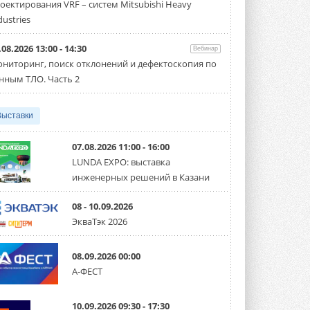
оектирования VRF – систем Mitsubishi Heavy
производительностью от 22,4 до 56 кВт.
Суммарная длина трубопроводов ...
dustries
3 АВГУСТА 2026
.08.2026 13:00 - 14:30
Вебинар
«СиСофт Девелопмент» подвел
ниторинг, поиск отклонений и дефектоскопия по
итоги конкурса студенческих
проектов «ТИМ-лидеры 2026»
нным ТЛО. Часть 2
Новый сезон конкурса «ТИМ-лидеры»
стартует уже в сентябре 2026 года ...
3 АВГУСТА 2026
Выставки
«Русклимат» укрепляет
партнёрство за Уралом
07.08.2026 11:00 - 16:00
Президент Омского землячества в
LUNDA EXPO: выставка
Москве Михаил Тимошенко посетил
инженерных решений в Казани
Омск с трёхдневным рабочим визитом ...
31 ИЮЛЯ 2026
08 - 10.09.2026
Carrier модернизирует
ЭкваТэк 2026
флагманский чиллер AquaEdge
19XR
Чиллер получил новую версию,
08.09.2026 00:00
работающую на хладагенте R1234ze ...
А-ФЕСТ
31 ИЮЛЯ 2026
Mitsubishi расширяет
10.09.2026 09:30 - 17:30