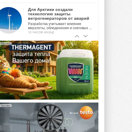
Для Арктики создали
технологию защиты
ветрогенераторов от аварий
Разработка учитывает влияние
мерзлоты, обледенения и снеговых ...
12 ЧАСОВ НАЗАД
Гибридный тепловой насос PV/T
Реклама
с одним общим испарителем
Исследователи предложили
конструкцию двухисточникового ...
ВЧЕРА
21-й ежегодный форум
«ЦОД-2026»
Мероприятие пройдет 2-3 сентября в
отеле Radisson Slavyanskaya. Форум
посетит более двух тысяч участников ...
ВЧЕРА
Реклама
Китайская Shenling представила
линейку тепловых насосов
«воздух-вода» на R290
Серия ThermaX R290 All-In-One
включает три модели ...