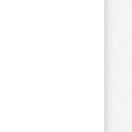
предложение оснащать все новые ...
1
28 ИЮЛЯ 2026
В Подмосковье запустят
производство холодильной
техники и теплообменного
оборудования
Проект реализует компания «ВЕЗА» ...
28 ИЮЛЯ 2026
Ридан объявил о старте продаж
автоматического
балансировочного клапана
Клапан APT‑R3 производится на заводе
в Лешково (Московская область) ...
27 ИЮЛЯ 2026
Шумоглушители собственного
производства от компании
TURKOV
Новая линейка пластинчатых
прямоугольных шумоглушителей ...
27 ИЮЛЯ 2026
Aquatherm Almaty 2026:
ключевая платформа для
развития инженерных систем