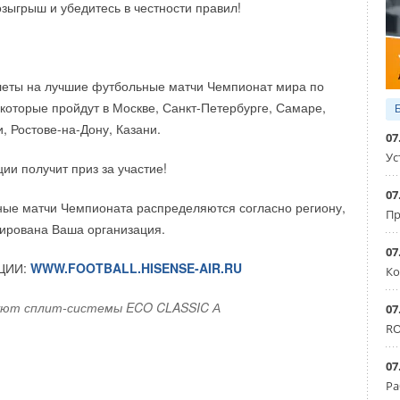
розжига и горения, подачи первичного и вторичного
зыгрыш и убедитесь в честности правил!
)2 и ТРЕ(D)3 с обновлёнными электродвигателями уже
ия максимальной и минимальной температуры, а также
а. Цены на модернизированные модели не изменились.
опительных контуров или приготовления горячей воды в
системы путем подключения котла к универсальному
леты на лучшие футбольные матчи Чемпионат мира по
ic 200-H.
 которые пройдут в Москве, Санкт-Петербурге, Самаре,
природную альтернативу отоплению на жидком топливе и
, Ростове-на-Дону, Казани.
07
еспечивает автономность и высокий уровень
Ус
ии получит приз за участие!
роме того, стоимость древесного топлива меньше
иям, в отличие от стоимости газа или дизельного топлива.
07
ые матчи Чемпионата распределяются согласно региону,
Пр
рирована Ваша организация.
07
ЦИИ:
WWW.FOOTBALL.HISENSE-AIR.RU
Ко
вуют сплит-системы ECO CLASSIC А
07
RO
07
Ра