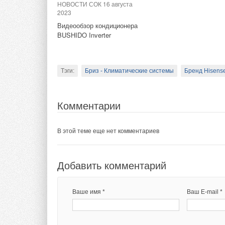
Тэги:
Грундфос
Бренд Grundfos
Насосные станц
НОВОСТИ СОК 16 августа
2023
Тэги:
Гермес
Бренд Viessmann
Твердотопливны
Видеообзор кондиционера
BUSHIDO Inverter
Комментарии
Комментарии
В этой теме еще нет комментариев
Тэги:
Бриз - Климатические системы
Бренд Hisens
В этой теме еще нет комментариев
Добавить комментарий
Комментарии
Добавить комментарий
Ваше имя *
Ваш E-mail *
В этой теме еще нет комментариев
Ваше имя *
Ваш E-mail *
Текст комментария
Добавить комментарий
Текст комментария
Ваше имя *
Ваш E-mail *