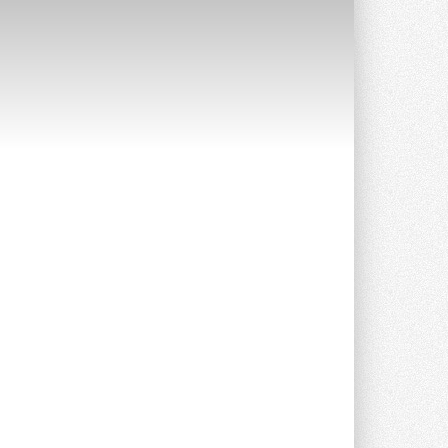
Краска для окон: как выбрать
состав, который не
растрескается после первой
зимы
Частые вопросы о краске для окон ...
30 ИЮЛЯ 2026
СИЭНПИ РУС представила
новую серию консольных
насосов NM
Усовершенствованная гидравлика
помогает снизить энергопотребление ...
30 ИЮЛЯ 2026
Группа «Теплолюкс» открыла
новую производственную
площадку
Открытие нового завода состоялось
сегодня в Мытищах ...
29 ИЮЛЯ 2026
Stiebel Eltron — спонсирует
международные соревнования
25 спортсменов, выступающих в
прыжках с трамплина и лыжном
двоеборье на международных ...
29 ИЮЛЯ 2026