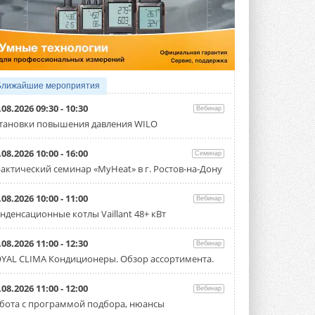
4 АВГУСТА 2026
Тепловые насосы в связке с
солнечной генерацией и
накопителем снижают
потребление на 60%
Исследователи из Италии установили ...
Ближайшие мероприятия
4 АВГУСТА 2026
.08.2026 09:30 - 10:30
Вебинар
«РУСКЛИМАТ Fest 2026» в Уфе
тановки повышения давления WILO
собрал свыше 700 профи
климатической отрасли
.08.2026 10:00 - 16:00
Семинар
Организатором выступил торгово-
производственный холдинг ...
актический семинар «MyHeat» в г. Ростов-на-Дону
3 АВГУСТА 2026
.08.2026 10:00 - 11:00
Вебинар
«Датарк» испытал модульный
нденсационные котлы Vaillant 48+ кВт
ЦОД с плотностью 54 кВт на
стойку
Испытания прошли на собственной
.08.2026 11:00 - 12:30
Вебинар
производственной площадке и были ...
YAL CLIMA Кондиционеры. Обзор ассортимента.
3 АВГУСТА 2026
Samsung выпускает VRF-
.08.2026 11:00 - 12:00
Вебинар
систему DVM на R32
бота с программой подбора, нюансы
Линейка включает семь типоразмеров