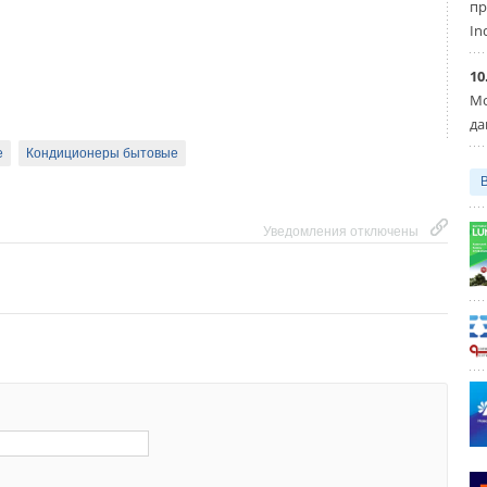
пр
ии и спец. насосы
In
е и пеллетные котлы
10
Уведомления отключены
Мо
да
Уведомления отключены
e
Кондиционеры бытовые
Уведомления отключены