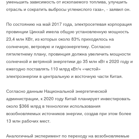
→
уменьшить зависимость от ископаемого топлива, улучшить
Петербургский завод Bosch передали под управление
шкафов управления, а также участок нестандартного
«Газпрома»
отрасль и сократить выбросы углекислого газа», - заявил он.
Ваше имя *
НОВОСТИ СОК 23 МАЯ 2024
оборудования и новый центр управления испытательным
→
Bosch инвестировал в переработку li-ion аккумуляторов
стендом.
«следующего поколения»
По состоянию на май 2017 года, электросетевая корпорация
комментарии к новости (
2
)
НОВОСТИ СОК 21 МАЯ 2024
Ваш E-mail *
→
ИСТОЧНИК:
КОММЕРСАНТ
провинции Цинхай имела общую установленную мощность
Путин передал структуре «Газпрома» управление
И в завершение мероприятия, гостей пригласили на
«дочками» Ariston и BSH
23,4 млн КВт, из которых около 83% приходилось на
НОВОСТИ СОК 27 АПРЕЛЯ 2024
официальное открытие сервисного центра насосного
→
солнечную, ветровую и гидроэнергетику. Согласно
Bоsch и Buderus представили каталоги продукции и
оборудования Wilo, где руководитель департамента сервиса
Считаете ли вы, что в РФ в достаточной мере
решений на 2023 год
Текст комментария
пятилетнему плану, провинция должна увеличить мощности
НОВОСТИ СОК 17 ЯНВАРЯ 2023
«ВИЛО РУС» Анфиса Васильева перерезала ленточку на
поддерживаются ВИЭ?
→
солнечной и ветряной энергетики до 35 млн кВт к 2020 году и
Новинка от Bosch - флагманская серия Climate Line
стенде тестирования насосов и дала команду на проведение
6000i
ежегодно поставлять 110 млрд кВт/ч «чистой»
НОВОСТИ СОК 26 ОКТЯБРЯ 2022
теста.
Этого не нужно делать!
→
Новый напольный конденсационный котел Buderus
электроэнергии в центральную и восточную части Китая.
Logano Plus KB472
Нет
НОВОСТИ СОК 6 СЕНТЯБРЯ 2022
→
Великолепная сотня: оборудование брендов Bosch и
Согласно данным Национальной энергетической
Buderus признано лучшим
Да
Читайте по теме:
администрации, к 2020 году Китай планирует инвестировать
НОВОСТИ СОК 28 ЯНВАРЯ 2022
около $366 млрд в технологии использования
→
ВИЛО РУС представила обновлённый онлайн‑каталог
возобновляемых источников энергии, создав при этом более
запасных частей
НОВОСТИ СОК 3 ИЮЛЯ 2026
13 млн рабочих мест.
→
Насосы NOCE и NOC одобрены ПАО «МОЭК» по итогам
Читайте по теме:
реальной эксплуатации
НОВОСТИ СОК 15 ИЮНЯ 2026
Аналогичный эксперимент по переходу на возобновляемые
→
Уведомления отключены