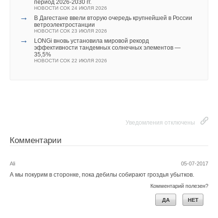
период 2026-2030 гг.
НОВОСТИ СОК 24 ИЮЛЯ 2026
ДА
НЕТ
→
В Дагестане ввели вторую очередь крупнейшей в России
ветроэлектростанции
НОВОСТИ СОК 23 ИЮЛЯ 2026
→
LONGi вновь установила мировой рекорд
эффективности тандемных солнечных элементов —
35,5%
Добавить комментарий
НОВОСТИ СОК 22 ИЮЛЯ 2026
Ваше имя *
Ваш E-mail *
Уведомления отключены
Комментарии
Текст комментария
Ali
05-07-2017
А мы покурим в сторонке, пока дебилы собирают гроздья убытков.
Комментарий полезен?
ДА
НЕТ