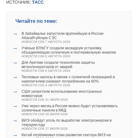
35,5%
ИСТОЧНИК:
ТАСС
НОВОСТИ СОК 22 ИЮЛЯ 2026
Уведомления отключены
Читайте по теме:
Комментарии
→
В Забайкалье запустили крупнейшую в России
В этой теме еще нет комментариев
Абагайтуйскую СЭС
НОВОСТИ СОК 7 АВГУСТА 2026
Уведомления отключены
→
Учёные ЮУрГУ создали каскадную установку,
объединяющую солнечную и геотермальную энергию
Комментарии
НОВОСТИ СОК 6 АВГУСТА 2026
Добавить комментарий
→
Для Арктики создали технологию защиты
ветрогенераторов от аварий
Ali
Ваше имя *
05-07-2017
НОВОСТИ СОК 6 АВГУСТА 2026
→
Зачем нам кузнец? Нет, нам кузнец не нужен! (с)
Тепловые насосы в связке с солнечной генерацией и
накопителем снижают потребление на 60%
Комментарий полезен?
НОВОСТИ СОК 4 АВГУСТА 2026
→
Ваш E-mail *
США запретили использование иностранных
ДА
НЕТ
инверторов
НОВОСТИ СОК 31 ИЮЛЯ 2026
→
Уже через месяц в России можно будет устанавливать
солнечные панели в МКД
Текст комментария
НОВОСТИ СОК 30 ИЮЛЯ 2026
→
ВИЭ обойдут уголь по выработке электроэнергии в
Ali
05-07-2017
текущем году
НОВОСТИ СОК 27 ИЮЛЯ 2026
Хватит кормить жуликов и воров от 'зеленой' энергетики
→
Китай опубликовал план развития сектора ВИЭ на
Комментарий полезен?