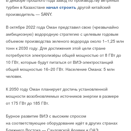
В декабре прошлого года завод по производству ветряных
профи климатической отрасли
с De Dietrich и Remeha.
НОВОСТИ СОК 3 АВГУСТА 2026
на построении глубинных 2D/3D моделей температуры,
турбин в Казахстане
начал строить
другой китайский
→
Инверторные накопительные водонагреватели Royal
петрои теплофизических свойств пород. В нем используются
производитель — SANY.
Thermo: чем отличаются три серии
ЖУРНАЛ СОК АВГУСТ 2026
результаты магнитотеллурического зондирования —
В октябре 2022 года Оман представил свою (чрезвычайно
индукционного метода, при котором измеряют естественное
амбициозную) водородную стратегию с целевым годовым
электромагнитное поле на поверхности Земли. Совместный
объемом производства зеленого водорода около 1–1,25 млн
анализ построенных моделей с помощью методов
тонн к 2030 году. Для достижения этой цели стране
искусственного интеллекта позволяет создать «паспорт»
потребуются электролизёры общей мощностью от 8 ГВт до
участка недр, который можно использовать для поиска
Уведомления отключены
10 ГВт, которые будут питаться от ВИЭ-электростанций
областей земной коры с заданными свойствами пород.
Комментарии
общей мощностью 16–20 ГВт. Население Омана: 5 млн
человек.
Олег Иванович
14-04-2025
Потребители, в отношении которых запрещены перерывы в подаче
К 2050 году Оман планирует достичь установленной
тепловой энергии, но допускается снижение температуры на период
ликвидации аварийных ситуаций, но не более 54 часов - круто)
мощности возобновляемых источников энергии в размере
Комментарий полезен?
от 175 ГВт до 185 ГВт.
Сделано в Италии
ДА
НЕТ
Бурное развитие ВИЭ с высоким спросом
Сегодня завод BAXI S.p. A. в составе Группы BDR Thermea
на соответствующее оборудование идёт в других странах
является центром по производству настенных газовых
Ближнего Востока — Саудовской Аравии и ОАЭ.
котлов. BAXI, насчитывающая 850 сотрудников, с оборотом