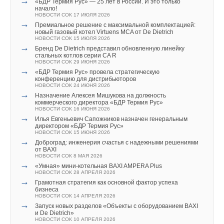
→
«БДР Термия Рус» — 25 лет в России. И это только
начало!
НОВОСТИ СОК 17 ИЮЛЯ 2026
→
Премиальное решение с максимальной комплектацией:
новый газовый котел Virtuens MCA от De Dietrich
Текст комментария
НОВОСТИ СОК 15 ИЮЛЯ 2026
→
Бренд De Dietrich представил обновленную линейку
стальных котлов серии CA R
НОВОСТИ СОК 29 ИЮНЯ 2026
→
«БДР Термия Рус» провела стратегическую
конференцию для дистрибьюторов
НОВОСТИ СОК 24 ИЮНЯ 2026
→
Назначение Алексея Мишукова на должность
коммерческого директора «БДР Термия Рус»
НОВОСТИ СОК 16 ИЮНЯ 2026
→
Илья Евгеньевич Сапожников назначен генеральным
директором «БДР Термия Рус»
НОВОСТИ СОК 15 ИЮНЯ 2026
→
Доброград: инженерия счастья с надежными решениями
от BAXI
НОВОСТИ СОК 8 МАЯ 2026
→
«Умная» мини-котельная BAXI AMPERA Plus
НОВОСТИ СОК 28 АПРЕЛЯ 2026
→
Грамотная стратегия как основной фактор успеха
бизнеса
НОВОСТИ СОК 14 АПРЕЛЯ 2026
→
Запуск новых разделов «Объекты с оборудованием BAXI
и De Dietrich»
НОВОСТИ СОК 10 АПРЕЛЯ 2026