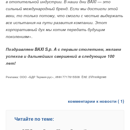
в отопительной индустрии. В наши дни BAXI — это
НОВОСТИ СОК 27 ИЮЛЯ 2026
→
сильный международный бренд. Если мы достигли этой
Китай опубликовал план развития сектора ВИЭ на
период 2026-2030 гг.
вехи, то только потому, что смогли с честью выдержать
НОВОСТИ СОК 24 ИЮЛЯ 2026
все испытания на пути развития компании. Этот
корпоративный дух мы хотим передать будущим
поколениям
».
Поздравляем BAXI S.p. A с первым столетием, желаем
Уведомления отключены
успехов и дальнейших свершений в следующие 100
лет!
Комментарии
Реклама: ООО «БДР Термия рус», ИНН 7717615508 Erid: ​​​2Vfnxvkgowe
В этой теме еще нет комментариев
Добавить комментарий
комментарии к новости (
1
)
Ваше имя *
Читайте по теме:
Ваш E-mail *