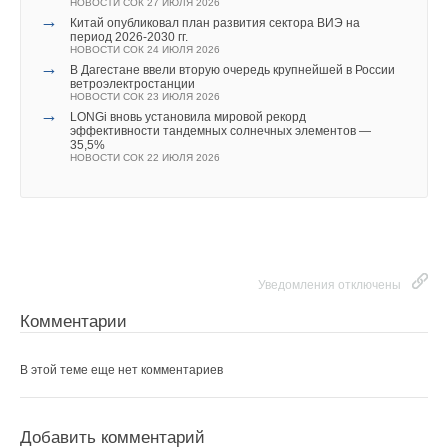
НОВОСТИ СОК 27 ИЮЛЯ 2026
«
Предложенный подход значительно снизит стоимость
→
Китай опубликовал план развития сектора ВИЭ на
разведки петротермальных резервуаров, а также
период 2026-2030 гг.
НОВОСТИ СОК 24 ИЮЛЯ 2026
нагрузку на окружающую среду, создаваемую в ходе таких
→
В Дагестане ввели вторую очередь крупнейшей в России
работ. Разработанные методики могут быть также
ветроэлектростанции
НОВОСТИ СОК 23 ИЮЛЯ 2026
востребованы для преобразования нерентабельных
→
LONGi вновь установила мировой рекорд
месторождений углеводородов в источники
эффективности тандемных солнечных элементов —
35,5%
петротермальной энергии. Наш коллектив планирует
НОВОСТИ СОК 22 ИЮЛЯ 2026
продолжать исследования, направленные на повышение
точности оценки петротермальных ресурсов
», —
рассказывает руководитель проекта, поддержанного грантом
РНФ,
Вячеслав Спичак
, доктор физико-математических
наук, профессор, заведующий лабораторией методологии
Уведомления отключены
интерпретации электромагнитных данных Центра
Комментарии
геоэлектромагнитных исследований Института физики Земли
Расширение горизонтов
РАН.
В этой теме еще нет комментариев
Поставщик инновационных решений BAXI также является
Справочно:
первопроходцем в области гибридных систем. В компании
разрабатывают энергоэффективные решения для
Российский научный фонд
Добавить комментарий