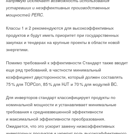
напрямую исключает возможность использования
Добавить комментарий
устаревших и неэффективных производственных
Ваше имя *
мощностей PERC.
Текст комментария
Классы 1 и 2 рекомендуются для высокоэффективных
Ваш E-mail *
продуктов и будут иметь приоритет при государственных
закупках и тендерах на крупные проекты в области новой
энергетики.
Текст комментария
Помимо требований к эффективности Стандарт также вводит
еще ряд требований, в частности минимальный
коэффициент двусторонности, который должен составлять
7
5
% для TOPCon, 8
5
% для HJT и 7
0
% для модулей BC.
Для инверторов стандарт классифицирует продукты по
номинальной мощности и устанавливает минимальные
требования к средневзвешенной эффективности
и максимальной эффективности преобразования.
Ожидается, что это ускорит замену низкоэффективных
инверторных продуктов и укрепит роль высокоэффективного