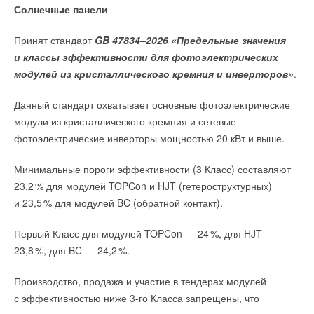
период 2026-2030 гг.
Солнечные панели
НОВОСТИ СОК 27 ИЮЛЯ 2026
НОВОСТИ СОК 24 ИЮЛЯ 2026
→
Китай опубликовал план развития сектора ВИЭ на
→
В Дагестане ввели вторую очередь крупнейшей в России
период 2026-2030 гг.
ветроэлектростанции
Принят стандарт
GB 47834–2026 «Предельные значения
НОВОСТИ СОК 24 ИЮЛЯ 2026
НОВОСТИ СОК 23 ИЮЛЯ 2026
и классы эффективности для фотоэлектрических
→
LONGi вновь установила мировой рекорд
эффективности тандемных солнечных элементов —
модулей из кристаллического кремния и инверторов»
.
35,5%
НОВОСТИ СОК 22 ИЮЛЯ 2026
→
Данный стандарт охватывает основные фотоэлектрические
Германия подключила более 1 ГВт морской
ветроэнергетики за полгода
модули из кристаллического кремния и сетевые
НОВОСТИ СОК 22 ИЮЛЯ 2026
Уведомления отключены
фотоэлектрические инверторы мощностью 20 кВт и выше.
Комментарии
Минимальные пороги эффективности (3 Класс) составляют
23,
2
% для модулей TOPCon и HJT (гетероструктурных)
В этой теме еще нет комментариев
и 23,
5
% для модулей BC (обратной контакт).
Уведомления отключены
Первый Класс для модулей TOPCon — 2
4
%, для HJT —
Комментарии
Добавить комментарий
23,
8
%, для BC — 24,
2
%.
Ваше имя *
В этой теме еще нет комментариев
Производство, продажа и участие в тендерах модулей
с эффективностью ниже 3-го Класса запрещены, что
Ваш E-mail *