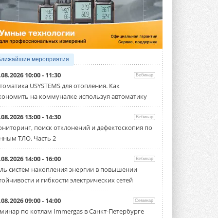
5 АВГУСТА 2026
21-й ежегодный форум
«ЦОД-2026»
Мероприятие пройдет 2-3 сентября в
отеле Radisson Slavyanskaya. Форум
посетит более двух тысяч участников ...
Ближайшие мероприятия
5 АВГУСТА 2026
.08.2026 10:00 - 11:30
Вебинар
Китайская Shenling представила
томатика USYSTEMS для отопления. Как
линейку тепловых насосов
кономить на коммуналке используя автоматику
«воздух-вода» на R290
Серия ThermaX R290 All-In-One
включает три модели ...
.08.2026 13:00 - 14:30
Вебинар
4 АВГУСТА 2026
ниторинг, поиск отклонений и дефектоскопия по
нным ТЛО. Часть 2
Тепловые насосы в связке с
солнечной генерацией и
накопителем снижают
.08.2026 14:00 - 16:00
Вебинар
потребление на 60%
ль систем накопления энергии в повышении
Исследователи из Италии установили ...
тойчивости и гибкости электрических сетей
4 АВГУСТА 2026
«РУСКЛИМАТ Fest 2026» в Уфе
.08.2026 09:00 - 14:00
Семинар
собрал свыше 700 профи
минар по котлам Immergas в Санкт-Петербурге
климатической отрасли