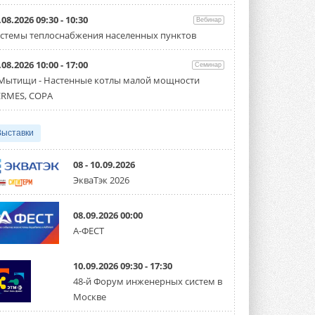
Организатором выступил торгово-
производственный холдинг ...
.08.2026 09:30 - 10:30
Вебинар
3 АВГУСТА 2026
стемы теплоснабжения населенных пунктов
«Датарк» испытал модульный
.08.2026 10:00 - 17:00
ЦОД с плотностью 54 кВт на
Семинар
стойку
 Мытищи - Настенные котлы малой мощности
Испытания прошли на собственной
RMES, COPA
производственной площадке и были ...
3 АВГУСТА 2026
Выставки
Samsung выпускает VRF-
систему DVM на R32
Линейка включает семь типоразмеров
08 - 10.09.2026
производительностью от 22,4 до 56 кВт.
ЭкваТэк 2026
Суммарная длина трубопроводов ...
3 АВГУСТА 2026
08.09.2026 00:00
«СиСофт Девелопмент» подвел
А-ФЕСТ
итоги конкурса студенческих
проектов «ТИМ-лидеры 2026»
Новый сезон конкурса «ТИМ-лидеры»
10.09.2026 09:30 - 17:30
стартует уже в сентябре 2026 года ...
3 АВГУСТА 2026
48-й Форум инженерных систем в
Москве
«Русклимат» укрепляет