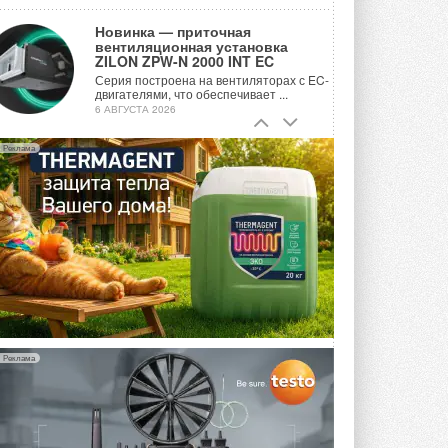
Новинка — приточная
вентиляционная установка
ZILON ZPW-N 2000 INT EC
Серия построена на вентиляторах с EC-
двигателями, что обеспечивает ...
6 АВГУСТА 2026
Учёные ЮУрГУ создали
Реклама
каскадную установку,
объединяющую солнечную и
геотермальную энергию
Природосберегающие технологии ...
6 АВГУСТА 2026
Для Арктики создали
технологию защиты
ветрогенераторов от аварий
Разработка учитывает влияние
мерзлоты, обледенения и снеговых ...
6 АВГУСТА 2026
Реклама
Гибридный тепловой насос PV/T
с одним общим испарителем
Исследователи предложили
конструкцию двухисточникового ...