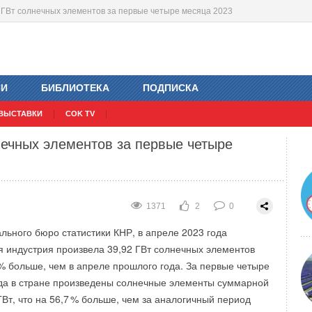
44 ГВт солнечных элементов за первые четыре месяца 2023
оссии
и онлайн-продажи
1297
1907
1
4
0
0
ИИ
БИБЛИОТЕКА
ПОДПИСКА
ВЫСТАВКИ
COK TV
нечных элементов за первые четыре
1371
2
0
ьного бюро статистики КНР, в апреле 2023 года
я индустрия произвела 39,92 ГВт солнечных элементов
% больше, чем в апреле прошлого года. За первые четыре
да в стране произведены солнечные элементы суммарной
т, что на 56,
7
% больше, чем за аналогичный период