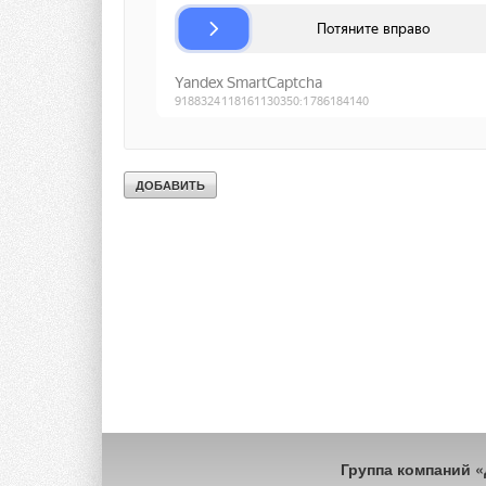
доставкой по всей 
семье, включая кл
прокомментировал
Справочно
:
ТПХ «Русклимат»
—
климатического рын
и импорте климатич
Ассортимент насчит
и промышленные си
водоснабжения и очи
Численность сотруд
продуктов осуществ
Холдинг непрерывн
которая в настояще
www.rusklimat.com
Группа компаний 