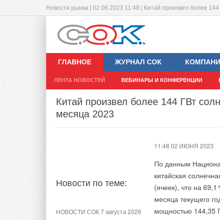
Новости рынка | 02.06.2023 11:48 | Китай произвел более 1
Новый единый номер НЕВАТОМ в Р
Детский мир и Русклимат запустил
11:47 02 ИЮНЯ 2023
11:44 02 ИЮНЯ 2023
ГЛАВНОЕ
ЖУРНАЛ СОК
КОМПАН
ЛЕНТА НОВОСТЕЙ
ВЕБИНАРЫ И КОНФЕРЕНЦИИ
Новости по теме:
Новости по теме:
Китай произвел более 144 ГВт сол
месяца 2023
НОВОСТИ СОК 7 августа 2026
НОВОСТИ СОК 3 августа 2026
ПВУ «Катунь» в
«РУСКЛИМАТ Fest 2026» в
гигиеническом исполнении от
Уфе собрал свыше 700
11:48 02 ИЮНЯ 2023
НЕВАТОМ
профи климатической
отрасли
По данным Национал
НОВОСТИ СОК 5 августа 2026
китайская солнечна
Новости по теме:
ЖУРНАЛ СОК август 2026
Универсальный пульт Z037-
(ячеек), что на 69,
1
5C0 от НЕВАТОМ
Инверторные накопительные
месяца текущего го
водонагреватели Royal
мощностью 144,35 ГВ
НОВОСТИ СОК 7 августа 2026
Thermo: чем отличаются три
НОВОСТИ СОК 3 августа 2026