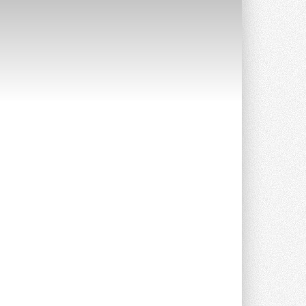
Уже через месяц в России
можно будет устанавливать
солнечные панели в МКД
С 1 сентября снимается запрет на
микрогенерацию в многоквартирных ...
30 ИЮЛЯ 2026
Канальные вентиляторы с ЕС-
двигателями Sysimple TRS EC
Poti
Новинка от Системэйр —
прямоугольный канальный ...
30 ИЮЛЯ 2026
Краска для окон: как выбрать
состав, который не
растрескается после первой
зимы
Частые вопросы о краске для окон ...
30 ИЮЛЯ 2026
СИЭНПИ РУС представила
новую серию консольных
насосов NM
Усовершенствованная гидравлика
помогает снизить энергопотребление ...
30 ИЮЛЯ 2026