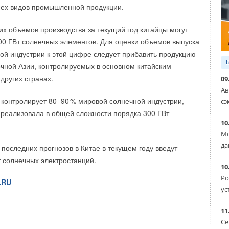
и гарантирует достоверность сведений о продуктах.
сех видов промышленной продукции.
темы дымоудаления
 detmir.ru
ТПХ «Русклимат»
начал продажи широкого
их объемов производства за текущий год китайцы могут
ных товарных категорий, как для частного использования,
00 ГВт солнечных элементов. Для оценки объемов выпуска
ий:
Уведомления отключены
ой индустрии к этой цифре следует прибавить продукцию
очной Азии, контролируемых в основном китайским
аботки и дезинфекции воздуха;
 других странах.
09
ование;
Ав
я кондиционирования и вентиляции;
, контролирует 80–9
0
% мировой солнечной индустрии,
сэ
ная техника и системы очитки воды;
у реализовала в общей сложности порядка 300 ГВт
10
.
категории на старте продаж климатической техники
Мо
е 700 моделями (SKU). В планах расширение
да
 последних прогнозов в Китае в текущем году введут
егорий. В линейках приборов присутствуют:
т солнечных электростанций.
10
комплектации, с высоким качеством и доступной ценой;
Ро
ичные модели с расширенным набором функций,
.RU
ус
равления через Wi-Fi и подключения к системам «умный
11
Се
бытового использования на маркетплейсе «Детского мира»