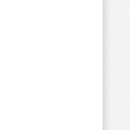
Группа «Теплолюкс» открыла
новую производственную
площадку
Открытие нового завода состоялось
сегодня в Мытищах ...
29 ИЮЛЯ 2026
Stiebel Eltron — спонсирует
международные соревнования
25 спортсменов, выступающих в
прыжках с трамплина и лыжном
двоеборье на международных ...
29 ИЮЛЯ 2026
Новый фирменный магазин
Midea открылся в Сургуте
Компания «Даичи» совместно с
партнером «Энердрим» открыла новый
фирменный магазин Midea в Сургуте ...
29 ИЮЛЯ 2026
Токио — лидер по
интенсивности использования
кондиционеров
Данные получены в ходе очередного