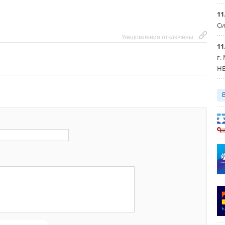
но новые категории продуктов для учреждений. Этот
11
быть востребован образовательными, досуговыми
Си
трами. Комфорт, здоровье, безопасность детей, удобство
Уведомления отключены
родителей, которые дают возможность дистанционного
11
мия электроэнергии — вот неполный перечень того, что
г.
нные климатические приборы.
HE
что в России о климатической технике знают мало. Нам
о современных приборах, которые действительно могут
й от головной боли. Например, ситуация, когда болезнь
ет» всю семью, решается установкой рециркулятора,
 аллергии — воздухоочистителем. Зная о существовании
е делают жизнь лучше и их возможностях, покупатели
мфорт в доме и поддержать здоровье
», — сказал
Игорь
ор департамента Мастер дата ТПХ «Русклимат».
атегории на маркетплейсе качественно улучшает наш
влетворяет покупательский спрос, предоставляя
ий спектр товаров для кросс-покупок с единой