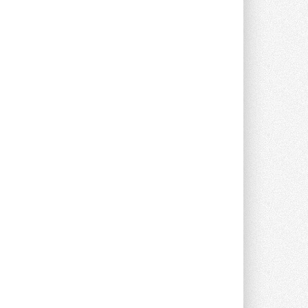
опроса Daikin о восприятии жары ...
28 ИЮЛЯ 2026
CDU производства LG прошёл
валидацию NVIDIA для ИИ-дата-
центров
Компания становится официальным
партнёром NVIDIA по системам ...
28 ИЮЛЯ 2026
В Великобритании предлагают
сделать кондиционирование
обязательным для новостроек
Либеральные демократы внесли
предложение оснащать все новые ...
1
28 ИЮЛЯ 2026
В Подмосковье запустят
производство холодильной
техники и теплообменного
оборудования
Проект реализует компания «ВЕЗА» ...
28 ИЮЛЯ 2026
Ридан объявил о старте продаж
автоматического
балансировочного клапана