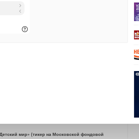
России. Теперь у нас есть все, что необходимо каждой
иматическое оборудование для любых нужд
», —
Артем Бучин
, Директор Маркетплейса «Детский мир».
 международный холдинг, лидер российского
ка. Специализируется на разработке, производстве
еского оборудования. Работает на рынках России и СНГ.
ывает более 350 тыс. наименований продукции: бытовые
стемы вентиляции, кондиционирования, отопления,
стки воздуха, которая поставляется в 51 страну мира.
ников превышает 6 тыс. чел. Разработка и производство
ляются на 17 высокотехнологичных предприятиях.
о расширяет географию, развивая филиальную сеть,
е время насчитывает 181 представительств.
«Детский мир» (тикер на Московской фондовой