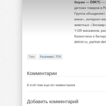
бирже — DSKY)
— м
детских товаров в Р
Группа объединяет 
мини», интернет-маг
животных «Зоозавр»
1125 магазинов, ра
Казахстана и Белар
detmir.ru, partner.de
Тэги:
Русклимат, ТПХ
Комментарии
В этой теме еще нет комментариев
Добавить комментарий