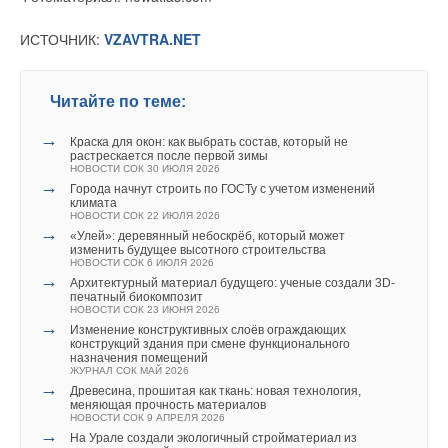
→
→
РЕФКУЛ подтвердил производство прецизионных
LONGi вновь установила мировой рекорд
кондиционеров в России
эффективности тандемных солнечных элементов —
Ваше имя *
ИСТОЧНИК:
VZAVTRA.NET
НОВОСТИ СОК 15 МАЯ 2026
35,5%
→
НОВОСТИ СОК 22 ИЮЛЯ 2026
ПВУ «Катунь» в гигиеническом исполнении от НЕВАТОМ
Уведомления отключены
НОВОСТИ СОК 7 АВГУСТА 2026
→
Новинка — приточная вентиляционная установка ZILON
Ваш E-mail *
Комментарии
Читайте по теме:
ZPW-N 2000 INT EC
НОВОСТИ СОК 6 АВГУСТА 2026
→
→
Для Арктики создали технологию защиты
Краска для окон: как выбрать состав, который не
В этой теме еще нет комментариев
ветрогенераторов от аварий
растрескается после первой зимы
НОВОСТИ СОК 6 АВГУСТА 2026
Текст комментария
НОВОСТИ СОК 30 ИЮЛЯ 2026
Уведомления отключены
→
→
Универсальный пульт Z037-5C0 от НЕВАТОМ
Города начнут строить по ГОСТу с учетом изменений
НОВОСТИ СОК 5 АВГУСТА 2026
климата
Добавить комментарий
→
Комментарии
НОВОСТИ СОК 22 ИЮЛЯ 2026
21-й ежегодный форум «ЦОД-2026»
→
НОВОСТИ СОК 5 АВГУСТА 2026
«Улей»: деревянный небоскрёб, который может
→
изменить будущее высотного строительства
«РУСКЛИМАТ Fest 2026» в Уфе собрал свыше 700
Ваше имя *
В этой теме еще нет комментариев
НОВОСТИ СОК 6 ИЮЛЯ 2026
профи климатической отрасли
→
НОВОСТИ СОК 3 АВГУСТА 2026
Архитектурный материал будущего: ученые создали 3D-
→
печатный биокомпозит
«Датарк» испытал модульный ЦОД с плотностью 54 кВт
НОВОСТИ СОК 23 ИЮНЯ 2026
на стойку
Ваш E-mail *
→
НОВОСТИ СОК 3 АВГУСТА 2026
Добавить комментарий
Изменение конструктивных слоёв ограждающих
→
конструкций здания при смене функционального
Samsung выпускает VRF-систему DVM на R32
назначения помещений
НОВОСТИ СОК 3 АВГУСТА 2026
Ваше имя *
ЖУРНАЛ СОК МАЙ 2026
→
Текст комментария
Древесина, прошитая как ткань: новая технология,
меняющая прочность материалов
НОВОСТИ СОК 9 АПРЕЛЯ 2026
→
Ваш E-mail *
На Урале создали экологичный стройматериал из