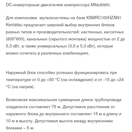
моделей VRV. Все это время VRV была лидером в сегменте
DC-инверторным двигателем компрессора Mitsubishi.
производятся индукционные лампы.
центральных систем кондиционирования. Не удивительно,
Для компоновки мультисистемы на базе K5MRC100HZAN1
что с запуском VRV IV компания Daikin устанавливает новые
Kentatsu предлагает широкий выбор внутренних блоков
стандарты энергоэффективности и комфорта для конечного
Читайте по теме:
разных типов и производительностей: настенных, кассетных
пользователя.
(600*600), канальных (скрытого монтажа) мощностью от 2 до
→
Предложен материал для создания компактных
В системах VRV IV реализованы следующие революционные
5,3 кВт, а также универсальных (3,5 и 5,3 кВт), которые
экогенераторов
НОВОСТИ СОК 11 СЕНТЯБРЯ 2025
нововведения:
можно сочетать в различных комбинациях.
→
В МЭИ разработан термоэлектрический генератор
НОВОСТИ СОК 29 ЯНВАРЯ 2025
→
Технология переменной температуры кипения хладагента
Гигантский преобразователь энергии волн запустили в
Австралии
Наружный блок способен успешно функционировать при
(VRT — Variable Refrigerant Temperature) позволяет
НОВОСТИ СОК 11 СЕНТЯБРЯ 2024
→
температуре от 0 до +50 °C (на охлаждение) и от -15 до +24
подобрать наиболее подходящие параметры системы при
Домашний генератор Aquaria производит из воздуха до
90 литров питьевой воды в день
°C (на нагрев).
установке и снизить годовые эксплуатационные расходы на
НОВОСТИ СОК 2 СЕНТЯБРЯ 2024
→
25%.
В Томске улучшили виртуальный генератор для
стабильной работы гибридных электросетей
Возможная максимальная суммарная длина трубопровода
VRV-конфигуратор. Благодаря этой технологии требуется
НОВОСТИ СОК 30 АВГУСТА 2024
хладагента составляет 75 м. Допустимое расстояние от
→
меньше времени для введения системы в эксплуатацию, а
Крупнейшие поставщики аккумуляторов для систем
накопления энергии в 1 полугодии 2024
наружного блока до внутреннего составляет 15 м в длину и
также возможна одновременная работа с несколькими
НОВОСТИ СОК 29 АВГУСТА 2024
→
10 м в высоту. Допустимая высота между внутренними
Энергобезопасность предприятий в современных
системами.
условиях
блоками – 5 м.
Непрерывная работа в режиме нагрева. Наружные блоки
НОВОСТИ СОК 28 АВГУСТА 2024