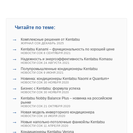
→
В Москве создали «быстрые» электросети для
оборудованы уникальным аккумулирующим элементом,
автономного использования
позволяющим непрерывно работать на нагрев, даже в
НОВОСТИ СОК 19 ИЮНЯ 2024
→
Планы ЕС переходу на ВИЭ сталкиваются со
режиме оттайки инея, делая систему VRV IV лучшей
значительным препятствием — нехваткой
альтернативой традиционным системам отопления.
трансформаторов
Читайте по теме:
НОВОСТИ СОК 14 МАЯ 2024
→
Перспективы роста мирового рынка портативных
→
электростанций, 2022–2028 годы
Комплексные решения от Kentatsu
НОВОСТИ СОК 29 ДЕКАБРЯ 2023
ЖУРНАЛ СОК ДЕКАБРЬ 2025
→
Kentatsu Kanami – функциональность по хорошей цене
Читайте по теме:
НОВОСТИ СОК 8 СЕНТЯБРЯ 2021
→
Надежность и энергоэффективность Kentatsu Komasu
→
Токио — лидер по интенсивности использования
НОВОСТИ СОК 24 АВГУСТА 2021
кондиционеров
→
Полупромышленные кондиционеры Kentatsu
НОВОСТИ СОК 28 ИЮЛЯ 2026
НОВОСТИ СОК 9 ИЮНЯ 2021
→
Daikin выпустила контроллер Madoka Plus для
→
Новинка: кондиционеры Kentatsu Naomi и Quantum+
коммерческих систем
Уведомления отключены
НОВОСТИ СОК 30 НОЯБРЯ 2020
НОВОСТИ СОК 7 ИЮЛЯ 2026
→
Бизнес с Kentatsu: формула успеха
→
Daikin Europe выводит на рынок смешанную систему
Комментарии
НОВОСТИ СОК 30 НОЯБРЯ 2020
теплового насоса X Series
→
Kentatsu Nobby Balance Plus – новинка на российском
НОВОСТИ СОК 24 ИЮНЯ 2026
рынке
→
Daikin расширила портфель VRV 5 на R-32 установкой
В этой теме еще нет комментариев
НОВОСТИ СОК 21 ОКТЯБРЯ 2020
VKM-JM
→
Новая модель инверторного кондиционера
НОВОСТИ СОК 22 ИЮНЯ 2026
НОВОСТИ СОК 16 ИЮЛЯ 2020
→
Daikin открыла завод тепловых насосов в Польше
→
Новые напольно-потолочные фанкойлы Kentatsu
НОВОСТИ СОК 26 МАЯ 2026
Добавить комментарий
НОВОСТИ СОК 11 АПРЕЛЯ 2020
→
Daikin и NEXTY создали СП в Таиланде для разработки
→
Кондиционеры Kentatsu Verona
ПО для кондиционеров