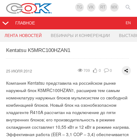
TG
VK
RT
MX
ГЛАВНОЕ
EN
Индукционные лампы в Калуге
Новинка от Daikin
ЛЕНТА НОВОСТЕЙ
ВЕБИНАРЫ И КОНФЕРЕНЦИИ
ВЫСТАВ
Kentatsu K5MRC100HZAN1
24 ИЮЛЯ 2012
23 ИЮЛЯ 2012
1216
1377
0
0
0
0
На заседании Совета по энергосбережению, сотрудники
Daikin Europe N. V. представила в своей штаб-квартире в
компании-дистрибьютера заявили, что новые фонари во
Бельгии VRV IV -ц ентральные интеллектуальные системы
25 ИЮЛЯ 2012
709
0
0
многом превосходят светодиодные аналоги. Стоят
кондиционирования нового поколения. Презентация
Компания Kentatsu представила на российском рынке
светильники значительно дешевле, окупаются быстрее и
оборудования собрала специалистов в сфере HVAC:
наружный блок K5MRC100HZAN1, расширив тем самым
экономят электроэнергию. Несомненным достоинством
архитекторов, консультантов, представителей сервисных и
номенклатуру наружных блоков мультисистем со свободной
индукционных ламп является их возможность непрерывно
монтажных служб более чем из 40 стран мира. На
комбинацией блоков. Новый блок на озонобезопасном
гореть до 11 лет. Губернатор области Анатолий Артамонов
презентации были продемонстрированы новые блоки и
хладагенте R410A рассчитан на подключение до пяти
рекомендовал в качестве эксперимента установить
освещены новые возможности и функции системы.
внутренних блоков; его производительность в режиме
несколько таких светильников в областном центре. Анатолий
Примечательно, что четвертое поколение систем
охлаждения составляет 10,55 кВт и 12 кВт в режиме нагрева.
Артамонов напомнил, что если продавцы из Домодедова не
представлено спустя 30 лет после появления первых
Эффективная работа (EER – 3,1 COP – 3,4) обеспечивается
поспешат, то Калуга будет сотрудничать с Китаем, где и