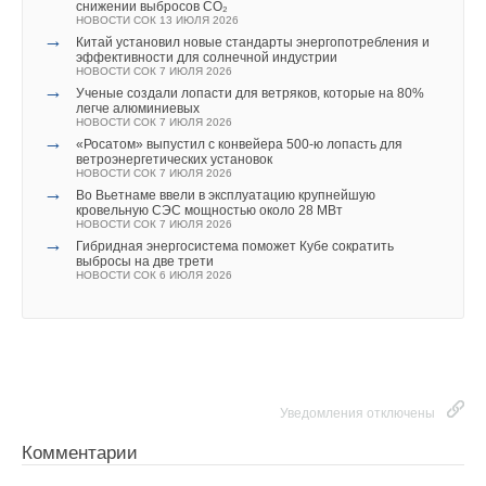
снижении выбросов CO₂
НОВОСТИ СОК 13 ИЮЛЯ 2026
→
Китай установил новые стандарты энергопотребления и
эффективности для солнечной индустрии
Уведомления отключены
НОВОСТИ СОК 7 ИЮЛЯ 2026
→
Ученые создали лопасти для ветряков, которые на 80%
Комментарии
легче алюминиевых
НОВОСТИ СОК 7 ИЮЛЯ 2026
→
«Росатом» выпустил с конвейера 500-ю лопасть для
ветроэнергетических установок
В этой теме еще нет комментариев
НОВОСТИ СОК 7 ИЮЛЯ 2026
→
Во Вьетнаме ввели в эксплуатацию крупнейшую
кровельную СЭС мощностью около 28 МВт
НОВОСТИ СОК 7 ИЮЛЯ 2026
Добавить комментарий
→
Гибридная энергосистема поможет Кубе сократить
выбросы на две трети
Ваше имя *
НОВОСТИ СОК 6 ИЮЛЯ 2026
Ваш E-mail *
Уведомления отключены
Текст комментария
Комментарии