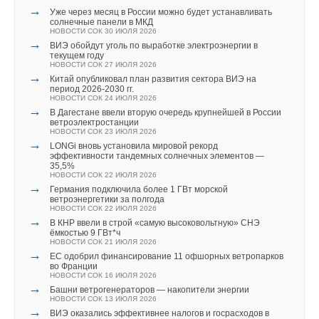
Текст комментария
от BAXI
→
Уже через месяц в России можно будет устанавливать
НОВОСТИ СОК 8 МАЯ 2026
солнечные панели в МКД
→
«Умная» мини-котельная BAXI AMPERA Plus
НОВОСТИ СОК 30 ИЮЛЯ 2026
НОВОСТИ СОК 28 АПРЕЛЯ 2026
→
ВИЭ обойдут уголь по выработке электроэнергии в
→
Грамотная стратегия как основной фактор успеха
текущем году
бизнеса
НОВОСТИ СОК 27 ИЮЛЯ 2026
НОВОСТИ СОК 14 АПРЕЛЯ 2026
→
Китай опубликовал план развития сектора ВИЭ на
→
Запуск новых разделов «Объекты с оборудованием BAXI
период 2026-2030 гг.
и De Dietrich»
НОВОСТИ СОК 24 ИЮЛЯ 2026
НОВОСТИ СОК 10 АПРЕЛЯ 2026
→
В Дагестане ввели вторую очередь крупнейшей в России
→
Котлы De Dietrich AMC PRO EVO: технологический
ветроэлектростанции
прорыв от бренда с 341-летней историей
НОВОСТИ СОК 23 ИЮЛЯ 2026
НОВОСТИ СОК 9 АПРЕЛЯ 2026
→
LONGi вновь установила мировой рекорд
→
Тепло без переплат: настенный газовый котел BAXI ECO
эффективности тандемных солнечных элементов —
Classic
35,5%
НОВОСТИ СОК 8 АПРЕЛЯ 2026
НОВОСТИ СОК 22 ИЮЛЯ 2026
→
→
Обновленная линейка газовых котлов BAXI ECO Nova:
Германия подключила более 1 ГВт морской
надежность без компромиссов
ветроэнергетики за полгода
НОВОСТИ СОК 2 АПРЕЛЯ 2026
НОВОСТИ СОК 22 ИЮЛЯ 2026
→
→
BAXI AMPERA Lite — эффективный электрический котел
В КНР ввели в строй «самую высоковольтную» СНЭ
для частного дома
ёмкостью 9 ГВт*ч
НОВОСТИ СОК 27 МАРТА 2026
НОВОСТИ СОК 21 ИЮЛЯ 2026
→
→
Елена Анатольевна Михасева назначена заместителем
ЕС одобрил финансирование 11 офшорных ветропарков
генерального директора ООО «БДР Термия Рус»
во Франции
НОВОСТИ СОК 25 МАРТА 2026
НОВОСТИ СОК 16 ИЮЛЯ 2026
→
Башни ветрогенераторов — накопители энергии
НОВОСТИ СОК 13 ИЮЛЯ 2026
→
ВИЭ оказались эффективнее налогов и госрасходов в