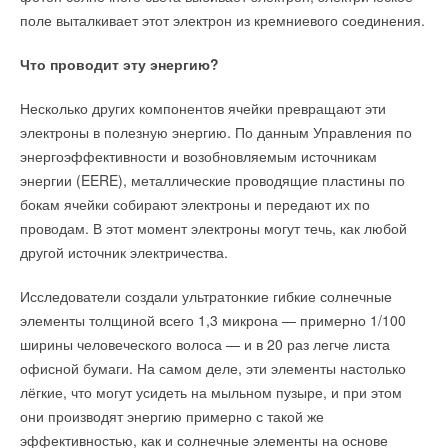
поверхности является крупнейшим в Европе в этом секторе)
поле выталкивает этот электрон из кремниевого соединения.
оснащен 6000 квадратных метров фотоэлектрических
Уведомления отключены
панелей, которые обеспечивают 10
0
% энергии,
Что проводит эту энергию?
Комментарии
необходимой для производства. При этом 2
5
% оборота Baxi
S.p. A. составляют экспортные поставки в Россию.
Несколько других компонентов ячейки превращают эти
Авторы новой работы изучили исследования о том, как
Комплексное производство более 40 лет ориентировано
В этой теме еще нет комментариев
электроны в полезную энергию. По данным Управления по
разные страны и регионы реагируют на стихийные бедствия,
не только на системы отопления с конденсационной
энергоэффективности и возобновляемым источникам
в частности, как размещают и используют микросети. Эти
технологией (выпущено более 11 миллионов котлов), но и на
энергии (EERE), металлические проводящие пластины по
конструкции выдерживали наводнения и землетрясения. В
Добавить комментарий
исследования, что несколько раз опережало рынок
бокам ячейки собирают электроны и передают их по
результате авторы сделали вывод, что микросети могут
с абсолютно инновационными продуктами: первые
проводам. В этот момент электроны могут течь, как любой
Ваше имя *
помочь небольшим городам или сообществам пользоваться
гибридные системы, интегрированные в 2010 году и первый
другой источник электричества.
электроэнергией даже во время и после климатических
водородный котел с предварительным смешиванием для
катастроф.
бытового использования с пилотной установкой уже в 2019
Исследователи создали ультратонкие гибкие солнечные
Ваш E-mail *
году в Розебурге (Нидерланды), а затем и в Великобритании,
элементы толщиной всего 1,3 микрона — примерно 1/100
ИСТОЧНИК: ХАЙТЕК
Франции и Германии, и теперь готов к серийному
ширины человеческого волоса — и в 20 раз легче листа
производству и крупномасштабному распространению. За
офисной бумаги. На самом деле, эти элементы настолько
Текст комментария
Baxi стоит сила Группы, которая занимает мировое
Читайте по теме:
лёгкие, что могут усидеть на мыльном пузыре, и при этом
лидерство в секторе отопления. Созданная в 2009 году
они производят энергию примерно с такой же
→
Учёные ЮУрГУ создали каскадную установку,
в результате слияния Baxi Group, De Dietrich и Remeha,
эффективностью, как и солнечные элементы на основе
объединяющую солнечную и геотермальную энергию