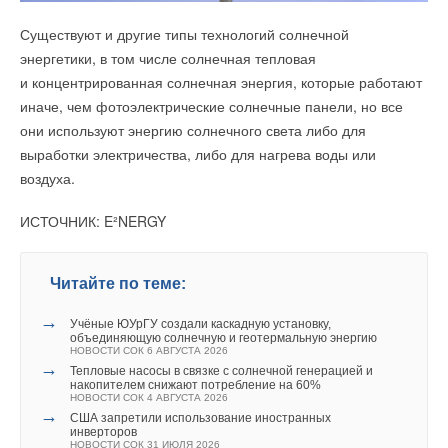
разделяет бренд со всеми заинтересованными сторонами
Существуют и другие типы технологий солнечной
путь к энергетическому переходу.
энергетики, в том числе солнечная тепловая
и концентрированная солнечная энергия, которые работают
иначе, чем фотоэлектрические солнечные панели, но все
Читайте по теме:
Уведомления отключены
они используют энергию солнечного света либо для
выработки электричества, либо для нагрева воды или
→
Комментарии
«БДР Термия Рус» — 25 лет в России. И это только
начало!
воздуха.
НОВОСТИ СОК 17 ИЮЛЯ 2026
→
Премиальное решение с максимальной комплектацией:
В этой теме еще нет комментариев
ИСТОЧНИК: E²NERGY
новый газовый котел Virtuens MCA от De Dietrich
НОВОСТИ СОК 15 ИЮЛЯ 2026
→
Бренд De Dietrich представил обновленную линейку
стальных котлов серии CA R
Добавить комментарий
Читайте по теме:
НОВОСТИ СОК 29 ИЮНЯ 2026
→
«БДР Термия Рус» провела стратегическую
Ваше имя *
конференцию для дистрибьюторов
→
Учёные ЮУрГУ создали каскадную установку,
НОВОСТИ СОК 24 ИЮНЯ 2026
объединяющую солнечную и геотермальную энергию
→
Назначение Алексея Мишукова на должность
НОВОСТИ СОК 6 АВГУСТА 2026
коммерческого директора «БДР Термия Рус»
→
Тепловые насосы в связке с солнечной генерацией и
НОВОСТИ СОК 16 ИЮНЯ 2026
Ваш E-mail *
накопителем снижают потребление на 60%
→
Илья Евгеньевич Сапожников назначен генеральным
НОВОСТИ СОК 4 АВГУСТА 2026
директором «БДР Термия Рус»
→
США запретили использование иностранных
НОВОСТИ СОК 15 ИЮНЯ 2026
инверторов
→
Доброград: инженерия счастья с надежными решениями
НОВОСТИ СОК 31 ИЮЛЯ 2026