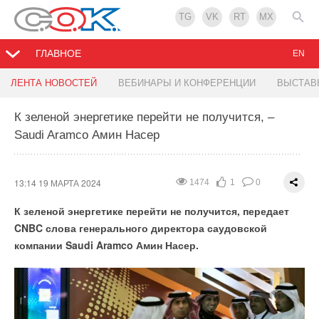
TG
VK
RT
MX
ГЛАВНОЕ
EN
Группа ПОЛИПЛАСТИК перешла в
Системный оператор уже использует
RWE начинает строительство своих первых
Кабмин РФ утвердил стратегическое
ЛЕНТА НОВОСТЕЙ
ВЕБИНАРЫ И КОНФЕРЕНЦИИ
ВЫСТАВ
собственность Газпромбанка
информационные системы на базе ИИ
СЭС в Великобритании
направление по цифровизации ТЭКа до 2030 г.
К зеленой энергетике перейти не получится, –
Saudi Aramco Амин Насер
13:13 19 МАРТА 2024
12:04 19 МАРТА 2024
12:02 19 МАРТА 2024
12:18 18 МАРТА 2024
3736
2151
1282
1593
3
2
1
3
0
0
0
0
Нейросети помогают Системному оператору достичь 96-
процентной точности прогнозирования выработки ВИЭ.
13:14 19 МАРТА 2024
1474
1
0
К зеленой энергетике перейти не получится, передает
CNBC слова генерального директора саудовской
компании Saudi Aramco Амин Насер.