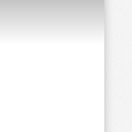
Канальные вентиляторы с ЕС-
двигателями Sysimple TRS EC
Poti
Новинка от Системэйр —
прямоугольный канальный ...
30 ИЮЛЯ 2026
Краска для окон: как выбрать
состав, который не
растрескается после первой
зимы
Частые вопросы о краске для окон ...
30 ИЮЛЯ 2026
СИЭНПИ РУС представила
новую серию консольных
насосов NM
Усовершенствованная гидравлика
помогает снизить энергопотребление ...
30 ИЮЛЯ 2026
Группа «Теплолюкс» открыла
новую производственную
площадку
Открытие нового завода состоялось
сегодня в Мытищах ...
29 ИЮЛЯ 2026