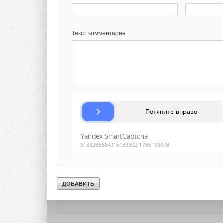
16:05 —
Вопросы и
Комментарии
16:20 —
Закрытие 
Текст комментария
В этой теме еще нет комментариев
Дополнительная 
Добавить комментарий
Посещение конфере
доступна по
ссылк
Ваше имя *
Ваш E-mail *
Оргкомитет меропр
Киловатт»
Текст комментария
Контакты:
info@alte
Конференция обещае
интересуется разв
энергии. Не упусти
и обменяться опыто