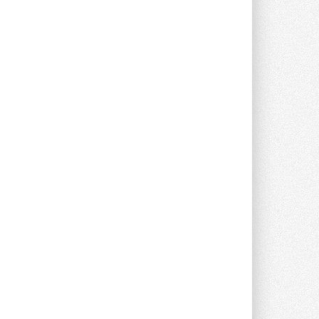
партнёром NVIDIA по системам ...
28 ИЮЛЯ 2026
В Великобритании предлагают
сделать кондиционирование
обязательным для новостроек
Либеральные демократы внесли
предложение оснащать все новые ...
1
28 ИЮЛЯ 2026
В Подмосковье запустят
производство холодильной
техники и теплообменного
оборудования
Проект реализует компания «ВЕЗА» ...
28 ИЮЛЯ 2026
Ридан объявил о старте продаж
автоматического
балансировочного клапана
Клапан APT‑R3 производится на заводе
в Лешково (Московская область) ...
27 ИЮЛЯ 2026
Шумоглушители собственного
производства от компании
TURKOV