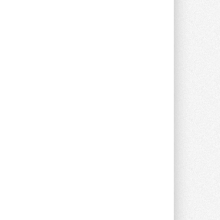
Stiebel Eltron — спонсирует
международные соревнования
25 спортсменов, выступающих в
прыжках с трамплина и лыжном
двоеборье на международных ...
29 ИЮЛЯ 2026
Новый фирменный магазин
Midea открылся в Сургуте
Компания «Даичи» совместно с
партнером «Энердрим» открыла новый
фирменный магазин Midea в Сургуте ...
29 ИЮЛЯ 2026
Токио — лидер по
интенсивности использования
кондиционеров
Данные получены в ходе очередного
опроса Daikin о восприятии жары ...
28 ИЮЛЯ 2026
CDU производства LG прошёл
валидацию NVIDIA для ИИ-дата-
центров
Компания становится официальным