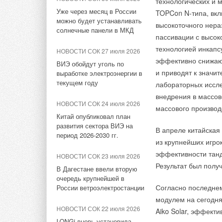
выше аналогичного 
технологических и 
половине 2026
14:15 —
Приветств
Уже через месяц в России
эквивалента). Умен
TOPCon N-типа, вкл
НОВОСТИ СОК 15 декабря
можно будет устанавливать
НОВОСТИ СОК 2 июля 2026
моноэтаноламина – 
высокоточного нер
14:20 —
Борис Ма
2022
солнечные панели в МКД
Ученые создали биоуглерод
хорошо адсорбирующ
пассивации с высок
Геоэнергетика: «Ос
В 10: 00 начинается
для каталитического
жидкости методом «
технологией инкапс
трансляция встречи
современности».
НОВОСТИ СОК 27 июля 2026
разложения метана
специалистов в области ВИЭ
металлорганических
эффективно снижаю
ВИЭ обойдут уголь по
со студентами НИУ «МЭИ»
из ионов металлов,
14:30 —
Александр
и приводят к значи
выработке электроэнергии в
НОВОСТИ СОК 1 июля 2026
текущем году
MOF могут «впитыва
продвижении и тира
лабораторных иссле
Дом с пониженным расходом
НОВОСТИ СОК 28 ноября
давления – высвобо
внедрения в массов
2022
НОВОСТИ СОК 24 июля 2026
14:35 —
Александ
массового производ
НОВОСТИ СОК 1 июля 2026
Встреча специалистов в
Китай опубликовал план
Технологии CCUS о
СЭС по закону «О м
области ВИЭ со студентами
Водородный аккумулятор с
развития сектора ВИЭ на
стоимость ввода па
ИГВИЭ
В апреле китайская
неограниченным сроком
период 2026-2030 гг.
14:45 —
Олег Циги
хранения
распространенного 
из крупнейших игро
ЖУРНАЛ СОК май 2021
электростанция — к
кВт мощности, то п
эффективности танд
НОВОСТИ СОК 23 июля 2026
НОВОСТИ СОК 29 июня 2026
О подходах к проектам на
газа), позволяющих 
Результат был полу
В Дагестане ввели вторую
основе ВИЭ. Краткий
14:55 —
Сергей Ха
Водородная добавка
показатель увеличи
очередь крупнейшей в
обзорный анализ объектов
сделала бытовой газ почти
Ярославской Торго
Согласно последне
России ветроэлектростанции
характерен и для у
вдвое экономичнее
электромобиля. Миф
модулем на сегодня
информации, (EIA),
НОВОСТИ СОК 7 августа 2026
НОВОСТИ СОК 22 июля 2026
Aiko Solar, эффекти
ТЭС, отличающихся
В Забайкалье запустили
15:05 —
Андрей Те
LONGi вновь установила