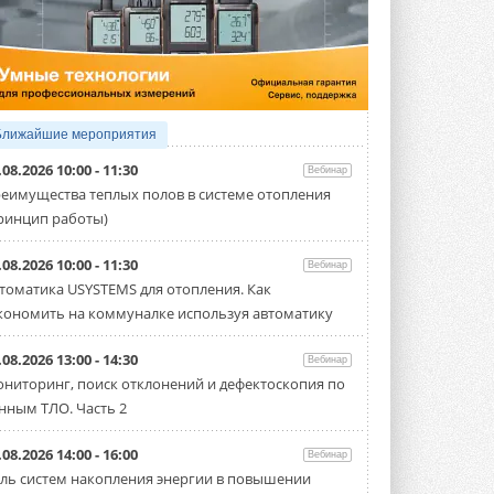
5 АВГУСТА 2026
Китайская Shenling представила
линейку тепловых насосов
«воздух-вода» на R290
Серия ThermaX R290 All-In-One
включает три модели ...
Ближайшие мероприятия
4 АВГУСТА 2026
.08.2026 10:00 - 11:30
Вебинар
Тепловые насосы в связке с
еимущества теплых полов в системе отопления
солнечной генерацией и
ринцип работы)
накопителем снижают
потребление на 60%
Исследователи из Италии установили ...
.08.2026 10:00 - 11:30
Вебинар
4 АВГУСТА 2026
томатика USYSTEMS для отопления. Как
кономить на коммуналке используя автоматику
«РУСКЛИМАТ Fest 2026» в Уфе
собрал свыше 700 профи
климатической отрасли
.08.2026 13:00 - 14:30
Вебинар
Организатором выступил торгово-
ниторинг, поиск отклонений и дефектоскопия по
производственный холдинг ...
нным ТЛО. Часть 2
3 АВГУСТА 2026
«Датарк» испытал модульный
.08.2026 14:00 - 16:00
Вебинар
ЦОД с плотностью 54 кВт на
ль систем накопления энергии в повышении
стойку