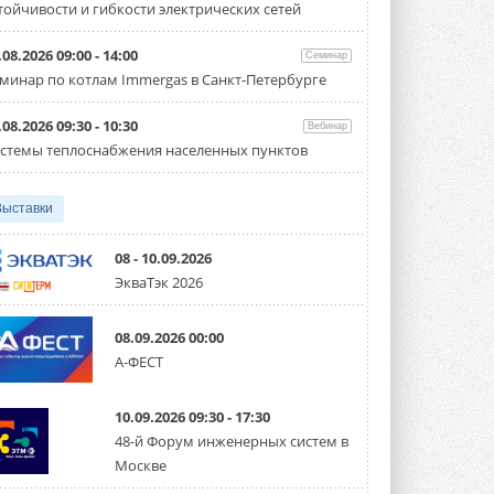
тойчивости и гибкости электрических сетей
Испытания прошли на собственной
производственной площадке и были ...
3 АВГУСТА 2026
.08.2026 09:00 - 14:00
Семинар
минар по котлам Immergas в Санкт-Петербурге
Samsung выпускает VRF-
систему DVM на R32
Линейка включает семь типоразмеров
.08.2026 09:30 - 10:30
Вебинар
производительностью от 22,4 до 56 кВт.
стемы теплоснабжения населенных пунктов
Суммарная длина трубопроводов ...
3 АВГУСТА 2026
Выставки
«СиСофт Девелопмент» подвел
итоги конкурса студенческих
проектов «ТИМ-лидеры 2026»
08 - 10.09.2026
Новый сезон конкурса «ТИМ-лидеры»
ЭкваТэк 2026
стартует уже в сентябре 2026 года ...
3 АВГУСТА 2026
08.09.2026 00:00
«Русклимат» укрепляет
А-ФЕСТ
партнёрство за Уралом
Президент Омского землячества в
Москве Михаил Тимошенко посетил
Омск с трёхдневным рабочим визитом ...
10.09.2026 09:30 - 17:30
31 ИЮЛЯ 2026
48-й Форум инженерных систем в
Москве
Carrier модернизирует