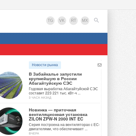
TG
VK
RT
MX
EN
Новости рынка
В Забайкалье запустили
крупнейшую в России
Абагайтуйскую СЭС
Годовая выработка Абагайтуйской СЭС
составит 223 221 тыс. кВт-ч ...
3 ЧАСА НАЗАД
Новинка — приточная
вентиляционная установка
ZILON ZPW-N 2000 INT EC
Серия построена на вентиляторах с EC-
двигателями, что обеспечивает ...
ВЧЕРА