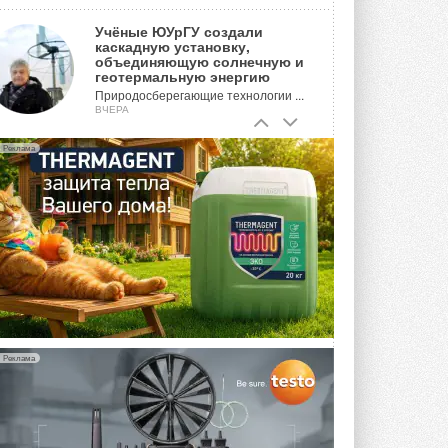
Учёные ЮУрГУ создали
каскадную установку,
объединяющую солнечную и
геотермальную энергию
Природосберегающие технологии ...
ВЧЕРА
Для Арктики создали
Реклама
технологию защиты
ветрогенераторов от аварий
Разработка учитывает влияние
мерзлоты, обледенения и снеговых ...
ВЧЕРА
Гибридный тепловой насос PV/T
с одним общим испарителем
Исследователи предложили
конструкцию двухисточникового ...
5 АВГУСТА 2026
Реклама
21-й ежегодный форум
«ЦОД-2026»
Мероприятие пройдет 2-3 сентября в
отеле Radisson Slavyanskaya. Форум
посетит более двух тысяч участников ...