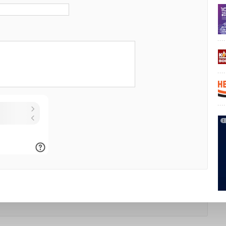
 обсуждение
.
Уведомления отключены
выставки
.
информация
нции свободное. Видеозапись мероприятия будет
е
.
иятия:
Ассоциация специалистов ВИЭ «Зеленый
rnenergy.ru
, +7918459-07-08
т быть насыщенной и полезной для всех, кто
итием микрогенерации и возобновляемыми источниками
те возможность узнать о последних тенденциях
м с ведущими специалистами отрасли.