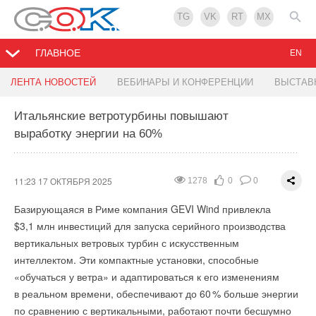
TG
VK
RT
MX
ГЛАВНОЕ
EN
На Камчатке построят геотермальную
Создана самая эффективная солнечная батарея
КРДВ и Хевел договорились о сотрудничестве
ЛЕНТА НОВОСТЕЙ
ВЕБИНАРЫ И КОНФЕРЕНЦИИ
ВЫСТАВ
электростанцию мощностью 66,5 МВт
на основе олова
при строительстве СЭС
Итальянские ветротурбины повышают
выработку энергии на 60%
11:07 17 ОКТЯБРЯ 2025
11:06 17 ОКТЯБРЯ 2025
11:06 17 ОКТЯБРЯ 2025
1135
1271
1245
3
0
0
0
0
0
КРДВ и Хевел договорились о сотрудничестве при
строительстве сетевой солнечной генерации
11:23 17 ОКТЯБРЯ 2025
1278
0
0
на Дальнем Востоке.
Базирующаяся в Риме компания GEVI Wind привлекла
$3,1 млн инвестиций для запуска серийного производства
вертикальных ветровых турбин с искусственным
интеллектом. Эти компактные установки, способные
«обучаться у ветра» и адаптироваться к его изменениям
в реальном времени, обеспечивают до 6
0
% больше энергии
МОСКВА, 16 октября. /ТАСС/. «Русгидро», «Зарубежнефть»
по сравнению с вертикальными, работают почти бесшумно