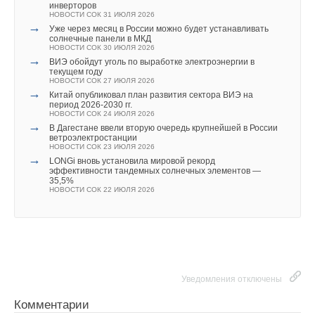
инверторов
НОВОСТИ СОК 31 ИЮЛЯ 2026
В этой теме еще нет комментариев
→
Уже через месяц в России можно будет устанавливать
солнечные панели в МКД
НОВОСТИ СОК 30 ИЮЛЯ 2026
→
ВИЭ обойдут уголь по выработке электроэнергии в
Добавить комментарий
текущем году
НОВОСТИ СОК 27 ИЮЛЯ 2026
→
Китай опубликовал план развития сектора ВИЭ на
Ваше имя *
период 2026-2030 гг.
НОВОСТИ СОК 24 ИЮЛЯ 2026
→
В Дагестане ввели вторую очередь крупнейшей в России
ветроэлектростанции
Ваш E-mail *
НОВОСТИ СОК 23 ИЮЛЯ 2026
→
LONGi вновь установила мировой рекорд
эффективности тандемных солнечных элементов —
35,5%
НОВОСТИ СОК 22 ИЮЛЯ 2026
Текст комментария
Уведомления отключены
Комментарии