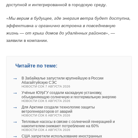
солнечные панели в МКД
доступной и интегрированной в городскую среду.
НОВОСТИ СОК 30 ИЮЛЯ 2026
→
ВИЭ обойдут уголь по выработке электроэнергии в
текущем году
«
Мы верим в будущее, где энергия ветра будет доступна,
НОВОСТИ СОК 27 ИЮЛЯ 2026
эффективна и органично встроена в повседневную
→
Уведомления отключены
Китай опубликовал план развития сектора ВИЭ на
период 2026-2030 гг.
жизнь — от крыш домов до удалённых районов
», —
НОВОСТИ СОК 24 ИЮЛЯ 2026
Комментарии
заявили в компании.
→
В Дагестане ввели вторую очередь крупнейшей в России
ветроэлектростанции
НОВОСТИ СОК 23 ИЮЛЯ 2026
В этой теме еще нет комментариев
→
LONGi вновь установила мировой рекорд
эффективности тандемных солнечных элементов —
35,5%
Читайте по теме:
НОВОСТИ СОК 22 ИЮЛЯ 2026
Добавить комментарий
→
Германия подключила более 1 ГВт морской
→
В Забайкалье запустили крупнейшую в России
ветроэнергетики за полгода
Абагайтуйскую СЭС
НОВОСТИ СОК 22 ИЮЛЯ 2026
Ваше имя *
НОВОСТИ СОК 7 АВГУСТА 2026
→
Учёные ЮУрГУ создали каскадную установку,
объединяющую солнечную и геотермальную энергию
НОВОСТИ СОК 6 АВГУСТА 2026
Ваш E-mail *
→
Для Арктики создали технологию защиты
ветрогенераторов от аварий
НОВОСТИ СОК 6 АВГУСТА 2026
→
Уведомления отключены
Тепловые насосы в связке с солнечной генерацией и
накопителем снижают потребление на 60%
Текст комментария
НОВОСТИ СОК 4 АВГУСТА 2026
Комментарии
→
США запретили использование иностранных