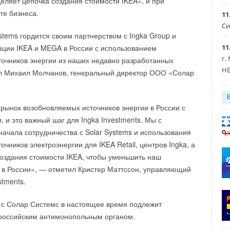
американских угольщиков. Напомним, согласно торговой
деляет цепочка создания стоимости IKEA», и при
 на себя обязательство дополнительно закупить у США
те бизнеса.
11
умму 52,4 млрд долларов в течение двух лет.
Си
stems гордится своим партнерством с Ingka Group и
и
той суммы будет потрачена именно на закупку угля. В
11
ции IKEA и MEGA в России с использованием
г.
чески не экспортировали коксующийся уголь в Китай. А
очников энергии из наших недавно разработанных
HE
ок достигает 300 тыс тонн в месяц.
ил Михаил Молчанов, генеральный директор ООО «Солар
Уведомления отключены
 единственная страна, которая воспользовалась удачным
ичил импорт угля также из Южной Африки и Колумбии. И
рынок возобновляемых источников энергии в России с
 у основных поставщиков: Индонезии, России и Монголии.
 и это важный шаг для Ingka Investments. Мы с
ачала сотрудничества с Solar Systems и использования
онстрирует, что серьезно относится к достижению своих
чников электроэнергии для IKEA Retail, центров Ingka, а
углеродному следу. И даже сталелитейная
создания стоимости IKEA, чтобы уменьшить наш
раны намерена в будущем отказаться от коксующегося
 в России», — отметил Кристер Маттссон, управляющий
й цели будет долгим и ухабистым. И пока есть спрос,
stments.
дут рады обеспечить предложение.
 с Солар Системс в настоящее время подлежит
российским антимонопольным органом.