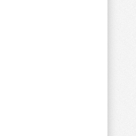
опроса Daikin о восприятии жары ...
28 ИЮЛЯ 2026
CDU производства LG прошёл
валидацию NVIDIA для ИИ-дата-
центров
Компания становится официальным
партнёром NVIDIA по системам ...
28 ИЮЛЯ 2026
В Великобритании предлагают
сделать кондиционирование
обязательным для новостроек
Либеральные демократы внесли
предложение оснащать все новые ...
1
28 ИЮЛЯ 2026
В Подмосковье запустят
производство холодильной
техники и теплообменного
оборудования
Проект реализует компания «ВЕЗА» ...
28 ИЮЛЯ 2026
Ридан объявил о старте продаж
автоматического
балансировочного клапана