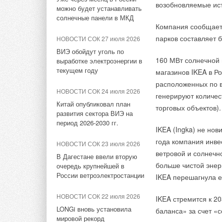
экономической безо
НОВОСТИ СОК 26 июня 2026
возобновляемые ист
можно будет устанавливать
энергетика", — закл
НОВОСТИ СОК 27 июля 2026
Цзиньпин объявляет
РФ планирует в ближайшие
солнечные панели в МКД
годы построить около 40
ВИЭ обойдут уголь по
Компания сообщает,
энергоблоков мощностью 30
выработке электроэнергии в
Да, КНР действител
парков составляет 
НОВОСТИ СОК 27 июля 2026
ГВт — Мишустин
текущем году
источников энергии
ВИЭ обойдут уголь по
в качестве источни
160 МВт солнечной 
выработке электроэнергии в
НОВОСТИ СОК 26 июня 2026
НОВОСТИ СОК 24 июля 2026
текущем году
австралийского угля
магазинов IKEA в Ро
РЭА Минэнерго России
Китай опубликовал план
расположенных по в
выпустило ежегодный отчёт
развития сектора ВИЭ на
НОВОСТИ СОК 24 июля 2026
“Отношения между д
генерируют количес
о тепловой экономичности
период 2026-2030 гг.
Китай опубликовал план
поддержала междуна
ТЭС
торговых объектов).
развития сектора ВИЭ на
пандемией коронави
НОВОСТИ СОК 23 июля 2026
период 2026-2030 гг.
НОВОСТИ СОК 25 июня 2026
IKEA (Ingka) не нов
В Дагестане ввели вторую
Еще в октябре прош
Эксперты WEF: готовность
очередь крупнейшей в
года компания инве
НОВОСТИ СОК 23 июля 2026
стран к энергопереходу
России ветроэлектростанции
энергетического и к
ветровой и солнечно
В Дагестане ввели вторую
снизилась впервые за 10 лет
образом, что на ки
больше чистой энер
очередь крупнейшей в
НОВОСТИ СОК 22 июля 2026
России ветроэлектростанции
IKEA перешагнула е
НОВОСТИ СОК 13 апреля
LONGi вновь установила
2026
Кто предостав
мировой рекорд
НОВОСТИ СОК 22 июля 2026
IKEA стремится к 2
Киловаттам дадут выбор
эффективности тандемных
LONGi вновь установила
И США воспользовал
баланса» за счет «
солнечных элементов —
мировой рекорд
35,5%