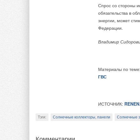
Спрос со стороны и
Комментарии
обязательства в об
энергии, может сти
В этой теме еще нет комментариев
Федерации.
Владимир Сидоров
Добавить комментарий
Ваше имя *
Ваш E-mail *
Материалы по теме
ГВС
Текст комментария
ИСТОЧНИК:
RENEN
Тэги:
Солнечные коллекторы, панели
Солнечные э
Комментарии