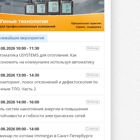
5 АВГУСТА 2026
21-й ежегодный форум
«ЦОД-2026»
Мероприятие пройдет 2-3 сентября в
отеле Radisson Slavyanskaya. Форум
посетит более двух тысяч участников ...
Ближайшие мероприятия
5 АВГУСТА 2026
.08.2026 10:00 - 11:30
Вебинар
Китайская Shenling представила
томатика USYSTEMS для отопления. Как
линейку тепловых насосов
кономить на коммуналке используя автоматику
«воздух-вода» на R290
Серия ThermaX R290 All-In-One
включает три модели ...
.08.2026 13:00 - 14:30
Вебинар
4 АВГУСТА 2026
ниторинг, поиск отклонений и дефектоскопия по
нным ТЛО. Часть 2
Тепловые насосы в связке с
солнечной генерацией и
накопителем снижают
.08.2026 14:00 - 16:00
Вебинар
потребление на 60%
ль систем накопления энергии в повышении
Исследователи из Италии установили ...
тойчивости и гибкости электрических сетей
4 АВГУСТА 2026
«РУСКЛИМАТ Fest 2026» в Уфе
.08.2026 09:00 - 14:00
Семинар
собрал свыше 700 профи
минар по котлам Immergas в Санкт-Петербурге
климатической отрасли