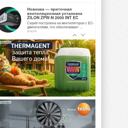
Новинка — приточная
вентиляционная установка
ZILON ZPW-N 2000 INT EC
Серия построена на вентиляторах с EC-
двигателями, что обеспечивает ...
ВЧЕРА
Учёные ЮУрГУ создали
Реклама
каскадную установку,
объединяющую солнечную и
геотермальную энергию
Природосберегающие технологии ...
ВЧЕРА
Для Арктики создали
технологию защиты
ветрогенераторов от аварий
Разработка учитывает влияние
мерзлоты, обледенения и снеговых ...
6 АВГУСТА 2026
Реклама
Гибридный тепловой насос PV/T
с одним общим испарителем
Исследователи предложили
конструкцию двухисточникового ...