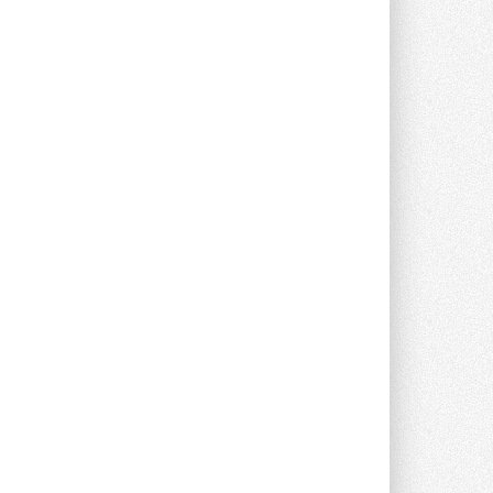
Уже через месяц в России
можно будет устанавливать
солнечные панели в МКД
С 1 сентября снимается запрет на
микрогенерацию в многоквартирных ...
30 ИЮЛЯ 2026
Канальные вентиляторы с ЕС-
двигателями Sysimple TRS EC
Poti
Новинка от Системэйр —
прямоугольный канальный ...
30 ИЮЛЯ 2026
Краска для окон: как выбрать
состав, который не
растрескается после первой
зимы
Частые вопросы о краске для окон ...
30 ИЮЛЯ 2026
СИЭНПИ РУС представила
новую серию консольных
насосов NM
Усовершенствованная гидравлика
помогает снизить энергопотребление ...
30 ИЮЛЯ 2026