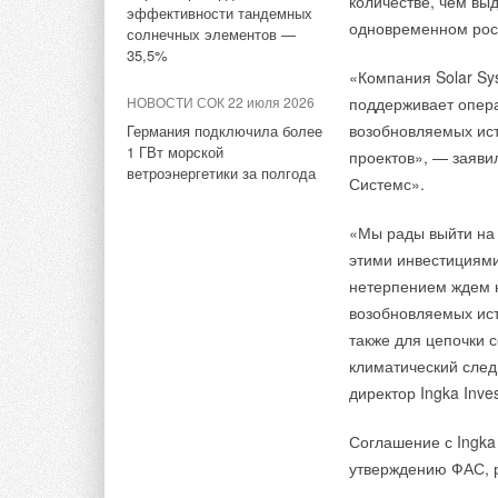
сложное положение 
количестве, чем вы
эффективности тандемных
сделке, Китай взял
одновременном рос
солнечных элементов —
энергоресурсов на с
35,5%
«Компания Solar Sy
Тэги:
Ветрогенераторы
Солнечные электростанци
И ощутимая часть э
НОВОСТИ СОК 22 июля 2026
поддерживает опера
октябре США практи
возобновляемых ист
Германия подключила более
1 ГВт морской
Комментарии
сейчас объем постав
проектов», — заяв
ветроэнергетики за полгода
Системс».
Правда, Америка не
В этой теме еще нет комментариев
моментом. КНР увел
«Мы рады выйти на 
это помимо закупок
этими инвестициями,
нетерпением ждем н
Добавить комментарий
Китай, конечно, дем
возобновляемых исто
целей по нулевому 
также для цепочки 
Ваше имя *
Ваш E-mail *
промышленность ст
климатический след
угля. Но путь к это
директор Ingka Inve
множество стран бу
Текст комментария
Соглашение с Ingka
утверждению ФАС, 