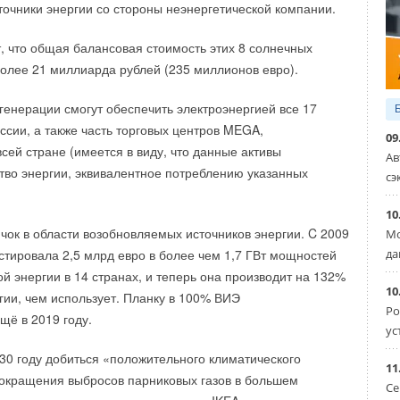
пасности. Даже несмотря на то, что председатель Си
очники энергии со стороны неэнергетической компании.
ючил он.
 о новых климатических целях.
 что общая балансовая стоимость этих 8 солнечных
ьно занимается наращиванием мощности “чистых”
более 21 миллиарда рублей (235 миллионов евро).
. Но при этом по-прежнему во многом полагается на уголь
ка топлива. Напомним, неофициальное эмбарго на импорт
генерации смогут обеспечить электроэнергией все 17
 погрузило в темноту целые города Китая.
ссии, а также часть торговых центров MEGA,
09
сей стране (имеется в виду, что данные активы
Ав
вумя странами испортились после того, как Австралия
тво энергии, эквивалентное потреблению указанных
сэ
родное расследование действий Китая в связи с
руса”, – сообщил телеканал CNBC в конце 2020 года.
10
ичок в области возобновляемых источников энергии. C 2009
Мо
лого года Австралия экспортировала в Китай 2,5 млн тонн
да
стировала 2,5 млрд евро в более чем 1,7 ГВт мощностей
оксующегося угля. Теперь это число равно нулю. Таким
й энергии в 14 странах, и теперь она производит на 132%
10
тайском рынке образовался существенный дефицит.
гии, чем использует. Планку в 100% ВИЭ
Ро
щё в 2019 году.
ус
ил Китаю уголь взамен австралийского
030 году добиться «положительного климатического
11
ись этой возможностью, которая может облегчить
сокращения выбросов парниковых газов в большем
Се