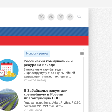
TG
VK
RT
MX
EN
Новости рынка
Российский коммунальный
ресурс на исходе
Заниженные тарифы ведут
инфраструктуру ЖКХ к дальнейшей
деградации, считают эксперты ...
17 ЧАСОВ НАЗАД
В Забайкалье запустили
крупнейшую в России
Абагайтуйскую СЭС
Годовая выработка Абагайтуйской СЭС
составит 223 221 тыс. кВт-ч ...
21 ЧАС НАЗАД