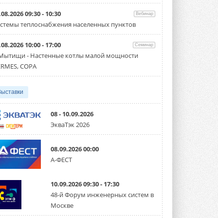
Организатором выступил торгово-
производственный холдинг ...
.08.2026 09:30 - 10:30
Вебинар
3 АВГУСТА 2026
стемы теплоснабжения населенных пунктов
«Датарк» испытал модульный
.08.2026 10:00 - 17:00
ЦОД с плотностью 54 кВт на
Семинар
стойку
 Мытищи - Настенные котлы малой мощности
Испытания прошли на собственной
RMES, COPA
производственной площадке и были ...
3 АВГУСТА 2026
Выставки
Samsung выпускает VRF-
систему DVM на R32
Линейка включает семь типоразмеров
08 - 10.09.2026
производительностью от 22,4 до 56 кВт.
ЭкваТэк 2026
Суммарная длина трубопроводов ...
3 АВГУСТА 2026
08.09.2026 00:00
«СиСофт Девелопмент» подвел
А-ФЕСТ
итоги конкурса студенческих
проектов «ТИМ-лидеры 2026»
Новый сезон конкурса «ТИМ-лидеры»
10.09.2026 09:30 - 17:30
стартует уже в сентябре 2026 года ...
3 АВГУСТА 2026
48-й Форум инженерных систем в
Москве
«Русклимат» укрепляет