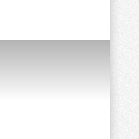
Группа «Теплолюкс» открыла
новую производственную
площадку
Открытие нового завода состоялось
сегодня в Мытищах ...
29 ИЮЛЯ 2026
Stiebel Eltron — спонсирует
международные соревнования
25 спортсменов, выступающих в
прыжках с трамплина и лыжном
двоеборье на международных ...
29 ИЮЛЯ 2026
Новый фирменный магазин
Midea открылся в Сургуте
Компания «Даичи» совместно с
партнером «Энердрим» открыла новый
фирменный магазин Midea в Сургуте ...
29 ИЮЛЯ 2026
Токио — лидер по
интенсивности использования
кондиционеров
Данные получены в ходе очередного