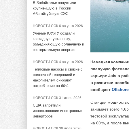
В Забайкалье запустили
Коалиция из 19 штатов и
крупнейшую в России
НОВОСТИ СОК 3 августа 2026
Нью-Йорка подала в суд на
Проект
Изменение №
Абагайтуйскую СЭС
EPA
«РУСКЛИМАТ Fest 2026» в
высотных зданий».
Уфе собрал свыше 700
НОВОСТИ СОК 6 августа 2026
профи климатической
В раздел 11 Внутре
С 21 по 23 октябр
Учёные ЮУрГУ создали
отрасли
каскадную установку,
к удалению случайн
юбилейная Между
объединяющую солнечную и
на промежуточных т
теплообменного и
НОВОСТИ СОК 3 августа 2026
геотермальную энергию
«СиСофт Девелопмент»
ИСТОЧНИК:
ОВИК 
Heat&Power
— знач
подвел итоги конкурса
Немецкая компани
НОВОСТИ СОК 4 августа 2026
студенческих проектов
на котором будут п
плавучую фотоэле
Тепловые насосы в связке с
«ТИМ-лидеры 2026»
автономного энерго
солнечной генерацией и
карьере Jais в ра
накопителем снижают
газопоршневых и д
Комментарии
в развитии возоб
НОВОСТИ СОК 31 июля 2026
потребление на 60%
и котельных, тепло
сообщает
Offshore
«Русклимат» укрепляет
и многого другого 
партнёрство за Уралом
В этой теме еще нет комментариев
НОВОСТИ СОК 31 июля 2026
и теплообменного о
Станция мощностью 
США запретили
НОВОСТИ СОК 29 июля 2026
занимает всего 4,6
использование иностранных
В этом году выстав
Новый фирменный магазин
тестовой эксплуата
инверторов
Добавить комментарий
«Инженерная инфр
Midea открылся в Сургуте
на 6
0
%, а после вы
обслуживание»
буд
НОВОСТИ СОК 30 июля 2026