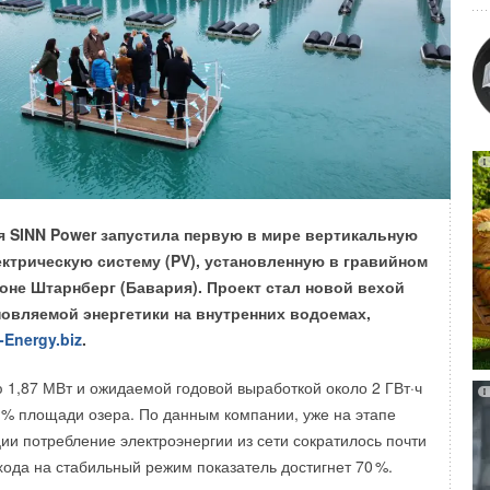
 5 к СП 253.1325800.2016
«Инженерные системы
нние системы канализации п. 11.19 уточнены требования
я 2025 года в МВЦ «Крокус Экспо» пройдет 10-я
ых и аварийных вод, в том числе при тушении пожара,
народная выставка промышленного котельного,
ехнических этажах и в межквартирных коридорах.
 электрогенерирующего оборудования Heat&Power.
PROJECT
имое бизнес-мероприятие для энергетической отрасли,
я SINN Power запустила первую в мире вертикальную
родемонстрированы оборудование и технологии для
ктрическую систему (PV), установленную в гравийном
снабжения от ведущих производителей и поставщиков
йоне Штарнберг (Бавария). Проект стал новой вехой
изельных электростанций, промышленных котлов
новляемой энергетики на внутренних водоемах,
Уведомления отключены
пунктов, теплообменников, систем розжига, дымоотведения
-Energy.biz
.
— от отдельных компонентов энергогенерирующего
борудования до комплексных систем.
1,87 МВт и ожидаемой годовой выработкой около 2 ГВт·ч
5
% площади озера. По данным компании, уже на этапе
ка тематически расширилась: в новых разделах
ции потребление электроэнергии из сети сократилось почти
аструктура для
майнинга»
и
«Ремонт и сервисное
хода на стабильный режим показатель достигнет 7
0
%.
ет представлено такое оборудование, как ASIC-майнеры,