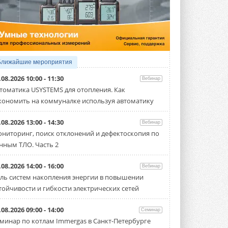
5 АВГУСТА 2026
21-й ежегодный форум
«ЦОД-2026»
Мероприятие пройдет 2-3 сентября в
отеле Radisson Slavyanskaya. Форум
посетит более двух тысяч участников ...
Ближайшие мероприятия
5 АВГУСТА 2026
.08.2026 10:00 - 11:30
Вебинар
Китайская Shenling представила
томатика USYSTEMS для отопления. Как
линейку тепловых насосов
кономить на коммуналке используя автоматику
«воздух-вода» на R290
Серия ThermaX R290 All-In-One
включает три модели ...
.08.2026 13:00 - 14:30
Вебинар
4 АВГУСТА 2026
ниторинг, поиск отклонений и дефектоскопия по
нным ТЛО. Часть 2
Тепловые насосы в связке с
солнечной генерацией и
накопителем снижают
.08.2026 14:00 - 16:00
Вебинар
потребление на 60%
ль систем накопления энергии в повышении
Исследователи из Италии установили ...
тойчивости и гибкости электрических сетей
4 АВГУСТА 2026
«РУСКЛИМАТ Fest 2026» в Уфе
.08.2026 09:00 - 14:00
Семинар
собрал свыше 700 профи
минар по котлам Immergas в Санкт-Петербурге
климатической отрасли