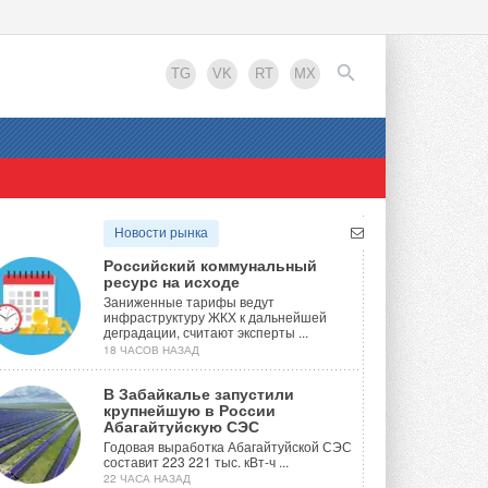
TG
VK
RT
MX
EN
Новости рынка
Российский коммунальный
ресурс на исходе
Заниженные тарифы ведут
инфраструктуру ЖКХ к дальнейшей
деградации, считают эксперты ...
18 ЧАСОВ НАЗАД
В Забайкалье запустили
крупнейшую в России
Абагайтуйскую СЭС
Годовая выработка Абагайтуйской СЭС
составит 223 221 тыс. кВт-ч ...
22 ЧАСА НАЗАД