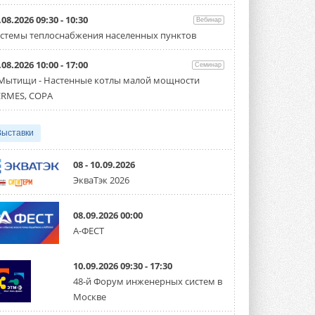
Организатором выступил торгово-
производственный холдинг ...
.08.2026 09:30 - 10:30
Вебинар
3 АВГУСТА 2026
стемы теплоснабжения населенных пунктов
«Датарк» испытал модульный
.08.2026 10:00 - 17:00
ЦОД с плотностью 54 кВт на
Семинар
стойку
 Мытищи - Настенные котлы малой мощности
Испытания прошли на собственной
RMES, COPA
производственной площадке и были ...
3 АВГУСТА 2026
Выставки
Samsung выпускает VRF-
систему DVM на R32
Линейка включает семь типоразмеров
08 - 10.09.2026
производительностью от 22,4 до 56 кВт.
ЭкваТэк 2026
Суммарная длина трубопроводов ...
3 АВГУСТА 2026
08.09.2026 00:00
«СиСофт Девелопмент» подвел
А-ФЕСТ
итоги конкурса студенческих
проектов «ТИМ-лидеры 2026»
Новый сезон конкурса «ТИМ-лидеры»
10.09.2026 09:30 - 17:30
стартует уже в сентябре 2026 года ...
3 АВГУСТА 2026
48-й Форум инженерных систем в
Москве
«Русклимат» укрепляет