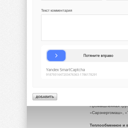
Текст комментария
Участники выстав
В этом году в выста
Компании представя
выставки.
Электрогенериру
«ДВС Ресурс», «Инт
Ярославский моторн
«Профэнерго» и дру
Промышленное ко
Промышленная групп
«Сарэнергомаш», «Т
Теплообменное и 