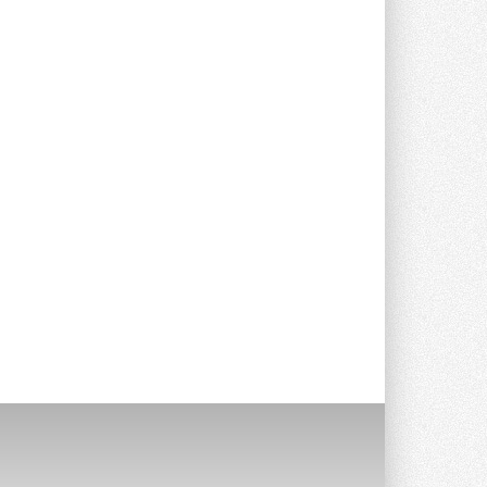
Уже через месяц в России
можно будет устанавливать
солнечные панели в МКД
С 1 сентября снимается запрет на
микрогенерацию в многоквартирных ...
30 ИЮЛЯ 2026
Канальные вентиляторы с ЕС-
двигателями Sysimple TRS EC
Poti
Новинка от Системэйр —
прямоугольный канальный ...
30 ИЮЛЯ 2026
Краска для окон: как выбрать
состав, который не
растрескается после первой
зимы
Частые вопросы о краске для окон ...
30 ИЮЛЯ 2026
СИЭНПИ РУС представила
новую серию консольных
насосов NM
Усовершенствованная гидравлика
помогает снизить энергопотребление ...
30 ИЮЛЯ 2026