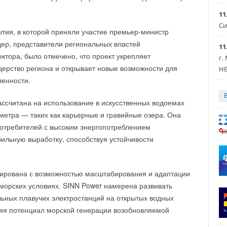
айте выставки.
11
Си
тия, в которой приняли участие премьер-министр
ри поддержке Минпромторга РФ
.
ер, представители региональных властей
11
ектора, было отмечено, что проект укрепляет
г.
дерство региона и открывает новые возможности для
HE
 партнер выставки
: Ассоциация малой энергетики.
енности.
вой программы
: Ассоциация малой энергетики,
циация криптоиндустрии и блокчейна (РАКИБ),
ассчитана на использование в искусственных водоемах
социация сжиженного природного газа (НАСПГ),
ентство по энергосбережению и возобновляемым
 метра — таких как карьерные и гравийные озера. Она
гии (НАЭВИ), Ассоциация «ЭнергоИнновация», «Портал
отребителей с высоким энергопотреблением
бильную выработку, способствуя устойчивости
ирована с возможностью масштабирования и адаптации
понсор выставки
— «Силовые системы».
 морских условиях. SINN Power намерена развивать
ла «Электрогенерирующее оборудование»
— «Альфа-
ьных плавучих электростанций на открытых водных
ла «Теплообменное оборудование»
— НПО «ЭТРА».
яя потенциал морской генерации возобновляемой