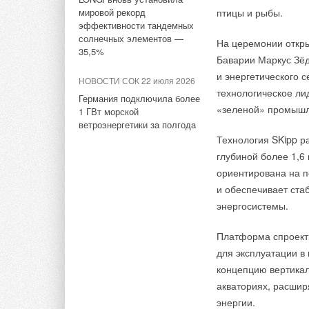
мировой рекорд
птицы и рыбы.
Регистрация — на с
эффективности тандемных
солнечных элементов —
На церемонии откры
Выставка пройдет
п
35,5%
Баварии Маркус Зёд
Партнеры выставки:
и энергетического с
НОВОСТИ СОК 22 июля 2026
технологическое ли
Германия подключила более
Стратегический
«зеленой» промышл
1 ГВт морской
Партнеры дело
ветроэнергетики за полгода
Российская ассо
Технология SKipp р
Национальная ас
Национальное аг
глубиной более 1,6
источникам энер
ориентирована на п
ГПУ».
и обеспечивает ста
энергосистемы.
Спонсоры:
Платформа спроект
Генеральный с
для эксплуатации в
Спонсор разде
Дизель».
концепцию вертикал
Спонсор разде
акваториях, расшир
энергии.