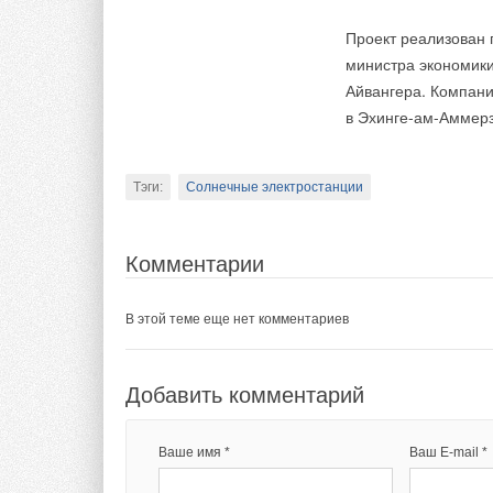
Даты и время работ
Проект реализован 
21 октября: 10:0
министра экономики
22 октября: 10:0
23 октября: 10:0
Айвангера. Компани
в Эхинге-ам-Аммерз
Место проведения:
Москва, МВЦ «Кроку
Тэги:
Солнечные электростанции
Комментарии
В этой теме еще нет комментариев
Добавить комментарий
Ваше имя *
Ваш E-mail *