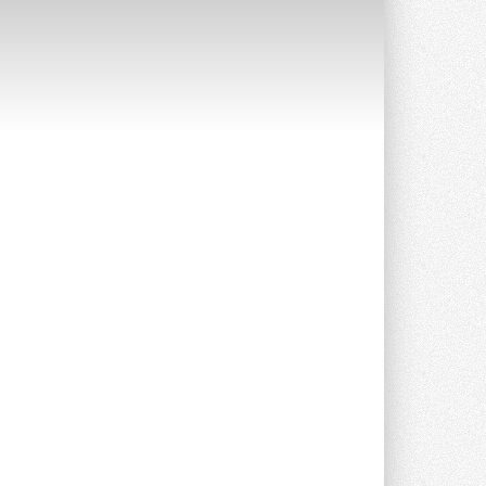
Группа «Теплолюкс» открыла
новую производственную
площадку
Открытие нового завода состоялось
сегодня в Мытищах ...
29 ИЮЛЯ 2026
Stiebel Eltron — спонсирует
международные соревнования
25 спортсменов, выступающих в
прыжках с трамплина и лыжном
двоеборье на международных ...
29 ИЮЛЯ 2026
Новый фирменный магазин
Midea открылся в Сургуте
Компания «Даичи» совместно с
партнером «Энердрим» открыла новый
фирменный магазин Midea в Сургуте ...
29 ИЮЛЯ 2026
Токио — лидер по
интенсивности использования
кондиционеров
Данные получены в ходе очередного