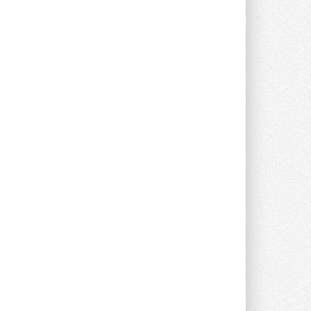
опроса Daikin о восприятии жары ...
28 ИЮЛЯ 2026
CDU производства LG прошёл
валидацию NVIDIA для ИИ-дата-
центров
Компания становится официальным
партнёром NVIDIA по системам ...
28 ИЮЛЯ 2026
В Великобритании предлагают
сделать кондиционирование
обязательным для новостроек
Либеральные демократы внесли
предложение оснащать все новые ...
1
28 ИЮЛЯ 2026
В Подмосковье запустят
производство холодильной
техники и теплообменного
оборудования
Проект реализует компания «ВЕЗА» ...
28 ИЮЛЯ 2026
Ридан объявил о старте продаж
автоматического
балансировочного клапана