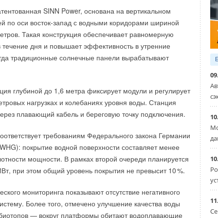
дения и вентиляции для эффективного отвода тепла, IT-
атентованная SINN Power, основана на вертикальном
а и управления майнинг-центрами, а также услуги
й по оси восток-запад с водными коридорами шириной
троительства майнинговых и дата-центров под ключ, услуги
етров. Такая конструкция обеспечивает равномерную
монту, модернизации и сопровождению энергетического
в течение дня и повышает эффективность в утренние
огда традиционные солнечные панели вырабатывают
09
е будет работать
мобильная телевизионная студия
Ав
ve TV»
, организованная Ассоциацией малой энергетики,
ция глубиной до 1,6 метра фиксирует модули и регулирует
сэ
айн-журналом «Геоэнергетика Инфо» и компанией «МВК».
етровых нагрузках и колебаниях уровня воды. Станция
ямом эфире у экспертов отрасли возьмет
Борис
через плавающий кабель и береговую точку подключения.
10
ный, публицист, главный редактор онлайн-журнала
Мо
оответствует требованиям Федерального закона Германии
фо».
да
(WHG): покрытие водной поверхности составляет менее
работы выставки запланированы
экскурсии
, посвященные
лотности мощности. В рамках второй очереди планируется
10
женерная инфраструктура для майнинга», на которых
Ро
МВт, при этом общий уровень покрытия не превысит 1
0
%.
ознакомиться с оборудованием для майнинговых центров
ус
ческого мониторинга показывают отсутствие негативного
роектированию и строительству. Экскурсии проведет
11
систему. Более того, отмечено улучшение качества воды
вки Руслан Кузнецов
, блогер, автор канала «Дежурный
Се
 биотопов — вокруг платформы обитают водоплавающие
ь и руководитель сообщества «Портал ГПУ».