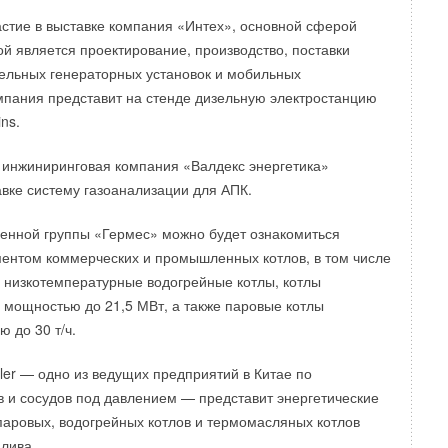
стие в выставке компания «Интех», основной сферой
ой является проектирование, производство, поставки
ельных генераторных установок и мобильных
мпания представит на стенде дизельную электростанцию
ns.
 инжиниринговая компания «Валдекс энергетика»
авке систему газоанализации для АПК.
енной группы «Гермес» можно будет ознакомиться
ентом коммерческих и промышленных котлов, в том числе
 низкотемпературные водогрейные котлы, котлы
, мощностью до 21,5 МВт, а также паровые котлы
 до 30 т/ч.
ler — одно из ведущих предприятий в Китае по
в и сосудов под давлением — представит энергетические
паровых, водогрейных котлов и термомасляных котлов
плива.