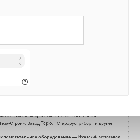
ки
вке примут участие
62 компании из России и Китая
.
т продукцию, услуги и оборудование в пяти разделах
ющее оборудование
— 1 Vat, «Агг.еко Евразия», «Бора»,
ех», Коломенский завод, «Лиора Энерджи», «ПКФ «ТСК»,
ый завод, «РТС», «Сервис Юнит», «Валдекс Энергетика»,
гие.
тельное оборудование
— Завод «Агуна», «Антарес»,
а «Гермес», «Кировские котлы», Zozen Boiler,
еза-Строй», Завод Teplo, «Старорусприбор» и другие.
вспомогательное оборудование
— Ижевский мотозавод