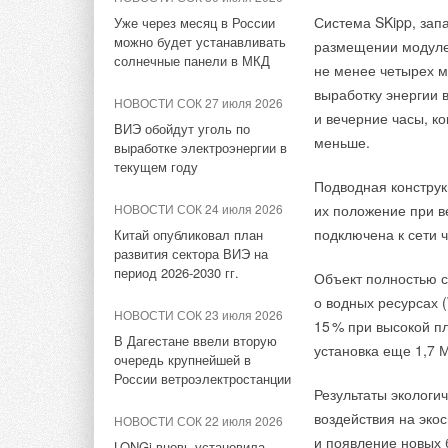
Ваше имя *
Ваш E-mail *
НОВОСТИ СОК 27 июля 2026
GPU, системы охлаж
Система SKipp, зап
Уже через месяц в России
Aquatherm Almaty 2026:
можно будет устанавливать
системы мониторинг
размещении модуле
ключевая платформа для
солнечные панели в МКД
проектирования и с
не менее четырех м
развития инженерных систем
Текст комментария
по диагностике, ре
выработку энергии 
Центральной Азии
НОВОСТИ СОК 27 июля 2026
оборудования.
и вечерние часы, к
ВИЭ обойдут уголь по
НОВОСТИ СОК 17 июля 2026
меньше.
выработке электроэнергии в
Впервые на выставк
Впервые на Heat&Power:
текущем году
«Энергия эфира Li
Форум «Собственная
Подводная конструк
генерация»
аналитическим онл
НОВОСТИ СОК 24 июля 2026
их положение при в
Видеоинтервью в пр
подключена к сети 
Китай опубликовал план
НОВОСТИ СОК 10 июля 2026
развития сектора ВИЭ на
Марцинкевич
, уче
Всемирный день холода
период 2026-2030 гг.
Объект полностью с
«Геоэнергетика Ин
(World Refrigeration Day)
о водных ресурсах 
представил сообщество
НОВОСТИ СОК 23 июля 2026
В первые два дня 
1
5
% при высокой п
WRD365
В Дагестане ввели вторую
новому разделу «Ин
установка еще 1,7 
очередь крупнейшей в
НОВОСТИ СОК 2 июля 2026
посетители смогут 
России ветроэлектростанции
Результаты экологи
и услугами по их п
Как «Русклимат» формирует
новые стандарты в ОВКЭС
воздействия на эко
амбассадор
выста
НОВОСТИ СОК 22 июля 2026
и появление новых
по ГПУ», основател
LONGi вновь установила