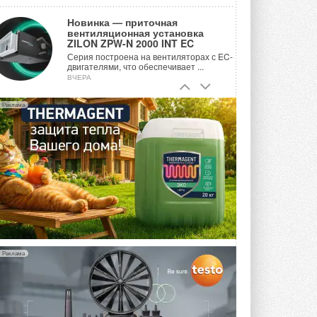
Новинка — приточная
вентиляционная установка
ZILON ZPW-N 2000 INT EC
Серия построена на вентиляторах с EC-
двигателями, что обеспечивает ...
ВЧЕРА
Учёные ЮУрГУ создали
Реклама
каскадную установку,
объединяющую солнечную и
геотермальную энергию
Природосберегающие технологии ...
6 АВГУСТА 2026
Для Арктики создали
технологию защиты
ветрогенераторов от аварий
Разработка учитывает влияние
мерзлоты, обледенения и снеговых ...
6 АВГУСТА 2026
Реклама
Гибридный тепловой насос PV/T
с одним общим испарителем
Исследователи предложили
конструкцию двухисточникового ...