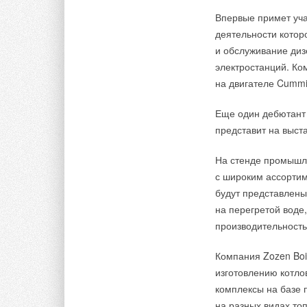
Впервые примет уча
деятельности котор
и обслуживание диз
электростанций. Ко
на двигателе Cummi
Еще один дебютант
представит на выст
На стенде промышл
с широким ассортим
будут представлены
на перегретой воде
производительностью
Компания Zozen Boi
изготовлению котло
комплексы на базе 
на разных видах то