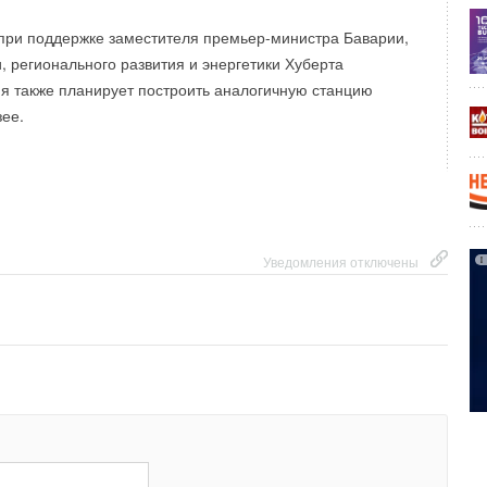
ы выставки для посетителей:
при поддержке заместителя премьер-министра Баварии,
0–18:00
, регионального развития и энергетики Хуберта
0–18:00
0–16:00
я также планирует построить аналогичную станцию
ее.
с Экспо», павильон № 1, зал № 1.
Уведомления отключены