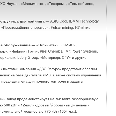
«ХС-Наука», «Машимпэкс», «Техпром», «Теплообмен»,
структура для майнинга
— ASIC Cool, IBMM Technology,
, «Простомайнинг оператор», Pulsar mining, R7miner,
ое обслуживание
— «Экохимтех», «ЭМИС»,
ар», «Инфинит Груп», Kirei Chemical, Mit Power Systems,
риалы», Lubry Group, «Моторверк-СГУ» и другие.
к выставки компания «ДВС Ресурс» представит образцы
новок на базе двигателя ЯМЗ, а также систему управления
 предназначена для полного контроля и защиты
ный завод продемонстрирует на выставке газопоршневую
ю 500 кВт и 12-цилиндровый V-образный дизельный
номинальной мощностью 775 кВт (1054 л.с.).