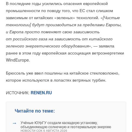
Ваше имя *
В последние годы усилились опасения европейской
возгараний за месяц — это, конечно, небольшой процент, но
промышленности по поводу того, что ЕС стал слишком
осадочек все равно остается.
зависимым от китайских «зеленых» технологий. «
[Чистые
Ваш E-mail *
технологии] будут производиться за пределами Европы,
ИСТОЧНИК:
RENEN.RU
и Европа просто поменяет свою зависимость
Уведомления отключены
от российского газа на зависимость от китайского
Текст комментария
Комментарии
Читайте по теме:
зеленого энергетического оборудования
», — заявила
ранее в этом году европейская ассоциация ветроэнергетики
→
Тепловые насосы в связке с солнечной генерацией и
В этой теме еще нет комментариев
WindEurope.
накопителем снижают потребление на 60%
НОВОСТИ СОК 4 АВГУСТА 2026
→
В КНР ввели в строй «самую высоковольтную» СНЭ
Брюссель уже ввел пошлины на китайское стекловолокно,
ёмкостью 9 ГВт*ч
Добавить комментарий
НОВОСТИ СОК 21 ИЮЛЯ 2026
которое используются в лопастях ветряных турбин.
→
Росатом запустит гигафабрику литий-ионных батарей
для электроавтомобилей
Ваше имя *
ИСТОЧНИК:
RENEN.RU
НОВОСТИ СОК 14 ИЮЛЯ 2026
→
Постановление Правительства РФ №810 не решило
вопрос техприсоединения для несетевых компаний
НОВОСТИ СОК 8 ИЮЛЯ 2026
Ваш E-mail *
→
Читайте по теме:
Мировой спрос на энергию бьет рекорды: солнечная
генерация выросла на 30%
НОВОСТИ СОК 2 ИЮЛЯ 2026
→
Учёные ЮУрГУ создали каскадную установку,
→
Водородный аккумулятор с неограниченным сроком
объединяющую солнечную и геотермальную энергию
хранения
Текст комментария
НОВОСТИ СОК 6 АВГУСТА 2026