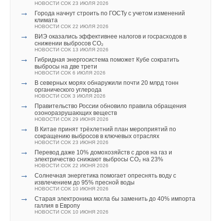
НОВОСТИ СОК 23 ИЮЛЯ 2026
при выходе из строя сама и перерабатывает.
→
Города начнут строить по ГОСТу с учетом изменений
климата
НОВОСТИ СОК 22 ИЮЛЯ 2026
В отношении стоимости этой переработки нужно иметь в
→
ВИЭ оказались эффективнее налогов и госрасходов в
виду вот что. Время массовой утилизации этих панелей в
снижении выбросов CO₂
НОВОСТИ СОК 13 ИЮЛЯ 2026
мире ещё не пришло. Потому что построенные три
→
Гибридная энергосистема поможет Кубе сократить
десятилетия назад СЭС так и работают до сих пор, в той же
выбросы на две трети
НОВОСТИ СОК 6 ИЮЛЯ 2026
Швейцарии. Вот когда их придётся закрывать, когда
→
В северных морях обнаружили почти 20 млрд тонн
проблема будет массовой, тогда и стоимость вторичной
органического углерода
НОВОСТИ СОК 3 ИЮЛЯ 2026
переработки станет гораздо ниже.
→
Правительство России обновило правила обращения
озоноразрушающих веществ
НОВОСТИ СОК 29 ИЮНЯ 2026
Не хочу сказать, что в солнечной энергетике решены все
→
В Китае принят трёхлетний план мероприятий по
технологические проблемы. Но у неё, безусловно, большое
сокращению выбросов в ключевых отраслях
НОВОСТИ СОК 23 ИЮНЯ 2026
будущее, в том числе и в горной промышленности и
→
Перевод даже 10% домохозяйств с дров на газ и
металлургии...
электричество снижают выбросы CO₂ на 23%
НОВОСТИ СОК 22 ИЮНЯ 2026
→
Солнечная энергетика помогает опреснять воду с
еоргий Груздев и его сотрудники сейчас, после переезда в
извлечением до 95% пресной воды
НОВОСТИ СОК 10 ИЮНЯ 2026
Дубай, наиболее перспективным рынком для себя считают
→
Старая электроника могла бы заменить до 40% импорта
Конго, где очень велик энергодефицит. Но полагают, что
галлия в Европу
НОВОСТИ СОК 10 ИЮНЯ 2026
спрос на солнечные электростанции со временем