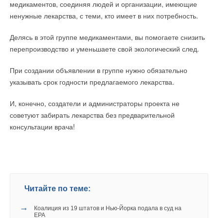
строительства и эксплуатации нового солнечного парка в
медикаментов, соединяя людей и организации, имеющие
штате Минас-Жерайс на востоке Бразилии. СЭС мощностью
ненужные лекарства, с теми, кто имеет в них потребность.
260 МВт.
Делясь в этой группе медикаментами, вы помогаете снизить
Должны построить в 2023 году, причём половина мощности
перепроизводство и уменьшаете свой экологический след.
пойдёт на сталелитейные заводы, а половина на рынок
электроэнергии, в том числе бытовым потребителям. Так что
При создании объявлении в группе нужно обязательно
технически — предела нет.
указывать срок годности предлагаемого лекарства.
— Насколько серьёзна проблема утилизации солнечных
И, конечно, создатели и администраторы проекта не
панелей? Не наносится ли при этом большой ущерб
советуют забирать лекарства без предварительной
окружающей среде со стороны «зелёной энергетики»?
консультации врача!
— Сейчас существуют и применяются технологии вторичной
переработки солнечных панелей. То есть материалы,
которые были использованы при их изготовлении, возможно
будет использовать ещё раз.
Читайте по теме:
Например, американская First Solar, одна из крупнейших в
→
Коалиция из 19 штатов и Нью-Йорка подала в суд на
мире по производству солнечных панелей, свою продукцию
EPA