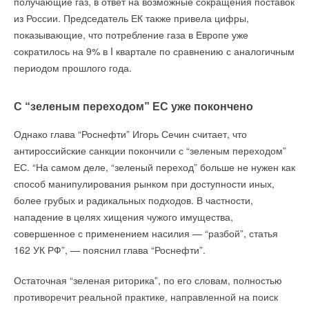
получающие газ, в ответ на возможные сокращения поставок
отходы, распознает сданную упаковку с использованием
Энерджи» строит крупнейший не только в РФ, но и в Европе
из России. Председатель ЕК также привела цифры,
нейронной сети и выплачивает пользователю
завод в Калининградской области. Инверторное
показывающие, что потребление газа в Европе уже
вознаграждение.
оборудование, солнечный кабель, аккумуляторы — с этими
сократилось на 9% в I квартале по сравнению с аналогичным
комплектующими тоже проблем нет, все запланированные
Бак полностью автономный, работает без подключения
периодом прошлого года.
проекты реализуются в срок», — отмечает Усачёв.
электричества и Интернета. На одном заряде батареи
работает около недели.
По его словам, главная проблема не технологическая:
С “зеленым переходом” ЕС уже покончено
основной удар пришёлся на покупательскую способность
Однако глава “Роснефти” Игорь Сечин считает, что
бизнеса — выросла стоимость привлечения капитала.
Приложение для популяризации принципов РСО
антироссийские санкции покончили с “зеленым переходом”
Бизнес, который был заинтересован в строительстве
в России Ecohub
ЕС. “На самом деле, “зеленый переход” больше не нужен как
собственной солнечной генерации, замораживает проекты и
Ecohub
– приложение для популяризации принципов
На той же выставке Tesla демонстрировала более
способ манипулирования рынком при доступности иных,
затягивает переговоры.
раздельного сбора отходов в России, которое стало
приземлённые достижения - кузов кроссовера Model Y в
более грубых и радикальных подходов. В частности,
победителем на всероссийском хакатоне «Цифровой
разрезе, демонстрирующий интегрированные в силовую
нападение в целях хищения чужого имущества,
прорыв» в 2019 году.
структуру аккумуляторные ячейки нового типоразмера 4680.
совершенное с применением насилия — “разбой”, статья
Таковые в Германии на конвейере Tesla пока не
162 УК РФ”, — пояснил глава “Роснефти”.
Приложение бесплатное, не коммерческое. Оно охватывает
используются, но до конца года компания собирается
всю России, на нем есть точки по всей стране. Приложение
Остаточная “зеленая риторика”, по его словам, полностью
модернизировать производственные процессы, чтобы вслед
доступно в AppStore и в GooglePlay.
противоречит реальной практике, направленной на поиск
за новым предприятием в Техасе освоить выпуск