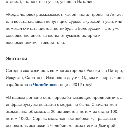
отдыха), становятся лучше, уверена Наталия.
меньше, чем на 1% ежегодно.
«Когда человек рассказывает, как он чистил тропы на Алтае,
То есть мы по своим нормативам считаем, что за 25 лет КПД
или восстанавливал популяцию сурков в курской глуши, или
солнечной батареи снизится до уровня в 80% от
помогал считать аистов где-нибудь в Белоруссии – это уже
первоначальной. Сами можете убедиться в том, что это
совершенно иного качества отпускные истории и
достаточно долговечная система. И учёные постоянно
воспоминания», - говорит она.
находят новые способы повысить их эффективность.
— А что с воздействием осадков? Например, известно, что в
Экотакси
Техасе в 2019 году град нанёс ущерб размером в $75 млн
Сегодня экотакси есть во многих городах России – в Питере,
после того, как повредил местные солнечные модули. В
Иркутске, Саратове, Иванове и других. Одним из первых оно
результате 20 000 домов остались без света...
заработало
в Челябинске
, еще в 2012 году!
— Солнечная батарея, упрощённо говоря, состоит из
«В нашем регионе есть перерабатывающие предприятия, а
фотоэлектрических ячеек, то есть слоя кремния, а над ним
инфраструктуры доставки отходов не было. Сначала моя
слой особо закалённого стекла. Его закаливают при
экомашина объезжала 20 активистов, потом их стало 100,
температуре выше 650 градусов, что серьёзно меняет его
потом 1000... Сервис оказался востребован», - рассказал
механические и химические свойства. Калёное стекло, в
основатель экотакси в Челябинске, экоактивист Дмитрий
отличие от простого оконного, может выдержать довольно