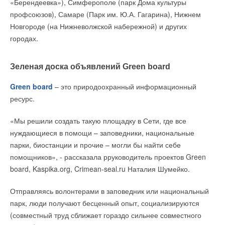
«Берендеевка»), Симферополе (парк Дома культуры
Хорошее законодательство на этот счёт в Швейцарии. В
профсоюзов), Самаре (Парк им. Ю.А. Гагарина), Нижнем
последние годы началось движение в этом направлении и в
Новгороде (на Нижневолжской набережной) и других
Латинской Америке и т.д. Если государство, используя
городах.
тарифную и фискальную политику, поощряет развитие ВИЭ,
то и рентабельность сектора выше.
Зеленая доска объявлений Green board
В случае с СЭС у производственного предприятия обычно
Green board
– это природоохранный информационный
можно продавать излишки электроэнергии другим
ресурс.
потребителям, в общую сеть. Это также позволяет сократить
срок окупаемости. Нужно отметить, что стоимость
«Мы решили создать такую площадку в Сети, где все
производства самих компонентов СЭС в мире постоянно
нуждающиеся в помощи – заповедники, национальные
снижается.
парки, биостанции и прочие – могли бы найти себе
помощников», - рассказала рруководитель проектов Green
— Как говорят, ничто не вечно под солнцем. Со временем
board, Kaspika.org, Crimean-seal.ru Наталия Шумейко.
эффективность работы солнечных панелей падает?
Отправляясь волонтерами в заповедник или национальный
— Да, разумеется, постепенная деградация происходит. Но
парк, люди получают бесценный опыт, социализируются
не критично. Сейчас работают солнечные панели, у которых
(совместный труд сближает гораздо сильнее совместного
эффективность выработки электроэнергии снижается