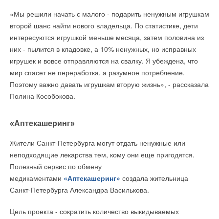
— Для горного, а тем более металлургического производства
«Мы решили начать с малого - подарить ненужным игрушкам
нужно много электроэнергии. СЭС способны дать такую
второй шанс найти нового владельца. По статистике, дети
мощность?
интересуются игрушкой меньше месяца, затем половина из
них - пылится в кладовке, а 10% ненужных, но исправных
— Самые крупные СЭС в мире, такие как солнечные парки в
игрушек и вовсе отправляются на свалку. Я убеждена, что
Китае, Индии, США, по мощности уже вполне сопоставимы с
мир спасет не переработка, а разумное потребление.
атомными электростанциями. Они занимают достаточно
Поэтому важно давать игрушкам вторую жизнь», - рассказала
большие пространства, из расчёта примерно 1,5 гектара
Полина Кособокова.
панелей на 1 МВт мощности. Если нужен, например,
гигаватт, придётся обеспечить площадь панелей в полторы
«Аптекашеринг»
тысячи гектаров. 15 квадратных километров — это немало,
но такие реализованные примеры уже есть.
Жители Санкт-Петербурга могут отдать ненужные или
неподходящие лекарства тем, кому они еще пригодятся.
Одна из последних новостей: Shell Brasil Petroleo,
Полезный сервис по обмену
бразильская «дочка» нефтегазового концерна Shell, и
медикаментами
«Аптекашеринг»
создала жительница
Gerdau, крупнейший производитель стального сортового
Санкт-Петербурга Александра Василькова.
проката в Латинской Америке, подписали обязывающее
соглашение о создании совместного предприятия в целях
Цель проекта - сократить количество выкидываемых