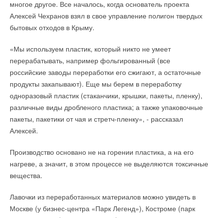
многое другое. Все началось, когда основатель проекта
если на месте в удалённом районе электроэнергию неоткуда
Алексей Чехранов взял в свое управление полигон твердых
больше взять, СЭС в сочетании с другими источниками
бытовых отходов в Крыму.
обеспечивает высокую надёжность энергоснабжения. СЭС
на Камчатке, в Читинской, Иркутской областях уже вполне
«Мы используем пластик, который никто не умеет
себя окупают.
перерабатывать, например фольгированный (все
российские заводы переработки его сжигают, а остаточные
— Вы заговорили об окупаемости. Какой срок окупаемости
продукты закапывают). Еще мы берем в переработку
стоит закладывать?
одноразовый пластик (стаканчики, крышки, пакеты, пленку),
различные виды дробленого пластика; а также упаковочные
— В среднем, для России семь лет. Есть страны, где СЭС
пакеты, пакетики от чая и стретч-пленку», - рассказал
можно окупить вообще за год-два. Это зависит от
Алексей.
государственной политики в каждом конкретном случае.
Производство основано не на горении пластика, а на его
Например, в Черногории правительство определило: при
нагреве, а значит, в этом процессе не выделяются токсичные
потреблении выше определённого количества
вещества.
электроэнергии, при условии, что не используются
возобновляемые источники, за полученную сверх норматива
Лавочки из переработанных материалов можно увидеть в
энергию приходится платить больше.
Москве (у бизнес-центра «Парк Легенд»), Костроме (парк