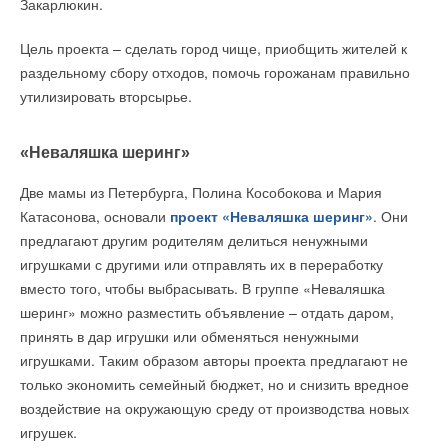
Закарлюкин.
крупный град, который несётся со скоростью 100 километров
в час. На это оно рассчитано по нашим технологическим
Цель проекта – сделать город чище, приобщить жителей к
условиям.
раздельному сбору отходов, помочь горожанам правильно
утилизировать вторсырье.
Ну, и на серьёзные температурные воздействия тоже.
Электрические батареи работают при температуре до плюс
85 градусов по Цельсию. То есть это гарантированный
«Неваляшка шеринг»
режим, но больше, насколько я знаю, никто и не пробовал
Две мамы из Петербурга, Полина Кособокова и Мария
нагревать. Это в реальных условиях работы не встречается.
Катасонова, основали
проект «Неваляшка шеринг»
. Они
Соответственно, и мороз им не страшен — паспортная
предлагают другим родителям делиться ненужными
устойчивость до минус 40.
игрушками с другими или отправлять их в переработку
Что касается снега — да, при сильных снегопадах, конечно,
вместо того, чтобы выбрасывать. В группе «Неваляшка
нужно чистить. Хочу отметить, что, когда солнечный свет
шеринг» можно разместить объявление – отдать даром,
попадает на панель, он не весь преобразуется в
принять в дар игрушки или обменяться ненужными
электроэнергию, часть переходит в тепловую, то есть панели
игрушками. Таким образом авторы проекта предлагают не
немного греются, и часть снега на них просто тает.
только экономить семейный бюджет, но и снизить вредное
Остальное приходится убирать. Но сам по себе снег не
воздействие на окружающую среду от производства новых
критичен.
игрушек.