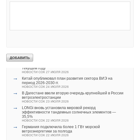
→
Учёные ЮУрГУ создали каскадную установку,
объединяющую солнечную и геотермальную энергию
НОВОСТИ СОК 6 АВГУСТА 2026
→
Тепловые насосы в связке с солнечной генерацией и
накопителем снижают потребление на 60%
НОВОСТИ СОК 4 АВГУСТА 2026
→
США запретили использование иностранных
инверторов
НОВОСТИ СОК 31 ИЮЛЯ 2026
→
Уже через месяц в России можно будет устанавливать
солнечные панели в МКД
НОВОСТИ СОК 30 ИЮЛЯ 2026
→
ВИЭ обойдут уголь по выработке электроэнергии в
текущем году
НОВОСТИ СОК 27 ИЮЛЯ 2026
→
Китай опубликовал план развития сектора ВИЭ на
период 2026-2030 гг.
НОВОСТИ СОК 24 ИЮЛЯ 2026
→
В Дагестане ввели вторую очередь крупнейшей в России
ветроэлектростанции
НОВОСТИ СОК 23 ИЮЛЯ 2026
→
LONGi вновь установила мировой рекорд
эффективности тандемных солнечных элементов —
35,5%
НОВОСТИ СОК 22 ИЮЛЯ 2026
→
Германия подключила более 1 ГВт морской
ветроэнергетики за полгода
НОВОСТИ СОК 22 ИЮЛЯ 2026