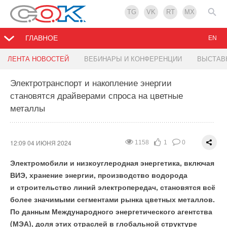
TG
VK
RT
MX
ГЛАВНОЕ
EN
Россети и ГК Цифра объединят компетенции
Китай представил новый план действий по
Представительство международной компании
Найден способ удешевить производство литий-
ЛЕНТА НОВОСТЕЙ
ВЕБИНАРЫ И КОНФЕРЕНЦИИ
ВЫСТАВ
для цифровой трансформации ТЭК и ЖКХ
сокращению выбросов парниковых газов
Earthood открылось в РФ
ионных аккумуляторов
Электротранспорт и накопление энергии
становятся драйверами спроса на цветные
12:45 03 ИЮНЯ 2024
12:42 03 ИЮНЯ 2024
12:36 03 ИЮНЯ 2024
12:35 03 ИЮНЯ 2024
1597
1630
1802
1405
2
2
1
2
0
0
0
0
металлы
12:09 04 ИЮНЯ 2024
1158
1
0
Электромобили и низкоуглеродная энергетика, включая
ВИЭ, хранение энергии, производство водорода
и строительство линий электропередач, становятся всё
более значимыми сегментами рынка цветных металлов.
По данным Международного энергетического агентства
(МЭА), доля этих отраслей в глобальной структуре