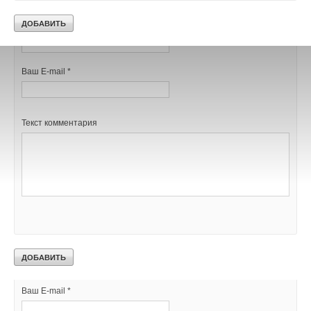
→
Партнёрство на взлёте: в ПГУПС передан стенд по
учёту тепловой энергии
НОВОСТИ СОК 19 МАЯ 2026
Ваше имя *
Ваш E-mail *
Уведомления отключены
Текст комментария
Комментарии
В этой теме еще нет комментариев
Добавить комментарий
Ваше имя *
Ваш E-mail *