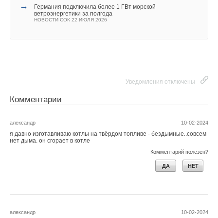
твердотельные аккумуляторы
→
Германия подключила более 1 ГВт морской
НОВОСТИ СОК 26 МАРТА 2026
ветроэнергетики за полгода
Текст комментария
→
«Флэш-зарядка» электромобилей мощностью 1,5 МВт
НОВОСТИ СОК 22 ИЮЛЯ 2026
уже на рынке
НОВОСТИ СОК 11 МАРТА 2026
Уведомления отключены
Комментарии
В этой теме еще нет комментариев
Уведомления отключены
Уведомления отключены
Комментарии
Комментарии
Добавить комментарий
александр
10-02-2024
Ваше имя *
я давно изготавливаю котлы на твёрдом топливе - бездымные..совсем
В этой теме еще нет комментариев
нет дыма. он сгорает в котле
Комментарий полезен?
Ваш E-mail *
Добавить комментарий
ДА
НЕТ
Ваше имя *
Текст комментария
александр
10-02-2024
Ваш E-mail *