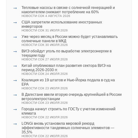
Читайте по теме:
НОВОСТИ СОК 4 АВГУСТА 2026
многоквартирных домов
Ваше имя *
→
→
НОВОСТИ СОК 2 ИЮЛЯ 2026
Тепловые насосы в связке с солнечной генерацией и
США запретили использование иностранных
накопителем снижают потребление на 60%
инверторов
→
Росатом запустит гигафабрику литий-ионных батарей
НОВОСТИ СОК 4 АВГУСТА 2026
НОВОСТИ СОК 31 ИЮЛЯ 2026
для электроавтомобилей
→
→
США запретили использование иностранных
Уже через месяц в России можно будет устанавливать
НОВОСТИ СОК 14 ИЮЛЯ 2026
Ваш E-mail *
инверторов
солнечные панели в МКД
→
В Германии каждый второй владелец отказывается от
НОВОСТИ СОК 31 ИЮЛЯ 2026
НОВОСТИ СОК 30 ИЮЛЯ 2026
повторной покупки электромобиля
→
→
Уже через месяц в России можно будет устанавливать
CDU производства LG прошёл валидацию NVIDIA для
НОВОСТИ СОК 3 ИЮЛЯ 2026
солнечные панели в МКД
ИИ-дата-центров
→
Эксперты WEF: готовность стран к энергопереходу
НОВОСТИ СОК 30 ИЮЛЯ 2026
Уведомления отключены
НОВОСТИ СОК 28 ИЮЛЯ 2026
снизилась впервые за 10 лет
Текст комментария
→
→
ВИЭ обойдут уголь по выработке электроэнергии в
ВИЭ обойдут уголь по выработке электроэнергии в
НОВОСТИ СОК 25 ИЮНЯ 2026
текущем году
текущем году
Комментарии
→
В РФ испытали безопасные и энергоемкие аккумуляторы
НОВОСТИ СОК 27 ИЮЛЯ 2026
НОВОСТИ СОК 27 ИЮЛЯ 2026
для электромобилей и БПЛА
→
→
Китай опубликовал план развития сектора ВИЭ на
Китай опубликовал план развития сектора ВИЭ на
НОВОСТИ СОК 19 ИЮНЯ 2026
период 2026-2030 гг.
период 2026-2030 гг.
→
В этой теме еще нет комментариев
Европа сможет покрыть до 78% потребностей в литии за
НОВОСТИ СОК 24 ИЮЛЯ 2026
НОВОСТИ СОК 24 ИЮЛЯ 2026
счет собственной добычи
→
→
Коалиция из 19 штатов и Нью-Йорка подала в суд на
В Дагестане ввели вторую очередь крупнейшей в России
НОВОСТИ СОК 17 ИЮНЯ 2026
EPA
ветроэлектростанции
→
Заключена крупнейшая в мире сделка по поставке
НОВОСТИ СОК 23 ИЮЛЯ 2026
НОВОСТИ СОК 23 ИЮЛЯ 2026
натрий-ионных батарей для СНЭ
Добавить комментарий
→
→
В Дагестане ввели вторую очередь крупнейшей в России
LONGi вновь установила мировой рекорд
НОВОСТИ СОК 4 МАЯ 2026
ветроэлектростанции
эффективности тандемных солнечных элементов —
→
Полигон для испытаний электротранспорта и ВИЭ
НОВОСТИ СОК 23 ИЮЛЯ 2026
35,5%
Ваше имя *
появится в Адыгее летом 2026г.
→
НОВОСТИ СОК 22 ИЮЛЯ 2026
Города начнут строить по ГОСТу с учетом изменений
НОВОСТИ СОК 17 АПРЕЛЯ 2026
→
климата
Германия подключила более 1 ГВт морской
→
Зарядная станция для электромобилей на солнечных
НОВОСТИ СОК 22 ИЮЛЯ 2026
ветроэнергетики за полгода
фотоэлектрических преобразователях в районе города
→
НОВОСТИ СОК 22 ИЮЛЯ 2026
LONGi вновь установила мировой рекорд
Ваш E-mail *
Краснодара
эффективности тандемных солнечных элементов —
ЖУРНАЛ СОК АПРЕЛЬ 2026
35,5%
→
Китайские производители анонсируют всё новые
НОВОСТИ СОК 22 ИЮЛЯ 2026