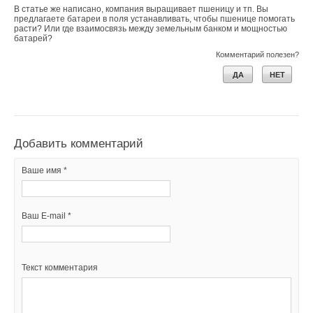
Добавить комментарий
В статье же написано, компания выращивает пшеницу и тп. Вы
Уведомления отключены
Ваш E-mail *
предлагаете батареи в поля устанавливать, чтобы пшенице помогать
расти? Или где взаимосвязь между земельным банком и мощностью
Ваше имя *
Комментарии
батарей?
Комментарий полезен?
Текст комментария
В этой теме еще нет комментариев
ДА
НЕТ
Ваш E-mail *
Добавить комментарий
Текст комментария
Добавить комментарий
Ваше имя *
Ваше имя *
Ваш E-mail *
Ваш E-mail *
Текст комментария
Текст комментария