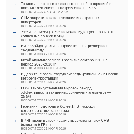
«ПЕНОПЛЭКС» активно реализует уникальные разработки
и Архив. Благодарим всех за сотрудничество,
→
Тепловые насосы в связке с солнечной генерацией и
накопителем снижают потребление на 60%
и часто первой в отрасли предлагает рынку новые
а организатора — за грандиозное мероприятие
», —
НОВОСТИ СОК 4 АВГУСТА 2026
конструктивные решения, повышая тем самым культуру
отметил руководитель проектов отдела комплексной
→
США запретили использование иностранных
инверторов
строительства как в России, так и за ее пределами.
автоматизации в строительстве ГК «СиСофт» (CSoft)
Степан
НОВОСТИ СОК 31 ИЮЛЯ 2026
Рис. 1. Огневые испытания кровельной системы по
Воробьев
.
→
Уже через месяц в России можно будет устанавливать
железобетонному основанию с материалами
солнечные панели в МКД
НОВОСТИ СОК 30 ИЮЛЯ 2026
«ПЕНОПЛЭКС»
→
ВИЭ обойдут уголь по выработке электроэнергии в
Читайте по теме:
текущем году
НОВОСТИ СОК 27 ИЮЛЯ 2026
Читайте по теме:
Компания «ПЕНОПЛЭКС», являясь ответственным
→
→
Китай опубликовал план развития сектора ВИЭ на
ПЕНОПЛЭКС - партнер «Дня Проектировщика»
производителем, подтверждает пожарно-технические
период 2026-2030 гг.
НОВОСТИ СОК 27 ИЮНЯ 2023
→
«СиСофт Девелопмент» подвел итоги конкурса
НОВОСТИ СОК 24 ИЮЛЯ 2026
→
характеристики реализуемых систем и конструкций не только
ПЕНОПЛЭКС – участник Международного BIM-форума
студенческих проектов «ТИМ-лидеры 2026»
→
В Дагестане ввели вторую очередь крупнейшей в России
НОВОСТИ СОК 23 ИЮНЯ 2023
НОВОСТИ СОК 3 АВГУСТА 2026
расчетно-аналитическими методами, но
ветроэлектростанции
→
ПЕНОПЛЭКС принял участие в собрании с НОТИМ
→
Новый стандарт ТИМ
НОВОСТИ СОК 23 ИЮЛЯ 2026
и полномасштабными огневыми испытаниями, проводимыми
НОВОСТИ СОК 6 ИЮНЯ 2023
НОВОСТИ СОК 21 ИЮЛЯ 2026
→
LONGi вновь установила мировой рекорд
→
ПЕНОПЛЭКС - участник семинара для застройщиков
→
исключительно в аккредитованных испытательных
Цифровое судостроительное производство
эффективности тандемных солнечных элементов —
НОВОСТИ СОК 5 ИЮНЯ 2023
НОВОСТИ СОК 10 ИЮНЯ 2026
35,5%
→
лабораториях.
Заседание РСС проведено на заводе ПЕНОПЛЭКС
→
НОВОСТИ СОК 22 ИЮЛЯ 2026
В Москве с успехом прошла первая конференция
НОВОСТИ СОК 5 АПРЕЛЯ 2023
→
ТИМИТех «Инженеры для инженеров»
Германия подключила более 1 ГВт морской
→
Компания ПЕНОПЛЭКС получила новые сертификаты
НОВОСТИ СОК 9 ИЮНЯ 2026
ветроэнергетики за полгода
НОВОСТИ СОК 31 МАРТА 2023
→
НОВОСТИ СОК 22 ИЮЛЯ 2026
От 3D-моделей к цифровым производственным средам:
→
→
Компания ПЕНОПЛЭКС получила сертификат
итоги участия «СиСофт Девелопмент» в ЦИПР-2026
В КНР ввели в строй «самую высоковольтную» СНЭ
соответствия ISO на ПВХ мембрану
НОВОСТИ СОК 28 МАЯ 2026
Читайте по теме:
ёмкостью 9 ГВт*ч
НОВОСТИ СОК 28 МАРТА 2023
→
НОВОСТИ СОК 21 ИЮЛЯ 2026
Координационный центр развития ПО определил
→