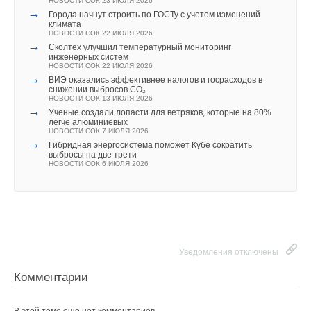
НОВОСТИ СОК 23 ИЮЛЯ 2026
надёжнее и технологичнее.
→
Города начнут строить по ГОСТу с учетом изменений
климата
НОВОСТИ СОК 22 ИЮЛЯ 2026
→
Сколтех улучшил температурный мониторинг
инженерных систем
НОВОСТИ СОК 22 ИЮЛЯ 2026
Читайте по теме:
→
ВИЭ оказались эффективнее налогов и госрасходов в
снижении выбросов CO₂
→
«РУСКЛИМАТ Fest 2026» в Уфе собрал свыше 700
НОВОСТИ СОК 13 ИЮЛЯ 2026
профи климатической отрасли
→
Ученые создали лопасти для ветряков, которые на 80%
НОВОСТИ СОК 3 АВГУСТА 2026
легче алюминиевых
→
Инверторные накопительные водонагреватели Royal
НОВОСТИ СОК 7 ИЮЛЯ 2026
Thermo: чем отличаются три серии
→
Гибридная энергосистема поможет Кубе сократить
ЖУРНАЛ СОК АВГУСТ 2026
выбросы на две трети
→
«Русклимат» укрепляет партнёрство за Уралом
НОВОСТИ СОК 6 ИЮЛЯ 2026
НОВОСТИ СОК 31 ИЮЛЯ 2026
→
Royal Thermo укрепляет технологическое лидерство:
компания получила патент на новую разработку
НОВОСТИ СОК 3 ИЮЛЯ 2026
→
Российское качество мирового уровня
НОВОСТИ СОК 26 ИЮНЯ 2026
→
ЕВРАРОС и РЭЦ обсудили возможности для роста
НОВОСТИ СОК 16 ИЮНЯ 2026
Уведомления отключены
→
AURUS на ПМЭФ-2026: превосходство дизайна
НОВОСТИ СОК 10 ИЮНЯ 2026
Комментарии
→
Русклимат на ПМЭФ-2026: инновации и партнёрства
НОВОСТИ СОК 9 ИЮНЯ 2026
→
Свежий воздух без компромиссов: новые приточно-