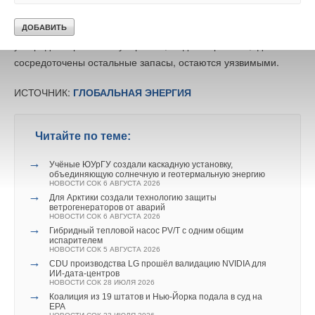
и создании новых морских охраняемых территорий. Сегодня
Ваше имя *
под защитой находится около 1
0
% запасов органического
углерода в Арктике и субарктике, тогда как районы, где
Ваш E-mail *
сосредоточены остальные запасы, остаются уязвимыми.
ИСТОЧНИК:
ГЛОБАЛЬНАЯ ЭНЕРГИЯ
Текст комментария
Читайте по теме:
→
Учёные ЮУрГУ создали каскадную установку,
объединяющую солнечную и геотермальную энергию
НОВОСТИ СОК 6 АВГУСТА 2026
→
Для Арктики создали технологию защиты
В планах ОВКЭС — усиление профессиональных
ветрогенераторов от аварий
НОВОСТИ СОК 6 АВГУСТА 2026
направлений, модернизация лабораторий и расширение
→
Гибридный тепловой насос PV/T с одним общим
географии. Но неизменным остаётся одно: поддержка
испарителем
НОВОСТИ СОК 5 АВГУСТА 2026
стратегических партнёров, которые верят
→
CDU производства LG прошёл валидацию NVIDIA для
в профессионализацию кадров. Холдинг «Русклимат»
ИИ-дата-центров
НОВОСТИ СОК 28 ИЮЛЯ 2026
поддерживает обучение в Академии на каждом этапе,
→
Коалиция из 19 штатов и Нью-Йорка подала в суд на
EPA
помогая климатической отрасли становиться сильнее,