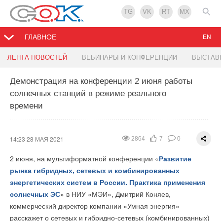
TG
VK
RT
MX
ГЛАВНОЕ
EN
Администрация президента попросила регионы
Голографический коллектор увеличит
ПТВМ-30М для модернизации теплоснабжения
ФНБ будет финансировать развитие транспорта
Над автомагистралями Германии установят
ЛЕНТА НОВОСТЕЙ
ВЕБИНАРЫ И КОНФЕРЕНЦИИ
ВЫСТАВ
не звать к себе Маска
производительность солнечных панелей
Новгорода
в России
солнечные крыши
Демонстрация на конференции 2 июня работы
солнечных станций в режиме реального
14:15 28 МАЯ 2021
13:24 28 МАЯ 2021
13:18 28 МАЯ 2021
13:08 28 МАЯ 2021
16:13 27 МАЯ 2021
3109
2087
1926
2104
2464
4
3
4
3
4
0
0
0
0
0
времени
14:23 28 МАЯ 2021
2864
7
0
2 июня, на мультиформатной конференции «
Развитие
рынка гибридных, сетевых и комбинированных
энергетических систем в России. Практика применения
солнечных ЭС
» в НИУ «МЭИ», Дмитрий Коняев,
коммерческий директор компании «Умная энергия»
расскажет о сетевых и гибридно-сетевых (комбинированных)